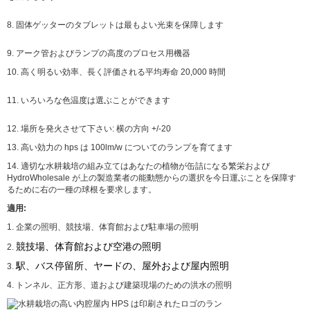
8. 固体ゲッターのタブレットは最もよい光束を保障します
9. アーク管およびランプの高度のプロセス用機器
10. 高く明るい効率、長く評価される平均寿命 20,000 時間
11. いろいろな色温度は選ぶことができます
12. 場所を発火させて下さい: 横の方向 +/-20
13. 高い効力の hps は 100lm/w についてのランプを育てます
14. 適切な
水耕栽培の組み立てはあなたの植物が缶詰になる繁栄および
HydroWholesale が上の製造業者の能動態からの選択を今日運ぶことを保障す
るために右の一種の球根を要求します。
適用:
1. 企業の照明、競技場、体育館および駐車場の照明
競技場、体育館および空港の照明
2.
駅、バス停留所、ヤードの、屋外および屋内照明
3.
4. トンネル、正方形、道および建築現場のための洪水の照明