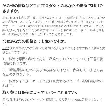
その他の情報はどこにプロダクトのあなたの場所で利用で
きますか。
応答:
私達は順序を置く前に項目があなたによって物理的に見ることができない
ので私達のリストの各プロダクトの広範な情報を含むための付加的な努力をし
ます。 ページのあらゆるプロダクトで提供される情報に満足しないし、多くを
調べたいと思わなかったら私達に電子メールを単に送って下さい。 私達は最も
早いのであなたの問い合わせにすべて答えて幸せです。
なぜあなたの価格とても低いですか。
応答:
次の理由のために小売店で見つけるよりプロにできます大幅に低価格を提
供こと育てて下さい:
1。
私達は専門の製造であり、私達のプロダクトすべては工場直接
価格にあります。
2。
製造調達のためのあらゆる媒介ではなくに依存していませんあ
なたのプロダクト。
3。
私達がインターネットでだけ販売するので、重い諸経費は救わ
れます。
取り替えは保証によってカバーされますか。
応答:
保証は元のプロダクトにだけ適用し、取り替えのために延長ではないで
す。