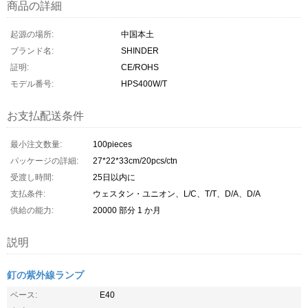
商品の詳細
起源の場所:
中国本土
ブランド名:
SHINDER
証明:
CE/ROHS
モデル番号:
HPS400W/T
お支払配送条件
最小注文数量:
100pieces
パッケージの詳細:
27*22*33cm/20pcs/ctn
受渡し時間:
25日以内に
支払条件:
ウェスタン・ユニオン、L/C、T/T、D/A、D/A
供給の能力:
20000 部分 1 か月
説明
釘の紫外線ランプ
ベース:
E40