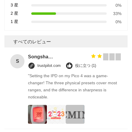
3 星
0%
2 星
33%
1 星
0%
すべてのレビュー
Songshang
S
trustpilot.com
役に立つ (1)
"Setting the IPD on my Pico 4 was a game-
changer! The three physical presets cover most
ranges, and the difference in sharpness is
noticeable.