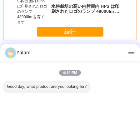
水耕栽培の高い内腔屋内 HPS は印
刷されたロゴのランプ 48000lm を
育てます
続行
釘の紫外線ランプ
多く
Yalam
4:19 PM
8W LED
120 秒 4 を使用し
2.7M-3.9M 99%カ
1.8M.2.1M.2.4M.2.7M.3.0M
36w スキ
Good day, what product are you looking for?
ランプ
てタイマー 36 w
ーボン磯釣りの棒
の回転のフライ フ
プロダク
ジェル ネイル UV
のブランク
ィッシングの棒カ
外線ランプ
ランプ ※ 9 w の電
ーボン繊維の棒の
81
球をオン/オフ ス
送り装置のボート
イッチの釘
採取ポーランド人
棒
言語を変えて下さい
Japanese