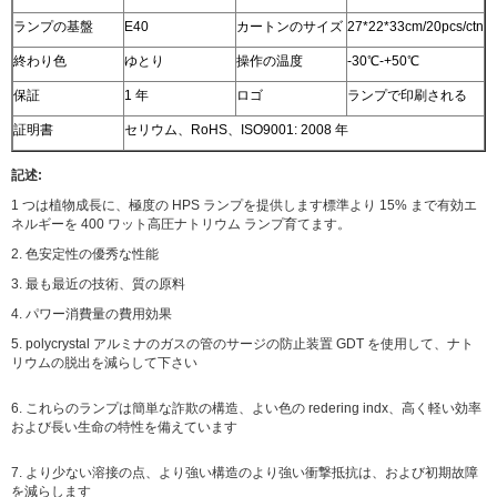
ランプの基盤
E40
カートンのサイズ
27*22*33cm/20pcs/ctn
終わり色
ゆとり
操作の温度
-30℃-+50℃
保証
1 年
ロゴ
ランプで印刷される
証明書
セリウム、RoHS、ISO9001: 2008 年
記述:
1 つは植物成長に、極度の HPS ランプを提供します標準より 15% まで有効エ
ネルギーを 400 ワット高圧ナトリウム ランプ育てます。
2. 色安定性の優秀な性能
3. 最も最近の技術、質の原料
4. パワー消費量の費用効果
5. polycrystal アルミナのガスの管のサージの防止装置 GDT を使用して、ナト
リウムの脱出を減らして下さい
6. これらのランプは簡単な詐欺の構造、よい色の redering indx、高く軽い効率
および長い生命の特性を備えています
7. より少ない溶接の点、より強い構造のより強い衝撃抵抗は、および初期故障
を減らします