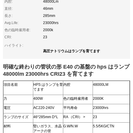
内腔:
48000Lm
直径:
46mm
長さ:
285mm
Avg.Life:
23000hrs
色の臨時雇用者:
2000k
CRI:
23
ハイライト:
高圧ナトリウムはランプを育てます
明確な終わりの管状の形 E40 の基盤の hps はランプ
48000lm 23000hrs CRI23 を育てます
項目名前
HPS はランプを育
内腔
48000LM
てます
力
400W
色の臨時雇用者
2000K
電圧
AC220-240V
平均寿命
23000hrs
ランプのサイズ
46*285mm D*L
RA （CRI） >
23
材料
堅いガラス、水晶
G.W/N.W
5.5/5KG/CTN
アークの管