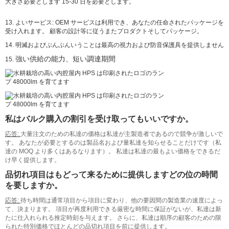
大きさ必要とします 15-30 日を必要とします。
13. よいサービス: OEM サービスは利用でき、あなたの任命されたパッケージを
受け入れます。 顧客の設計等に従うまたプロダクトそしてパッケージ。
14. 明滅およびぶんぶんいうことは最高の視力および防音保護具を提供しません
強い供給の能力、短い調達期間
15.
私はバルク購入の割引を受け取ってもいいですか。
応答:
大量注文のための私達の価格は私達が主製造者であるので競争が激しいで
す。 あなたが必要とするのは製品名および量私達を知らせることだけです（私
達の MOQ より多くはあるなります）。 私達は私達の最もよい価格をできるだ
け早く提供します。
品切れ項目はもどって来るために提供しますどの位の時間
を要しますか。
応答:
待ち時間は通常項目から項目に変わり、他の要因間の製造業の速度によっ
て、決まります。 項目が再度利用できる厳密な時間に保証がないが、私達は新
たに仕入れられる推定時刻を与えます。 さらに、私達は順序の顧客のための限
られた特別価格でほとんどの品切れ項目を前に提供します。