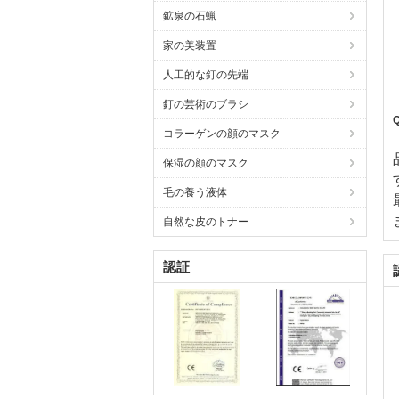
鉱泉の石蝋
家の美装置
人工的な釘の先端
釘の芸術のブラシ
コラーゲンの顔のマスク
保湿の顔のマスク
毛の養う液体
自然な皮のトナー
認証