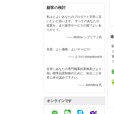
顧客の検討
私はとよいあなたのプロダクト非常に言
いたいと思います。 すべてのあなたの
提案を、また販売サービスの後でよいあ
りがとう。
連
—— Abilioo シプリアノ氏
S
良質、よい価格、よいサービス!
—— エマの simankovich
非常にあなたの専門職業的業務及びより
高い標準品質制御のために、知ること非
常に幸せ認めて下さい。
—— Johnifere 氏
オンラインです