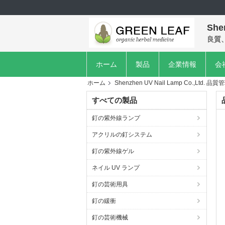
She
良質
ホーム
製品
企業情報
会
ホーム
Shenzhen UV Nail Lamp Co.,Ltd. 品質
すべての製品
釘の紫外線ランプ
アクリルの釘システム
釘の紫外線ゲル
ネイル UV ランプ
釘の芸術用具
釘の緩衝
釘の芸術機械