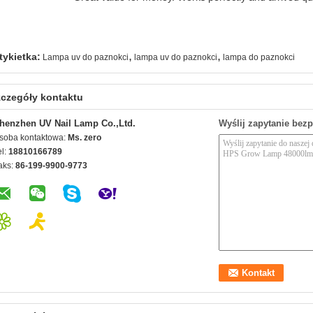
,
,
tykietka:
Lampa uv do paznokci
lampa uv do paznokci
lampa do paznokci
czegóły kontaktu
henzhen UV Nail Lamp Co.,Ltd.
Wyślij zapytanie bez
soba kontaktowa:
Ms. zero
el:
18810166789
aks:
86-199-9900-9773