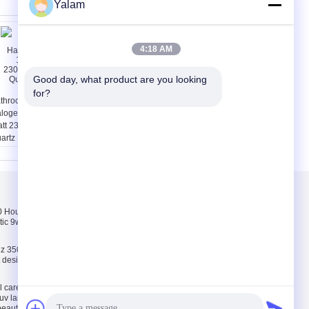
Yalam
4:18 AM
Good day, what product are you looking 
for?
throom Quartz
Warehouses Quartz
logen Lamp 1000
Halogen Lamp 250w
tt 23000lm 2800k ,
2800k 78mm / Linear
artz Heater Lamp
Halogen Bulbs
Skontaktuj się z
nami
Hours pink, white,
Skontaktuj się z
tic 9w uv lamp 100-
nami
Poprosić o wycenę
z 35000 Hours ABS
E-Mail
ct design 9w uv lamp
Mapa strony
l care and
uv lamp / uv light
 beauty tools