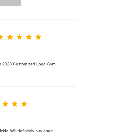
men 2023 Customized Logo Gym
kly. Will definitely buy again."