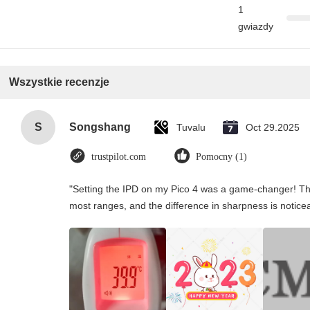
1
gwiazdy
Wszystkie recenzje
S
Songshang
Tuvalu
Oct 29.2025
trustpilot.com
Pomocny (1)
"Setting the IPD on my Pico 4 was a game-changer! Th
most ranges, and the difference in sharpness is notice