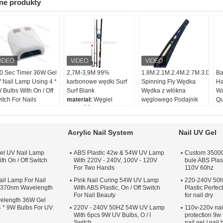
ne produkty
0 Sec Timer 36W Gel
2,7M-3,9M 99%
1.8M.2.1M.2.4M.2.7M.3.0M
Ba
 Nail Lamp Using 4 *
karbonowe wędki Surf
Spinning Fly Wędka
Ha
 Bulbs With On / Off
Surf Blank
Wędka z włókna
Wa
itch For Nails
materiał:
Węgiel
węglowego Podajnik
Qu
Długość (cm):
390
Wędka Wędka Wędka
Sekcja:
4 sekcje
materiał:
Węgiel,
Kolor:
Opcjonalne
węgiel
Acrylic Nail System
Nail UV Gel
Długość (cm):
180
Pozycji:
Rzeka, Jezioro
el UV Nail Lamp
ABS Plastic 42w & 54W UV Lamp
Custom 35000 
kategorii:
Lure Rod
th On / Off Switch
With 220V - 240V, 100V - 120V
bule ABS Plas
For Two Hands
110V 60hz
il Lamp For Nail
Pink Nail Curing 54W UV Lamp
220-240V 50h
s 370nm Wavelength
With ABS Plastic, On / Off Switch
Plastic Perfe
For Nail Beauty
for nail dry
elength 36W Gel
 * 9W Bulbs For UV
220V - 240V 50HZ 54W UV Lamp
110v-220v nai
With 6pcs 9W UV Bulbs, O / I
protection 9w 
Switch
nail gel / nail