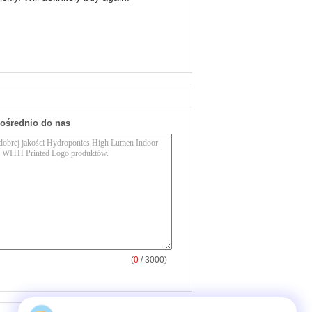
pośrednio do nas
(
0
/ 3000)