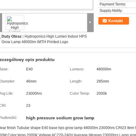
Payment Terms:
Supply Ability:
Kontakt
Duży Obraz :
Hydroponics High Lumen Indoor HPS
Grow Lamp 48000lm WITH Printed Logo
zczegółowy opis produktu
Base:
E40
Lumens:
48000lm
Diameter:
46mm
Length:
285mm
Avg.Life:
23000hrs
Color Temp:
2000k
CRI:
23
high pressure sodium grow lamp
Podkreślić:
lear finish Tubular shape E40 base hps grow lamp 48000lm 23000hrs CRI23 I
00W Color temp 2000K Voltage AC220-240V Average lifespan 23000hrs Lamp size