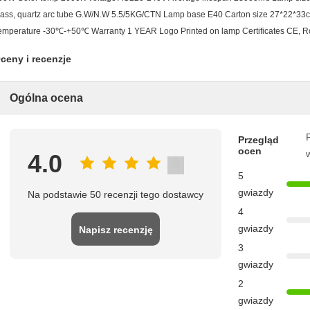
lass, quartz arc tube G.W/N.W 5.5/5KG/CTN Lamp base E40 Carton size 27*22*33cm
emperature -30℃-+50℃ Warranty 1 YEAR Logo Printed on lamp Certificates CE, R
ceny i recenzje
Ogólna ocena
P
Przegląd
ocen
4.0
5
gwiazdy
Na podstawie 50 recenzji tego dostawcy
4
gwiazdy
Napisz recenzję
3
gwiazdy
2
gwiazdy