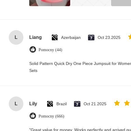
L
Liang
Azerbaijan
Oct 23.2025
Pomocny (44)
Solid Pattern Quick Dry One Piece Jumpsuit for Wo
Sets
L
Lily
Brazil
Oct 21.2025
Pomocny (666)
"Great value for money. Works perfectly and arrived quic