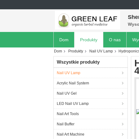
She
Wyso
Dom
Produkty
O nas
Wyc
Dom
Produkty
Nail UV Lamp
Hydroponic
Wszystkie produkty
Nail UV Lamp
Acrylic Nail System
Nail UV Gel
LED Nail UV Lamp
Nail Art Tools
Nail Buffer
Nail Art Machine