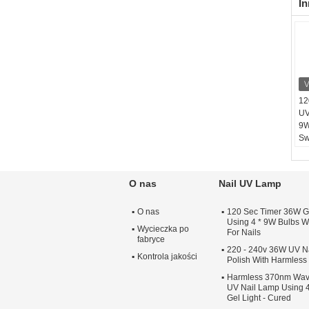
In
12
UV
9W
Sw
O nas
Nail UV Lamp
O nas
120 Sec Timer 36W G
Using 4 * 9W Bulbs Wi
Wycieczka po
For Nails
fabryce
220 - 240v 36W UV Na
Kontrola jakości
Polish With Harmles
Harmless 370nm Wav
UV Nail Lamp Using 4
Gel Light - Cured