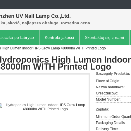
nzhen UV Nail Lamp Co.,Ltd.
ka jakość, najlepsza obsługa, rozsądna cena.
ieczka po fabryce
Kontrola jakości
Skontaktuj się z nami
s High Lumen Indoor HPS Grow Lamp 48000lm WITH Printed Logo
Hydroponics High Lumen Indoo
48000lm WITH Printed Logo
Szczegóły Produktu:
Place of Origin:
Nazwa handlowa:
Orzecznictwo:
Model Number:
Zapłata:
Minimum Order Quanti
Packaging Details:
Delivery Time: