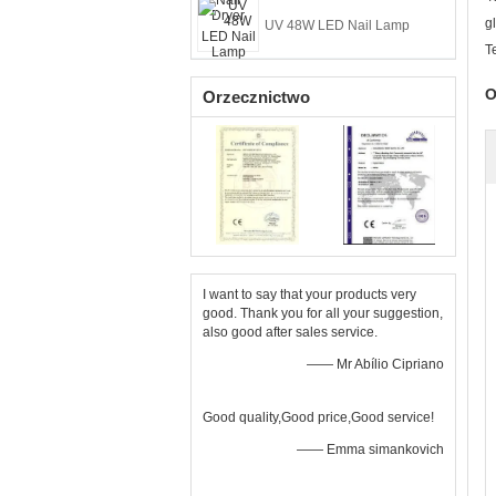
g
UV 48W LED Nail Lamp
T
O
Orzecznictwo
I want to say that your products very
good. Thank you for all your suggestion,
also good after sales service.
—— Mr Abílio Cipriano
Good quality,Good price,Good service!
—— Emma simankovich