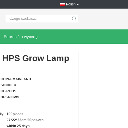
Polish
search
Poprosić o wycenę
r HPS Grow Lamp
CHINA MAINLAND
SHINDER
CE/ROHS
HPS400W/T
ty:
100pieces
27*22*33cm/20pcs/ctn
within 25 days