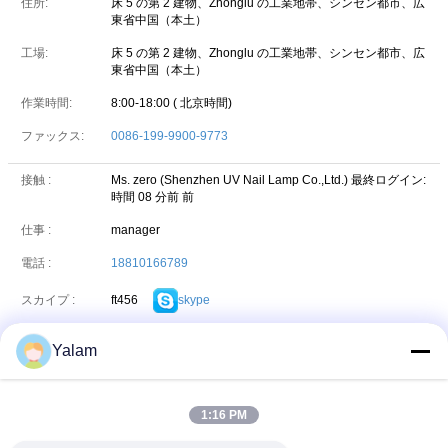
住所:
床 5 の第 2 建物、Zhonglu の工業地帯、シンセン都市、広
東省中国（本土）
工場:
床 5 の第 2 建物、Zhonglu の工業地帯、シンセン都市、広
東省中国（本土）
作業時間:
8:00-18:00 ( 北京時間)
ファックス:
0086-199-9900-9773
接触 :
Ms. zero (Shenzhen UV Nail Lamp Co.,Ltd.)
最終ログイン:
時間 08 分前 前
仕事 :
manager
電話 :
18810166789
ft456
skype
スカイプ :
nsnv_kelp
wechat
WeChat :
Yalam
ヤフー :
test
目標 :
test
1:16 PM
ICQ :
test