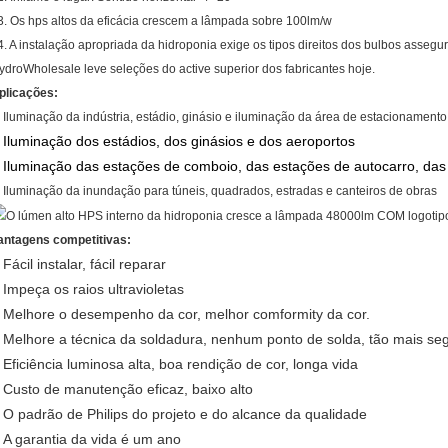
3. Os hps altos da eficácia crescem a lâmpada sobre 100lm/w
4.
A instalação
apropriada da
hidroponia exige os tipos direitos dos bulbos assegu
ydroWholesale leve seleções do active superior dos fabricantes hoje.
plicações:
. Iluminação da indústria, estádio, ginásio e iluminação da área de estacionamento
Iluminação dos estádios, dos ginásios e dos aeroportos
.
Iluminação das estações de comboio, das estações de autocarro, das j
.
. Iluminação da inundação para túneis, quadrados, estradas e canteiros de obras
antagens competitivas:
Fácil instalar, fácil reparar
.
Impeça os raios ultravioletas
.
Melhore o desempenho da cor, melhor comformity da cor.
.
Melhore a técnica da soldadura, nenhum ponto de solda, tão mais se
.
Eficiência luminosa alta, boa rendição de cor, longa vida
.
Custo de manutenção eficaz, baixo alto
.
O padrão de Philips do projeto e do alcance da qualidade
.
A garantia da vida é um ano
.