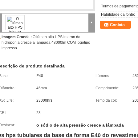
Termos de pagamento
Habilidade da fonte:
Contato
Imagem Grande :
O lúmen alto HPS interno da
hidroponia cresce a lâmpada 48000lm COM logotipo
impresso
escrição de produto detalhada
Base:
E40
Lúmens:
48
Diâmetro:
46mm
Comprimento:
28
Avg.Life:
23000hrs
Temp da cor:
20
CRI:
23
o sódio de alta pressão cresce a lâmpada
Destacar:
s hps tubulares da base da forma E40 do revestime