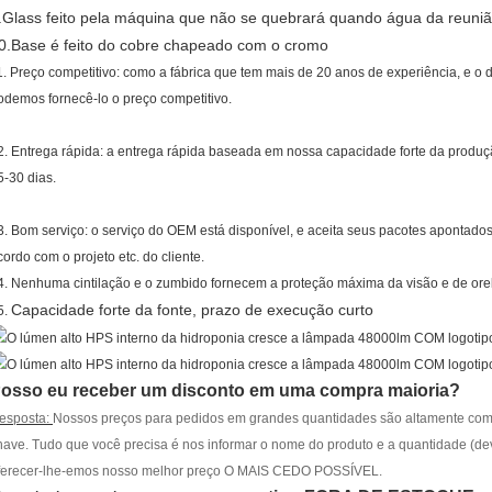
.Glass feito pela máquina que não se quebrará quando água da reuniã
0.Base é feito do cobre chapeado com o cromo
1. Preço competitivo: como a fábrica que tem mais de 20 anos de experiência, e o
odemos fornecê-lo o preço competitivo.
2. Entrega rápida: a entrega rápida baseada em nossa capacidade forte da produçã
5-30 dias.
3. Bom serviço: o serviço do OEM está disponível, e aceita seus pacotes apontado
cordo com o projeto etc. do cliente.
4. Nenhuma cintilação e o zumbido fornecem a proteção máxima da visão e de ore
Capacidade forte da fonte, prazo de execução curto
5.
osso eu receber um disconto em uma compra maioria?
esposta:
Nossos preços para pedidos em grandes quantidades são altamente comp
have. Tudo que você precisa é nos informar o nome do produto e a quantidade (
ferecer-lhe-emos nosso melhor preço O MAIS CEDO POSSÍVEL.