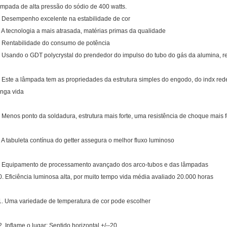
âmpada de alta pressão do sódio de 400 watts.
. Desempenho excelente na estabilidade de cor
. A tecnologia a mais atrasada, matérias primas da qualidade
. Rentabilidade do consumo de potência
. Usando o GDT polycrystal do prendedor do impulso do tubo do gás da alumina, 
. Este a lâmpada tem as propriedades da estrutura simples do engodo, do indx reder
onga vida
. Menos ponto da soldadura, estrutura mais forte, uma resistência de choque mais fo
. A tabuleta contínua do getter assegura o melhor fluxo luminoso
. Equipamento de processamento avançado dos arco-tubos e das lâmpadas
0. Eficiência luminosa alta, por muito tempo vida média avaliado 20.000 horas
1. Uma variedade de temperatura de cor pode escolher
2. Inflame o lugar: Sentido horizontal +/--20