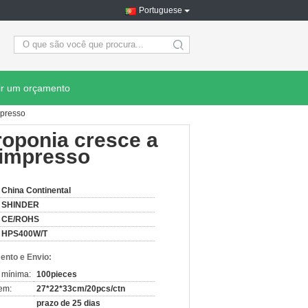
Portuguese
search
ir um orçamento
mpresso
roponia cresce a
 impresso
China Continental
SHINDER
CE/ROHS
HPS400W/T
nto e Envio:
 mínima:
100pieces
em:
27*22*33cm/20pcs/ctn
prazo de 25 dias