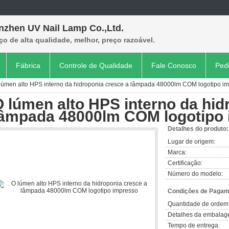
nzhen UV Nail Lamp Co.,Ltd.
ço de alta qualidade, melhor, preço razoável.
Fábrica
Controle de Qualidade
Fale Conosco
Ped
lúmen alto HPS interno da hidroponia cresce a lâmpada 48000lm COM logotipo i
 lúmen alto HPS interno da hid
lâmpada 48000lm COM logotipo
Detalhes do produto:
Lugar de origem:
Marca:
Certificação:
Número do modelo:
Condições de Pagame
Quantidade de ordem
Detalhes da embalag
Tempo de entrega: