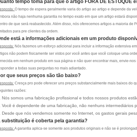
uanto tempo toma para que o artigo FORA DE ESTOQUE est
esposta:
O tempo de espera geralmente varia do artigo ao artigo e depende da velo
mbora não haja nenhuma garantia no tempo exato em que um artigo estará dispon
entro de que será reabastecido. Além disso, nós oferecemos artigos a maioria 
imitados para pre clientes da ordem.
nde está a informações adicionais em um produto disponív
esposta:
Nós fazemos um esforço adicional para incluir a informação extensiva em
rtigos não podem fisicamente ser vistos por você antes que você coloque uma orde
ornecida em nenhum produto em sua página e não quer encontrar mais, envie-nos 
esponder a todas suas perguntas no mais adiantado.
or que seus preços são tão baixo?
esposta:
Cresça pro pode oferecer uns preços substancialmente mais baixos do qu
eguintes razões:
.
Nós somos uma fabricação profissional e todos nossos produtos estão 
.
Você é dependente de uma fabricação, não nenhuns intermediários pa
.
Desde que nós vendemos somente no Internet, os gastos gerais pesa
 substituição é coberta pela garantia?
esposta:
A garantia aplica-se somente aos produtos originais e não se é prolongad