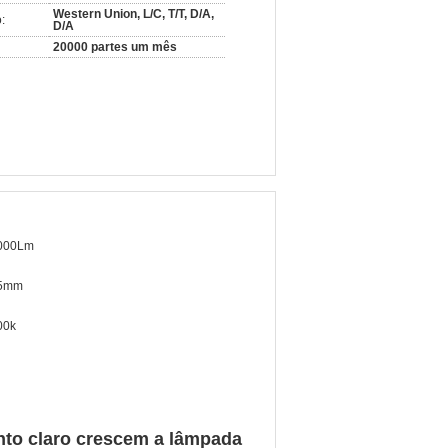
Western Union, L/C, T/T, D/A,
:
D/A
20000 partes um mês
000Lm
5mm
00k
nto claro crescem a lâmpada