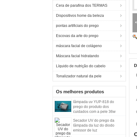
Cera de parafina dos TERMAS
Dispositivos home da beleza
pontas artificiais do prego
Escovas da arte do prego
máscara facial de colágeno
Máscara facial hidratando
D
Líquido de nutrição do cabelo
Tonalizador natural da pele
Os melhores produtos
lâmpada uv YUP-818 do
prego do produto dos
cuidados com a pele 36w
Secador UV do prego da
lâmpada da luz do diodo
emissor de luz
O