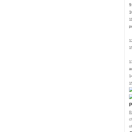
9
1
1
p
1
1
1
a
1
1
P
R
c
o