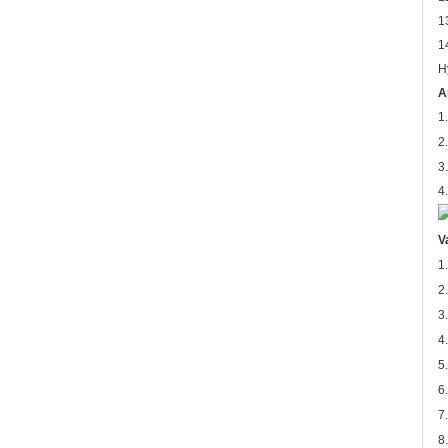
1
1
H
A
1
2
3
4
V
1
2
3
4
5
6
7
8