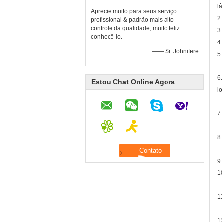
l
Aprecie muito para seus serviço
2
profissional & padrão mais alto -
controle da qualidade, muito feliz
3
conhecê-lo.
4
—— Sr. Johnifere
5
6
Estou Chat Online Agora
l
7
8
9
1
1
1