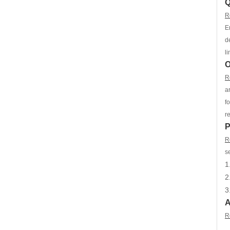
Q
R
E
d
l
O
R
a
f
r
P
R
s
1
2
3
A
R