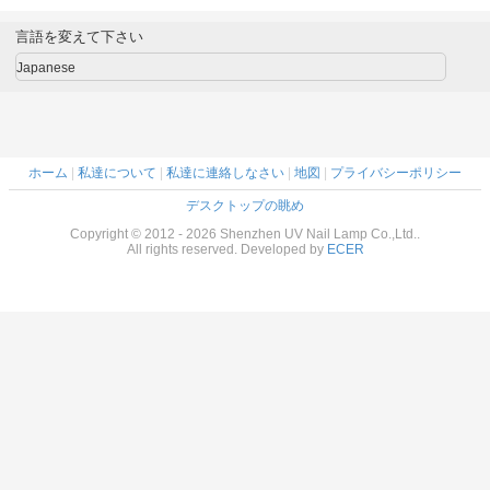
球をオン/オフ ス
送り装置のボート
イッチの釘
採取ポーランド人
言語を変えて下さい
棒
Japanese
ホーム
|
私達について
|
私達に連絡しなさい
|
地図
|
プライバシーポリシー
デスクトップの眺め
Copyright © 2012 - 2026 Shenzhen UV Nail Lamp Co.,Ltd..
All rights reserved. Developed by
ECER