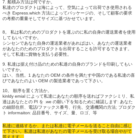
7. 船積み方法は何ですか。
私達のプロダクトは海によって、空気によって出荷でき使用される
べき Express.which 方法によってパッケージの、そして顧客の要求
の考察の重量そしてサイズに基づかせています。
8。 私は私のためのプロダクトを運ぶのに私の自身の運送業者を使用
してもいいですか。
シンセンであなた自身の運送業者があればはい、あなたの運送業者
があなたのためのプロダクトを出荷することを許可するできます。
そして私達に貨物を支払う必要性。
9. 私達は据え付け品のための私達の自身のブランドを印刷してもい
いですか。
はい、当然。1 あなたの OEM の条件を満たす中国のである私達の喜
びであなたのよい OEM の製造業者であって下さい。
10。 順序を置く方法か。
kinldy emial によって私達にあなたの順序を送ればファクシミリ、私
達はあなたとの PI を .we の願い下を知るために確認します: あなた
の細部住所、電話/ファックス番号、行先、交通機関の方法; プロダク
ト informaiton: 品目番号、サイズ、量、ロゴ、等
私達に連絡するか、または私達に電子メールを送ること自由に感じ
て下さい。私達は私達があなたの電子メールを受け取る場合やがて
答えます。