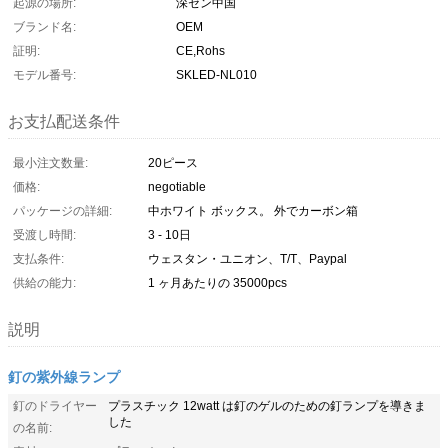
起源の場所:
深セン中国
ブランド名:
OEM
証明:
CE,Rohs
モデル番号:
SKLED-NL010
お支払配送条件
最小注文数量:
20ピース
価格:
negotiable
パッケージの詳細:
中ホワイト ボックス。 外でカーボン箱
受渡し時間:
3 - 10日
支払条件:
ウェスタン・ユニオン、T/T、Paypal
供給の能力:
1 ヶ月あたりの 35000pcs
説明
釘の紫外線ランプ
釘のドライヤー
プラスチック 12watt は釘のゲルのための釘ランプを導きま
した
の名前: