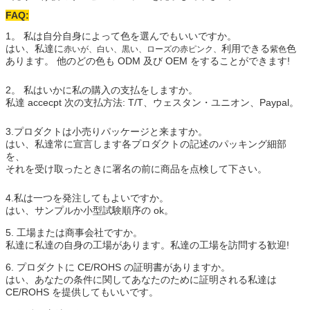
FAQ:
1。 私は自分自身によって色を選んでもいいですか。
はい、私達に
利用できる
色
赤いが、白い、黒い、ローズの赤ピンク、
紫色
あります。 他のどの色も ODM 及び OEM をすることができます!
2。 私はいかに私の購入の支払をしますか。
私達 accecpt 次の支払方法: T/T、ウェスタン・ユニオン、Paypal。
3.プロダクトは小売りパッケージと来ますか。
はい、私達常に宣言します各プロダクトの記述のパッキング細部
を、
それを受け取ったときに署名の前に商品を点検して下さい。
4.私は一つを発注してもよいですか。
はい、サンプルか小型試験順序の ok。
5. 工場または商事会社ですか。
私達に私達の自身の工場があります。私達の工場を訪問する歓迎!
6. プロダクトに CE/ROHS の証明書がありますか。
はい、あなたの条件に関してあなたのために証明される私達は
CE/ROHS を提供してもいいです。