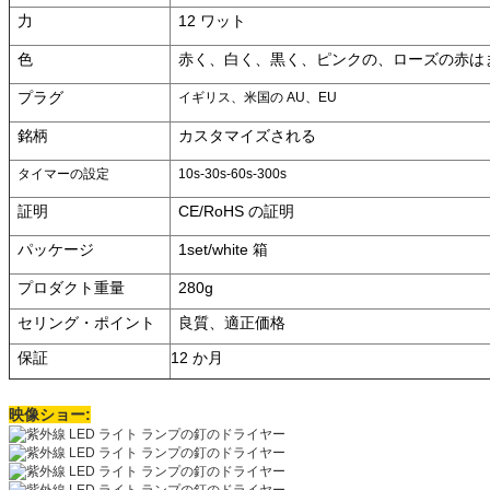
力
12 ワット
色
赤く、白く、黒く、ピンクの、ローズの赤は
プラグ
イギリス、米国の AU、EU
銘柄
カスタマイズされる
タイマーの設定
10s-30s-60s-300s
証明
CE/RoHS の証明
パッケージ
1set/white 箱
プロダクト重量
280g
セリング・ポイント
良質、適正価格
保証
12 か月
映像ショー: