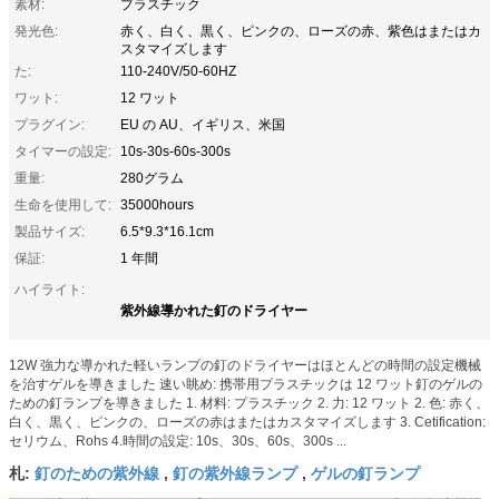
素材:
プラスチック
発光色:
赤く、白く、黒く、ピンクの、ローズの赤、紫色はまたはカ
スタマイズします
た:
110-240V/50-60HZ
ワット:
12 ワット
プラグイン:
EU の AU、イギリス、米国
タイマーの設定:
10s-30s-60s-300s
重量:
280グラム
生命を使用して:
35000hours
製品サイズ:
6.5*9.3*16.1cm
保証:
1 年間
ハイライト:
紫外線導かれた釘のドライヤー
12W 強力な導かれた軽いランプの釘のドライヤーはほとんどの時間の設定機械
を治すゲルを導きました 速い眺め: 携帯用プラスチックは 12 ワット釘のゲルの
ための釘ランプを導きました 1. 材料: プラスチック 2. 力: 12 ワット 2. 色: 赤く、
白く、黒く、ピンクの、ローズの赤はまたはカスタマイズします 3. Cetification:
セリウム、Rohs 4.時間の設定: 10s、30s、60s、300s ...
釘のための紫外線
釘の紫外線ランプ
ゲルの釘ランプ
札:
,
,