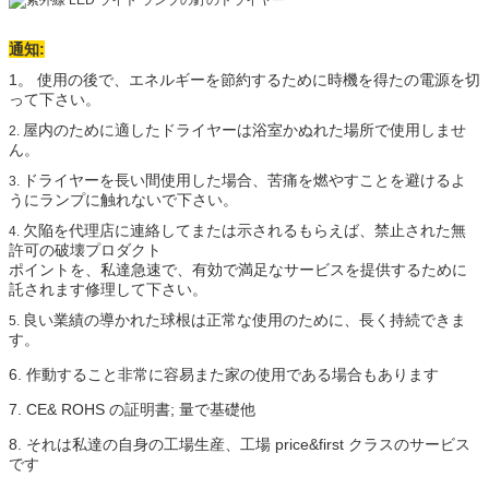
通知:
1。 使用の後で、エネルギーを節約するために時機を得たの電源を切
って下さい。
屋内のために適したドライヤーは浴室かぬれた場所で使用しませ
2.
ん。
ドライヤーを長い間使用した場合、苦痛を燃やすことを避けるよ
3.
うにランプに触れないで下さい。
欠陥を代理店に連絡してまたは示されるもらえば、禁止された無
4.
許可の破壊プロダクト
ポイントを、私達急速で、有効で満足なサービスを提供するために
託されます修理して下さい。
良い業績の導かれた球根は正常な使用のために、長く持続できま
5.
す。
6. 作動すること非常に容易また家の使用である場合もあります
7. CE& ROHS の証明書; 量で基礎他
8. それは私達の自身の工場生産、工場 price&first クラスのサービス
です