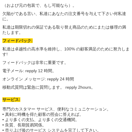
（および元の包装で、もし可能なら）。
欠陥がである言い、私達にあなたの注文番号を与えて下さい何私達
に。
私達は期限切れの保証である取り替え商品のためにまたは修理の満
たします。
フィードバック:
私達は卓越性の高水準を維持し、100% の顧客満足のために努力しま
す!
フィードバックは非常に重要です。
電子メール: repply 12 時間。
オンライン メッセージ: repply 24 時間
移動式質問は緊急に質問します。 repply 2hours。
サービス:
専門のカスタマー サービス、便利なコミュニケーション。
• 真剣に時機を得た顧客の照会に答えれば。
• より多くの支払、より多くの交通機関。
• 良質、長期貿易関係。
• 売り上げ後のサービス システムを完了して下さい。