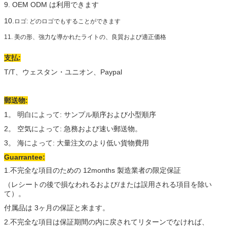
9. OEM ODM は利用できます
10.
ロゴ: どのロゴでもすることができます
11. 美の形、強力な導かれたライトの、良質および適正価格
支払:
T/T、ウェスタン・ユニオン、Paypal
郵送物:
1。 明白によって: サンプル順序および小型順序
2。 空気によって: 急務および速い郵送物。
3。 海によって: 大量注文のより低い貨物費用
Guarrantee:
1.不完全な項目のための 12months 製造業者の限定保証
（レシートの後で損なわれるおよび/または誤用される項目を除い
て）。
付属品は 3ヶ月の保証と来ます。
2.不完全な項目は保証期間の内に戻されてリターンでなければ、