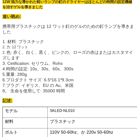
12W 強力な導かれた軽いランプの釘のドライヤーはほとんどの時間の設定機械
を治すゲルを導きました
速い眺め:
携帯用プラスチックは 12 ワット釘のゲルのための釘ランプを導きま
した
1. 材料: プラスチック
2.
力: 12 ワット
色: 赤く、白く、黒く、ピンクの、ローズの赤はまたはカスタマイ
2.
ズします
3. Cetification: セリウム、Rohs
4.時間の設定: 10s、30s、60s、300s
5.重量: 280g
6.プロダクト サイズ: 6.5*16.1*9.3cm
7.プラグ: イギリス、EU の Au、米国
8。 生命を使用して: 35000 時間
記述:
モデル
SKLED-NL010
材料
プラスチック
ボルト
110V 50-60hz、か 220v 50-60hz