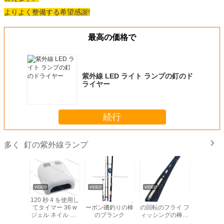
よりよく整備する希望感謝!
最高の価格で
紫外線 LED ライト ランプの釘のド
ライヤー
続行
釘の紫外線ランプ
多く
8W LED
120 秒 4 を使用し
2.7M-3.9M 99%カ
1.8M.2.1M.2.4M.2.7M.3.0M
36w スキ
ランプ
てタイマー 36 w
ーボン磯釣りの棒
の回転のフライ フ
プロダク
ジェル ネイル UV
のブランク
ィッシングの棒カ
外線ランプ
ランプ ※ 9 w の電
ーボン繊維の棒の
81