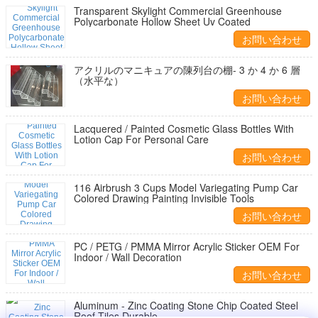
Transparent Skylight Commercial Greenhouse
Polycarbonate Hollow Sheet Uv Coated
お問い合わせ
アクリルのマニキュアの陳列台の棚- 3 か 4 か 6 層
（水平な）
お問い合わせ
Lacquered / Painted Cosmetic Glass Bottles With
Lotion Cap For Personal Care
お問い合わせ
116 Airbrush 3 Cups Model Variegating Pump Car
Colored Drawing Painting Invisible Tools
お問い合わせ
PC / PETG / PMMA Mirror Acrylic Sticker OEM For
Indoor / Wall Decoration
お問い合わせ
Aluminum - Zinc Coating Stone Chip Coated Steel
Roof Tiles Durable