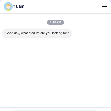
お問い合わせ
Yalam
中国のアクリルは glitter_powder を釘付けします
1:10 PM
お問い合わせ
Good day, what product are you looking for?
1 / 6
言語を変えて下さい
s
Japanese
ホーム
|
私達について
|
私達に連絡しなさい
|
地図
|
プライバシーポリシー
デスクトップの眺め
Copyright © 2012 - 2025 Shenzhen UV Nail Lamp Co.,Ltd..
All rights reserved. Developed by
ECER