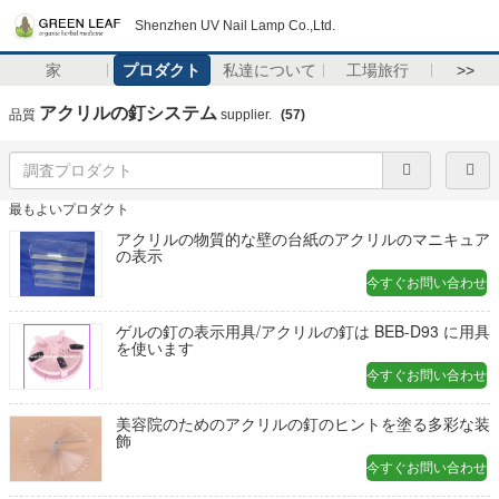
Shenzhen UV Nail Lamp Co.,Ltd.
家
プロダクト
私達について
工場旅行
>>
アクリルの釘システム
品質
supplier.
(57)
最もよいプロダクト
アクリルの物質的な壁の台紙のアクリルのマニキュア
の表示
今すぐお問い合わせ
ゲルの釘の表示用具/アクリルの釘は BEB-D93 に用具
を使います
今すぐお問い合わせ
美容院のためのアクリルの釘のヒントを塗る多彩な装
飾
今すぐお問い合わせ