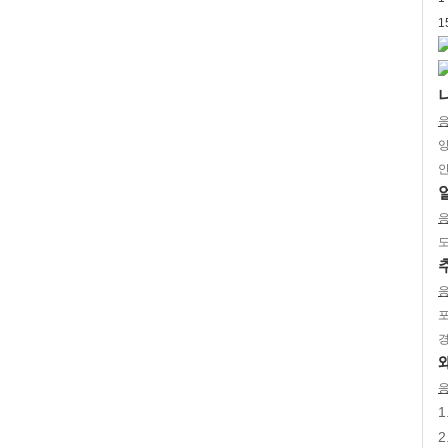
1
응
양
안
응
도
응
포
경
응
1
2