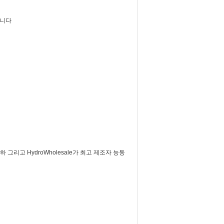
킵니다
리고 HydroWholesale가 최고 제조자 능동