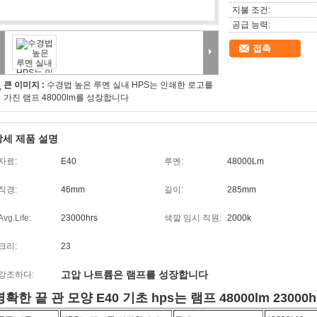
지불 조건:
공급 능력:
접촉
큰 이미지 :
수경법 높은 루멘 실내 HPS는 인쇄한 로고를
가진 램프 48000lm를 성장합니다
상세 제품 설명
자료:
E40
루멘:
48000Lm
직경:
46mm
길이:
285mm
Avg.Life:
23000hrs
색깔 임시 직원:
2000k
크리:
23
고압 나트륨은 램프를 성장합니다
강조하다:
명확한 끝 관 모양 E40 기초 hps는 램프 48000lm 23000