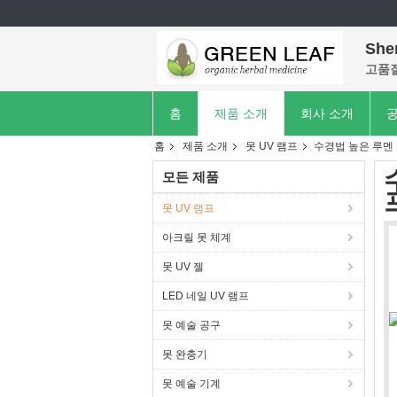
She
고품질
홈
제품 소개
회사 소개
공
홈
제품 소개
못 UV 램프
수경법 높은 루멘 
모든 제품
못 UV 램프
아크릴 못 체계
못 UV 젤
LED 네일 UV 램프
못 예술 공구
못 완충기
못 예술 기계