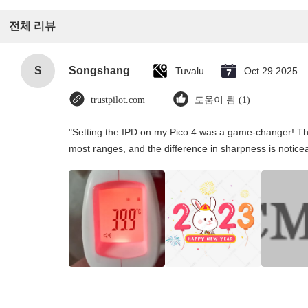
전체 리뷰
S
Songshang
Tuvalu
Oct 29.2025
trustpilot.com
도움이 됨 (1)
"Setting the IPD on my Pico 4 was a game-changer! Th
most ranges, and the difference in sharpness is notice