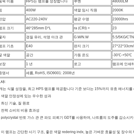
품목 이름
HPS는 램프를 성장합니다
루멘
48000LM
힘
400W
색깔 임시 직원
2000K
전압
AC220-240V
평균 수명
23000hrs
램프 크기
46*285mm D*L
ra (CRI) >
23
물자
경질 유리, 석영 아크 관
G.W/N.W
5.5/5KG/CTN
램프 기초
E40
판지 크기
27*22*33cm/
끝 색깔
공간
가동 온도
-30℃-+50℃
보장
1 년
로고
램프에 인쇄
증명서
세륨, RoHS, ISO9001: 2008년
사:
개는 식물 성장을, 최고 HPS 램프를 제공합니다 기준 보다는 15%까지 유효 에너지를 
. 색깔 안정성에 있는 우수한 성과
. 최신 기술, 질 원료
. 전력 소비의 비용 효과성
. polycrystal 반토 가스 관 큰 파도 피뢰기 GDT를 사용하여, 나트륨의 도주를 감소
. 이 램프는 간단한 사기 구조, 좋은 색깔 redering indx, 높은 가벼운 효율성 및 