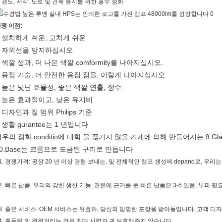
. 갱도, 사각, 도로 및 건축 용지를 위한 홍수 점화
쟁 이점:
설치하게 쉬운, 고치게 쉬운
.
자외선을 방지하십시오
.
색깔 성과, 더 나은 색깔 comformity를 나아지십시오.
.
용접 기술, 더 안전한 용접 점을, 이렇게 나아지십시오
.
높은 빛난 효율성, 좋은 색깔 연출, 장수
.
높은 효과적이고, 낮은 유지비
.
디자인과 질 범위 Philips 기준
.
생활 gurantee는 1 년입니다
.
우의 점화 conditio에 대회 물 끊기지 않을 기계에 의해 만들어지는 9.Gla
10.Base는 크롬으로 도금된 구리로 만듭니다
1. 경쟁가격: 공장 20 년 이상 경험 보내는, 및 전체적인 램프 생성에 depand로, 
2. 빠른 납품: 우리의 강한 생산 기능, 견본에 근거를 둔 빠른 납품은 3-5 일을, 부피 필
3. 좋은 서비스: OEM 서비스는 유효하, 당신의 임명한 포장을 받아들입니다. 고객 디
4. 흔들림 및 윙윙거리는 것은 최대 시력과 귀 보호해주지 않습니다