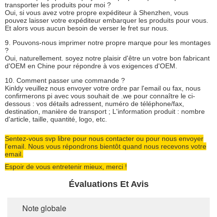
transporter les produits pour moi ?
Oui, si vous avez votre propre expéditeur à Shenzhen, vous
pouvez laisser votre expéditeur embarquer les produits pour vous.
Et alors vous aucun besoin de verser le fret sur nous.
9. Pouvons-nous imprimer notre propre marque pour les montages
?
Oui, naturellement. soyez notre plaisir d'être un votre bon fabricant
d'OEM en Chine pour répondre à vos exigences d'OEM.
10. Comment passer une commande ?
Kinldy veuillez nous envoyer votre ordre par l'email ou fax, nous
confirmerons pi avec vous souhait de .we pour connaître le ci-
dessous : vos détails adressent, numéro de téléphone/fax,
destination, manière de transport ; L'information produit : nombre
d'article, taille, quantité, logo, etc.
Sentez-vous svp libre pour nous contacter ou pour nous envoyer
l'email. Nous vous répondrons bientôt quand nous recevons votre
email.
Espoir de vous entretenir mieux, merci !
Évaluations Et Avis
Note globale