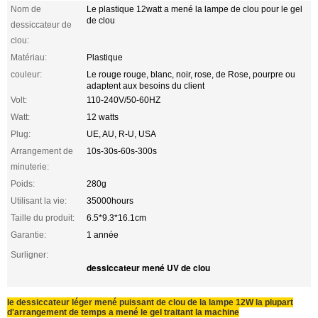
Nom de
Le plastique 12watt a mené la lampe de clou pour le gel
de clou
dessiccateur de
clou:
Matériau:
Plastique
couleur:
Le rouge rouge, blanc, noir, rose, de Rose, pourpre ou
adaptent aux besoins du client
Volt:
110-240V/50-60HZ
Watt:
12 watts
Plug:
UE, AU, R-U, USA
Arrangement de
10s-30s-60s-300s
minuterie:
Poids:
280g
Utilisant la vie:
35000hours
Taille du produit:
6.5*9.3*16.1cm
Garantie:
1 année
Surligner:
dessiccateur mené UV de clou
le dessiccateur léger mené puissant de clou de la lampe 12W la plupart
d'arrangement de temps a mené le gel traitant la machine