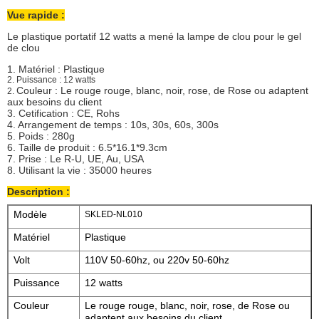
Vue rapide :
Le plastique portatif 12 watts a mené la lampe de clou pour le gel
de clou
1. Matériel : Plastique
2.
Puissance : 12 watts
Couleur : Le rouge rouge, blanc, noir, rose, de Rose ou adaptent
2.
aux besoins du client
3. Cetification : CE, Rohs
4. Arrangement de temps : 10s, 30s, 60s, 300s
5. Poids : 280g
6. Taille de produit : 6.5*16.1*9.3cm
7. Prise : Le R-U, UE, Au, USA
8. Utilisant la vie : 35000 heures
Description :
Modèle
SKLED-NL010
Matériel
Plastique
Volt
110V 50-60hz, ou 220v 50-60hz
Puissance
12 watts
Couleur
Le rouge rouge, blanc, noir, rose, de Rose ou
adaptent aux besoins du client