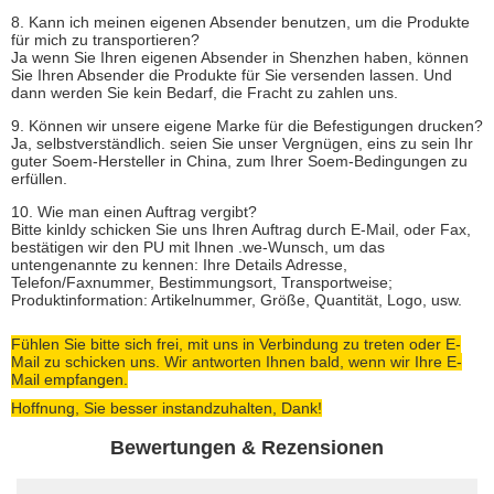
8. Kann ich meinen eigenen Absender benutzen, um die Produkte
für mich zu transportieren?
Ja wenn Sie Ihren eigenen Absender in Shenzhen haben, können
Sie Ihren Absender die Produkte für Sie versenden lassen. Und
dann werden Sie kein Bedarf, die Fracht zu zahlen uns.
9. Können wir unsere eigene Marke für die Befestigungen drucken?
Ja, selbstverständlich. seien Sie unser Vergnügen, eins zu sein Ihr
guter Soem-Hersteller in China, zum Ihrer Soem-Bedingungen zu
erfüllen.
10. Wie man einen Auftrag vergibt?
Bitte kinldy schicken Sie uns Ihren Auftrag durch E-Mail, oder Fax,
bestätigen wir den PU mit Ihnen .we-Wunsch, um das
untengenannte zu kennen: Ihre Details Adresse,
Telefon/Faxnummer, Bestimmungsort, Transportweise;
Produktinformation: Artikelnummer, Größe, Quantität, Logo, usw.
Fühlen Sie bitte sich frei, mit uns in Verbindung zu treten oder E-
Mail zu schicken uns. Wir antworten Ihnen bald, wenn wir Ihre E-
Mail empfangen.
Hoffnung, Sie besser instandzuhalten, Dank!
Bewertungen & Rezensionen