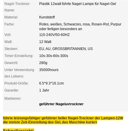
Nagel-Trockner-
Plastik 12watt führte Nagel-Lampe für Nagel-Gel
Name:
Material:
Kunststoff
Farbe:
Rotes, weißes, Schwarzes, rosa, Rosen-Rot, Purpur
oder fertigen besonders an
Volt:
110-240V/50-60HZ
Watt:
12 Watt
Stecken:
EU, AU, GROSSBRITANNIEN, US
Timer-Einstellung:
10s-30s-60s-300s
Gewicht:
280g
Unter Verwendung
35000hours
des Lebens:
Produkt-Größe:
6.5*9.3*16.1cm
Garantie:
1 Jahr
Markieren:
geführter Nageluvtrockner
führte leistungsfähiger geführter heller Nagel-Trockner der Lampen-12W
die meiste Zeit-Einstellung das Gel, das Maschine kuriert
Schnellansicht: