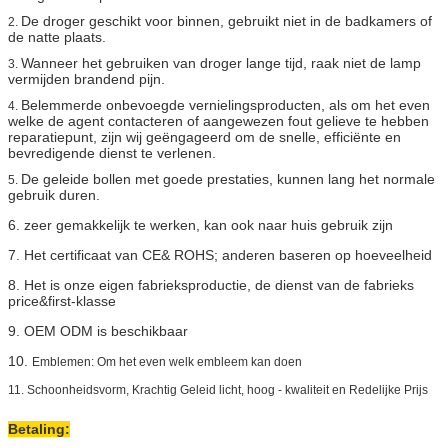
De droger geschikt voor binnen, gebruikt niet in de badkamers of
2.
de natte plaats.
Wanneer het gebruiken van droger lange tijd, raak niet de lamp
3.
vermijden brandend pijn.
Belemmerde onbevoegde vernielingsproducten, als om het even
4.
welke de agent contacteren of aangewezen fout gelieve te hebben
reparatiepunt, zijn wij geëngageerd om de snelle, efficiënte en
bevredigende dienst te verlenen.
De geleide bollen met goede prestaties, kunnen lang het normale
5.
gebruik duren.
6. zeer gemakkelijk te werken, kan ook naar huis gebruik zijn
7. Het certificaat van CE& ROHS; anderen baseren op hoeveelheid
8. Het is onze eigen fabrieksproductie, de dienst van de fabrieks
price&first-klasse
9. OEM ODM is beschikbaar
10.
Emblemen: Om het even welk embleem kan doen
11. Schoonheidsvorm, Krachtig Geleid licht, hoog - kwaliteit en Redelijke Prijs
Betaling: