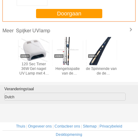
Doorgaan
Spijker UVlamp
Meer
LEIDENE
120 Sec Timer
2.7M3.9M 99% de
1.8M.2.1M.2.4M.2.7M.3.0M
36w van 
erlamp
36W Gel nagel
Hengelsspatie
de Spinnende van
productspi
UV Lamp met 4 *
van de
de de
de huid
9W bollen met
Koolstofbranding
Koolstofvezel van
uvlamp y
aan / uit
de Vlieghengel
schakelaar voor
van de de
Veranderingstaal
nagels
Staafvoeder Staaf
van de
Dutch
Boothengels
Thuis
|
Ongeveer ons
|
Contacteer ons
|
Sitemap
|
Privacybeleid
Desktopmening