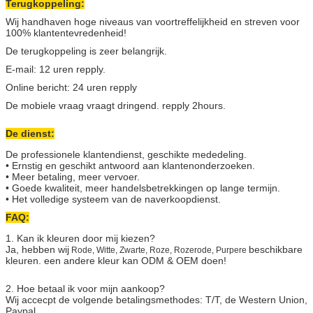
Terugkoppeling:
Wij handhaven hoge niveaus van voortreffelijkheid en streven voor
100% klantentevredenheid!
De terugkoppeling is zeer belangrijk.
E-mail: 12 uren repply.
Online bericht: 24 uren repply
De mobiele vraag vraagt dringend. repply 2hours.
De dienst:
De professionele klantendienst, geschikte mededeling.
• Ernstig en geschikt antwoord aan klantenonderzoeken.
• Meer betaling, meer vervoer.
• Goede kwaliteit, meer handelsbetrekkingen op lange termijn.
• Het volledige systeem van de naverkoopdienst.
FAQ:
1. Kan ik kleuren door mij kiezen?
Ja, hebben wij
beschikbare
Rode, Witte, Zwarte, Roze, Rozerode, Purpere
kleuren. een andere kleur kan ODM & OEM doen!
2. Hoe betaal ik voor mijn aankoop?
Wij accecpt de volgende betalingsmethodes: T/T, de Western Union,
Paypal.