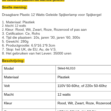
die Geleid Gel plaatsen die Machine genezen
Snelle mening:
Draagbare Plastic 12 Watts Geleide Spijkerlamp voor Spijkergel
1. Materiaal: Plastiek
2.
Macht: 12 watts
Kleur: Rood, Wit, Zwart, Roze, Rozerood of pas aan
2.
3. Cetification: Ce, Rohs
4. Tijd die plaatsen: 10s, jaren '30, jaren '60, 300s
5. Gewicht: 280g
6. Productgrootte: 6.5*16.1*9.3cm
7. Stop: het UK, de EU, Au, de V.S.
8. Het gebruiken van het Leven: 35000 uren
Beschrijving:
Model
Skled-NL010
Materiaal
Plastiek
Volt
110V 50-60hz, of 220v 50-60hz
Macht
12 watts
Kleur
Rood, Wit, Zwart, Roze, Rozerood