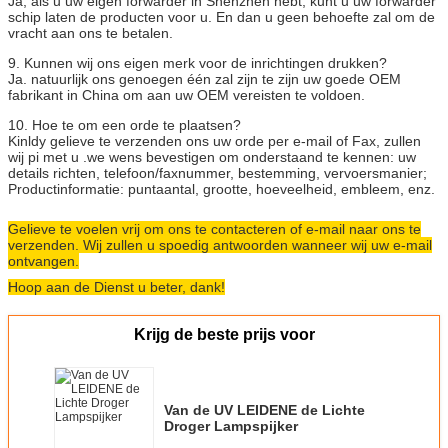
Ja, als u uw eigen forwarder in Shenzhen hebt, kunt u uw forwarder
schip laten de producten voor u. En dan u geen behoefte zal om de
vracht aan ons te betalen.
9. Kunnen wij ons eigen merk voor de inrichtingen drukken?
Ja. natuurlijk ons genoegen één zal zijn te zijn uw goede OEM
fabrikant in China om aan uw OEM vereisten te voldoen.
10. Hoe te om een orde te plaatsen?
Kinldy gelieve te verzenden ons uw orde per e-mail of Fax, zullen
wij pi met u .we wens bevestigen om onderstaand te kennen: uw
details richten, telefoon/faxnummer, bestemming, vervoersmanier;
Productinformatie: puntaantal, grootte, hoeveelheid, embleem, enz.
Gelieve te voelen vrij om ons te contacteren of e-mail naar ons te
verzenden. Wij zullen u spoedig antwoorden wanneer wij uw e-mail
ontvangen.
Hoop aan de Dienst u beter, dank!
Krijg de beste prijs voor
Van de UV LEIDENE de Lichte
Droger Lampspijker