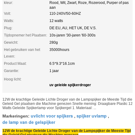
kleur:
Rood, Wit, Zwart, Roze, Rozerood, Purper of pas
aan
Volt:
110-240V/50-60HZ
Watts:
12 watts
Plug:
DE EU, AU, HET UK, DE V.S.
Tijdopnemer het Plaatsen:
10s-jaren '30-jaren '60-300s
Gewicht:
280g
Het gebruiken van het
35000hours
Leven:
Product Maat:
6.5*9.3*16.1cm
Garantie:
1 jaar
Hoog licht:
uv geleide spijkerdroger
12W de krachtige Geleide Lichte Droger van de Lampspijker de Meeste Tijd die
Geleid Gel plaatsen die Machine genezen Snelle mening: Draagbare Plastic 12
Watts Geleide Spijkerlamp voor Spijkergel 1. Materiaal: ...
uvlicht voor spijkers
spijker uvlamp
Markeringen:
,
,
de lamp van de gelspijker
12W de krachtige Geleide Lichte Droger van de Lampspijker de Meeste Tijd