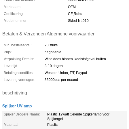
Plaats van herkomst:
Shenzhen China
Merknaam:
OEM
Certificering:
CE,Rohs
Modelnummer:
Skled-NL010
Betalen & Verzenden Algemene voorwaarden
Min. bestelaantal:
20 stuks
Prijs:
negotiable
Verpakking Details:
Witte doos binnen. koolstofgeval buiten
Levertijd:
3-10 dagen
Betalingscondities:
Western Union, T/T, Paypal
Levering vermogen:
35000pcs per maand
beschrijving
Spijker UVlamp
Spijker Drogere Naam:
Plastic 12watt Geleide Spijkerlamp voor
Spijkergel
Materiaal:
Plastic