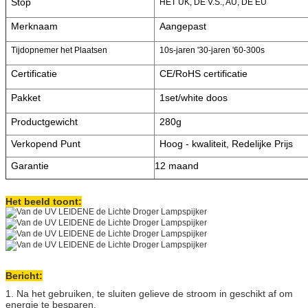
Stop
HET UK, DE V.S., AU, DE EU
Merknaam
Aangepast
Tijdopnemer het Plaatsen
10s-jaren '30-jaren '60-300s
Certificatie
CE/RoHS certificatie
Pakket
1set/white doos
Productgewicht
280g
Verkopend Punt
Hoog - kwaliteit, Redelijke Prijs
Garantie
12 maand
Het beeld toont:
Bericht:
1. Na het gebruiken, te sluiten gelieve de stroom in geschikt af om
energie te besparen.