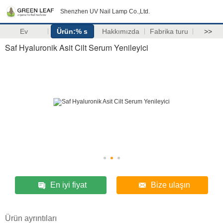
Shenzhen UV Nail Lamp Co.,Ltd.
Ev
Ürün:% s
Hakkımızda
Fabrika turu
>>
Saf Hyaluronik Asit Cilt Serum Yenileyici
En iyi fiyat
Bize ulaşın
Ürün ayrıntıları