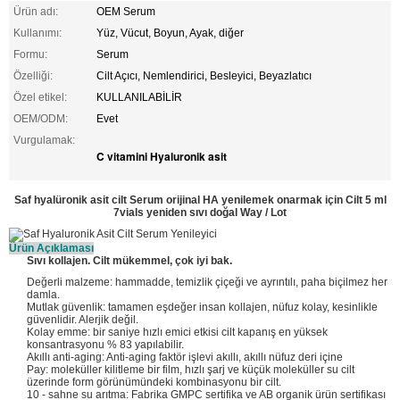
Ürün adı:
OEM Serum
Kullanımı:
Yüz, Vücut, Boyun, Ayak, diğer
Formu:
Serum
Özelliği:
Cilt Açıcı, Nemlendirici, Besleyici, Beyazlatıcı
Özel etikel:
KULLANILABİLİR
OEM/ODM:
Evet
Vurgulamak:
C vitamini Hyaluronik asit
Saf hyalüronik asit cilt Serum orijinal HA yenilemek onarmak için Cilt 5 ml
7vials yeniden sıvı doğal Way / Lot
Ürün Açıklaması
Sıvı kollajen. Cilt mükemmel, çok iyi bak.
Değerli malzeme: hammadde, temizlik çiçeği ve ayrıntılı, paha biçilmez her
damla.
Mutlak güvenlik: tamamen eşdeğer insan kollajen, nüfuz kolay, kesinlikle
güvenlidir. Alerjik değil.
Kolay emme: bir saniye hızlı emici etkisi cilt kapanış en yüksek
konsantrasyonu % 83 yapılabilir.
Akıllı anti-aging: Anti-aging faktör işlevi akıllı, akıllı nüfuz deri içine
Pay: moleküller kilitleme bir film, hızlı şarj ve küçük moleküller su cilt
üzerinde form görünümündeki kombinasyonu bir cilt.
10 - sahne su arıtma: Fabrika GMPC sertifika ve AB organik ürün sertifikası