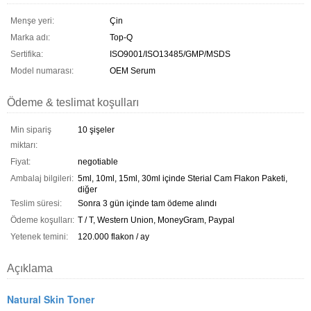
Menşe yeri:
Çin
Marka adı:
Top-Q
Sertifika:
ISO9001/ISO13485/GMP/MSDS
Model numarası:
OEM Serum
Ödeme & teslimat koşulları
Min sipariş
10 şişeler
miktarı:
Fiyat:
negotiable
Ambalaj bilgileri:
5ml, 10ml, 15ml, 30ml içinde Sterial Cam Flakon Paketi,
diğer
Teslim süresi:
Sonra 3 gün içinde tam ödeme alındı
Ödeme koşulları:
T / T, Western Union, MoneyGram, Paypal
Yetenek temini:
120.000 flakon / ay
Açıklama
Natural Skin Toner