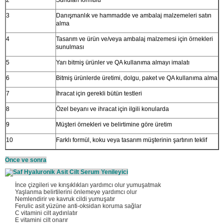
2
Sunulan formülü
3
Danışmanlık ve hammadde ve ambalaj malzemeleri satın
alma
4
Tasarım ve ürün ve/veya ambalaj malzemesi için örnekleri
sunulması
5
Yarı bitmiş ürünler ve QA kullanıma almayı imalatı
6
Bitmiş ürünlerde üretimi, dolgu, paket ve QA kullanıma alma
7
İhracat için gerekli bütün testleri
8
Özel beyanı ve ihracat için ilgili konularda
9
Müşteri örnekleri ve belirtimine göre üretim
10
Farklı formül, koku veya tasarım müşterinin şartının teklif
Önce ve sonra
İnce çizgileri ve kırışıklıkları yardımcı olur yumuşatmak
Yaşlanma belirtilerini önlemeye yardımcı olur
Nemlendirir ve kavruk cildi yumuşatır
Ferulic asit yüzüne anti-oksidan koruma sağlar
C vitamini cilt aydınlatır
E vitamini cilt onarır