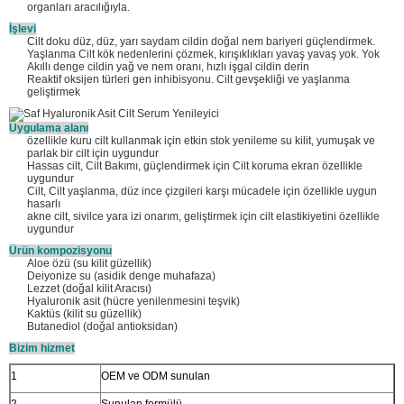
organları aracılığıyla.
İşlevi
Cilt doku düz, düz, yarı saydam cildin doğal nem bariyeri güçlendirmek.
Yaşlanma Cilt kök nedenlerini çözmek, kırışıklıkları yavaş yavaş yok. Yok
Akıllı denge cildin yağ ve nem oranı, hızlı işgal cildin derin
Reaktif oksijen türleri gen inhibisyonu. Cilt gevşekliği ve yaşlanma
geliştirmek
Uygulama alanı
özellikle kuru cilt kullanmak için etkin stok yenileme su kilit, yumuşak ve
parlak bir cilt için uygundur
Hassas cilt, Cilt Bakımı, güçlendirmek için Cilt koruma ekran özellikle
uygundur
Cilt, Cilt yaşlanma, düz ince çizgileri karşı mücadele için özellikle uygun
hasarlı
akne cilt, sivilce yara izi onarım, geliştirmek için cilt elastikiyetini özellikle
uygundur
Ürün kompozisyonu
Aloe özü (su kilit güzellik)
Deiyonize su (asidik denge muhafaza)
Lezzet (doğal kilit Aracısı)
Hyaluronik asit (hücre yenilenmesini teşvik)
Kaktüs (kilit su güzellik)
Butanediol (doğal antioksidan)
Bizim hizmet
1
OEM ve ODM sunulan