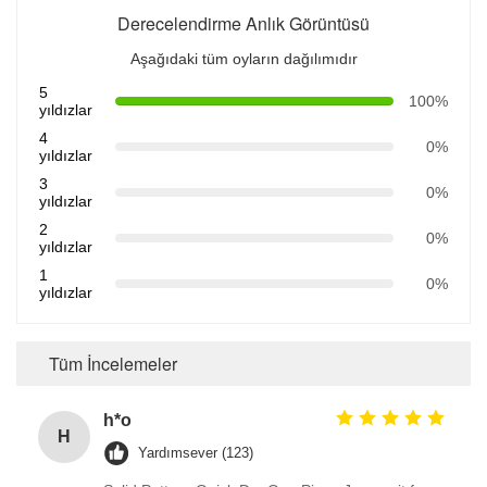
Derecelendirme Anlık Görüntüsü
Aşağıdaki tüm oyların dağılımıdır
5
100%
yıldızlar
4
0%
yıldızlar
3
0%
yıldızlar
2
0%
yıldızlar
1
0%
yıldızlar
Tüm İncelemeler
h*o
H
Yardımsever (123)