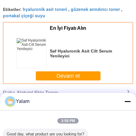
hyaluronik asit toneri
gözenek arındırıcı toner
Etiketler:
,
,
portakal çiçeği suyu
En İyi Fiyatı Alın
Saf Hyaluronik Asit Cilt Serum
Yenileyici
Devam et
Natural Skin Toner
Daha
Yalam
3:58 PM
ral White
Comfortable Anti
Stable YD
Pomegranate
Skin toner
c Lip /
Aging Face
Permanent
Tightening Toner
toner,
Good day, what product are you looking for?
brow
Cream , Natural
Makeup Tattoo
toner,natur