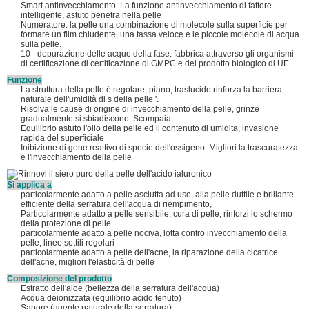
Smart antinvecchiamento: La funzione antinvecchiamento di fattore
intelligente, astuto penetra nella pelle
Numeratore: la pelle una combinazione di molecole sulla superficie per
formare un film chiudente, una tassa veloce e le piccole molecole di acqua
sulla pelle.
10 - depurazione delle acque della fase: fabbrica attraverso gli organismi
di certificazione di certificazione di GMPC e del prodotto biologico di UE.
Funzione
La struttura della pelle è regolare, piano, traslucido rinforza la barriera
naturale dell'umidità di s della pelle '.
Risolva le cause di origine di invecchiamento della pelle, grinze
gradualmente si sbiadiscono. Scompaia
Equilibrio astuto l'olio della pelle ed il contenuto di umidita, invasione
rapida del superficiale
Inibizione di gene reattivo di specie dell'ossigeno. Migliori la trascuratezza
e l'invecchiamento della pelle
Si applica a
particolarmente adatto a pelle asciutta ad uso, alla pelle duttile e brillante
efficiente della serratura dell'acqua di riempimento,
Particolarmente adatto a pelle sensibile, cura di pelle, rinforzi lo schermo
della protezione di pelle
particolarmente adatto a pelle nociva, lotta contro invecchiamento della
pelle, linee sottili regolari
particolarmente adatto a pelle dell'acne, la riparazione della cicatrice
dell'acne, migliori l'elasticità di pelle
Composizione del prodotto
Estratto dell'aloe (bellezza della serratura dell'acqua)
Acqua deionizzata (equilibrio acido tenuto)
Sapore (agente naturale della serratura)