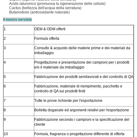
Acido ialuronico (promuova la rigenerazione delle cellule)
Cactus (bellezza dell'acqua della serratura)
Butanodiolo (antiossidante naturale)
Il nostro servizio
1
OEM & ODM offerti
2
Formula offerta
3
Consulto & acquisto delle materie prime e dei materiali da
imballaggio
4
Progettazione e presentazione dei campioni per i prodotti
e/o il materiale da imballaggio
5
Fabbricazione dei prodotti semilavorati e del controllo di QA
6
Fabbricazione, materiale di riempimento, pacchetto e
controllo di QA sui prodotti finiti
7
Tutte le prove richieste per l'esportazione
8
Bolletta doganale ed argomenti relativi per l'esportazione
9
Fabbricazione secondo i campioni e la specificazione del
cliente
10
Formula, fragranza o progettazione differente di offerta