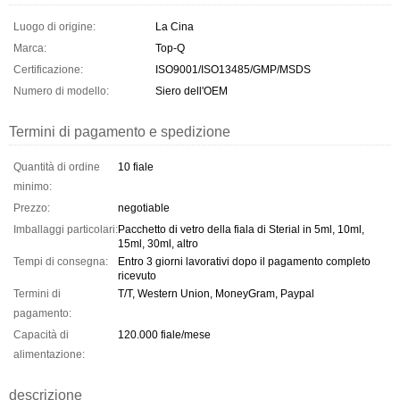
Luogo di origine:
La Cina
Marca:
Top-Q
Certificazione:
ISO9001/ISO13485/GMP/MSDS
Numero di modello:
Siero dell'OEM
Termini di pagamento e spedizione
Quantità di ordine
10 fiale
minimo:
Prezzo:
negotiable
Imballaggi particolari:
Pacchetto di vetro della fiala di Sterial in 5ml, 10ml,
15ml, 30ml, altro
Tempi di consegna:
Entro 3 giorni lavorativi dopo il pagamento completo
ricevuto
Termini di
T/T, Western Union, MoneyGram, Paypal
pagamento:
Capacità di
120.000 fiale/mese
alimentazione:
descrizione