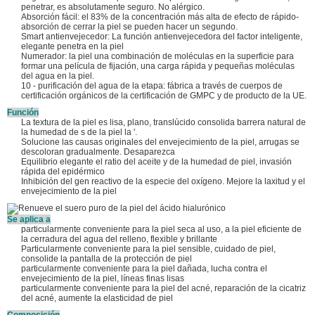
penetrar, es absolutamente seguro. No alérgico.
Absorción fácil: el 83% de la concentración más alta de efecto de rápido-
absorción de cerrar la piel se pueden hacer un segundo.
Smart antienvejecedor: La función antienvejecedora del factor inteligente,
elegante penetra en la piel
Numerador: la piel una combinación de moléculas en la superficie para
formar una película de fijación, una carga rápida y pequeñas moléculas
del agua en la piel.
10 - purificación del agua de la etapa: fábrica a través de cuerpos de
certificación orgánicos de la certificación de GMPC y de producto de la UE.
Función
La textura de la piel es lisa, plano, translúcido consolida barrera natural de
la humedad de s de la piel la '.
Solucione las causas originales del envejecimiento de la piel, arrugas se
descoloran gradualmente. Desaparezca
Equilibrio elegante el ratio del aceite y de la humedad de piel, invasión
rápida del epidérmico
Inhibición del gen reactivo de la especie del oxígeno. Mejore la laxitud y el
envejecimiento de la piel
Se aplica a
particularmente conveniente para la piel seca al uso, a la piel eficiente de
la cerradura del agua del relleno, flexible y brillante
Particularmente conveniente para la piel sensible, cuidado de piel,
consolide la pantalla de la protección de piel
particularmente conveniente para la piel dañada, lucha contra el
envejecimiento de la piel, líneas finas lisas
particularmente conveniente para la piel del acné, reparación de la cicatriz
del acné, aumente la elasticidad de piel