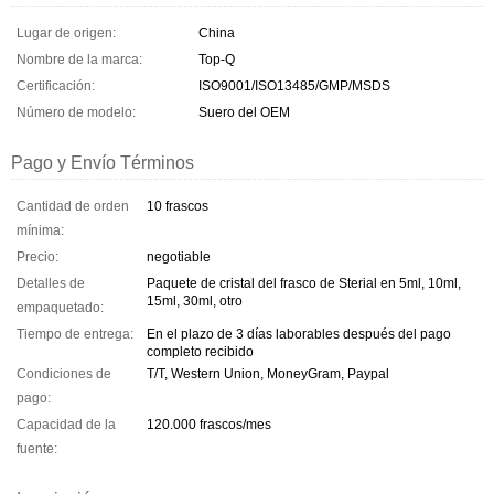
Lugar de origen:
China
Nombre de la marca:
Top-Q
Certificación:
ISO9001/ISO13485/GMP/MSDS
Número de modelo:
Suero del OEM
Pago y Envío Términos
Cantidad de orden
10 frascos
mínima:
Precio:
negotiable
Detalles de
Paquete de cristal del frasco de Sterial en 5ml, 10ml,
15ml, 30ml, otro
empaquetado:
Tiempo de entrega:
En el plazo de 3 días laborables después del pago
completo recibido
Condiciones de
T/T, Western Union, MoneyGram, Paypal
pago:
Capacidad de la
120.000 frascos/mes
fuente: