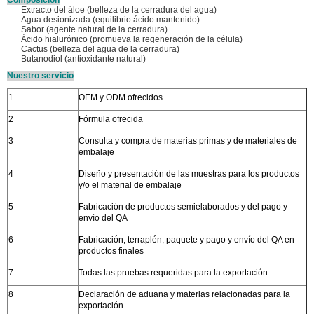
Composición
Extracto del áloe (belleza de la cerradura del agua)
Agua desionizada (equilibrio ácido mantenido)
Sabor (agente natural de la cerradura)
Ácido hialurónico (promueva la regeneración de la célula)
Cactus (belleza del agua de la cerradura)
Butanodiol (antioxidante natural)
Nuestro servicio
1
OEM y ODM ofrecidos
2
Fórmula ofrecida
3
Consulta y compra de materias primas y de materiales de
embalaje
4
Diseño y presentación de las muestras para los productos
y/o el material de embalaje
5
Fabricación de productos semielaborados y del pago y
envío del QA
6
Fabricación, terraplén, paquete y pago y envío del QA en
productos finales
7
Todas las pruebas requeridas para la exportación
8
Declaración de aduana y materias relacionadas para la
exportación