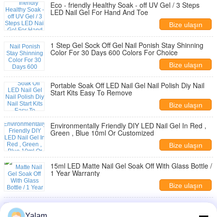
Eco - friendly Healthy Soak - off UV Gel / 3 Steps
LED Nail Gel For Hand And Toe
Bize ulaşın
1 Step Gel Sock Off Gel Nail Ponish Stay Shinning
Color For 30 Days 600 Colors For Choice
Bize ulaşın
Portable Soak Off LED Nail Gel Nail Polish Diy Nail
Start Kits Easy To Remove
Bize ulaşın
Environmentally Friendly DIY LED Nail Gel In Red ,
Green , Blue 10ml Or Customized
Bize ulaşın
15ml LED Matte Nail Gel Soak Off With Glass Bottle /
1 Year Warranty
Bize ulaşın
nail uv gel
Yalam