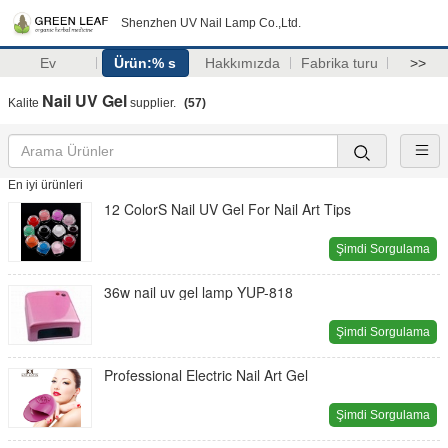
Shenzhen UV Nail Lamp Co.,Ltd.
Ev
Ürün:% s
Hakkımızda
Fabrika turu
>>
Nail UV Gel
Kalite
supplier.
(57)
En iyi ürünleri
12 ColorS Nail UV Gel For Nail Art Tips
Şimdi Sorgulama
36w nail uv gel lamp YUP-818
Şimdi Sorgulama
Professional Electric Nail Art Gel
Şimdi Sorgulama