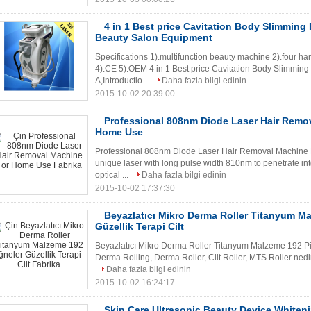
4 in 1 Best price Cavitation Body Slimming
Beauty Salon Equipment
Specifications 1).multifunction beauty machine 2).four ha
4).CE 5).OEM 4 in 1 Best price Cavitation Body Slimmin
A,Introductio...
Daha fazla bilgi edinin
2015-10-02 20:39:00
Professional 808nm Diode Laser Hair Remo
Home Use
Professional 808nm Diode Laser Hair Removal Machine
unique laser with long pulse width 810nm to penetrate into 
optical ...
Daha fazla bilgi edinin
2015-10-02 17:37:30
Beyazlatıcı Mikro Derma Roller Titanyum Ma
Güzellik Terapi Cilt
Beyazlatıcı Mikro Derma Roller Titanyum Malzeme 192 Pin
Derma Rolling, Derma Roller, Cilt Roller, MTS Roller nedir v
Daha fazla bilgi edinin
2015-10-02 16:24:17
Skin Care Ultrasonic Beauty Device Whiteni