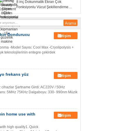
8 inç Dokunmatik Ekran Çok
Fonksiyonlu Vücut Şekillendirme
Ekipmanları / Ev güzellik makine
 Skin Dondurucu
İletişim
onma -Model Sayısı: Cool Max -Cryolipolysis +
k teknolojilerinin entegre çekirdek
dyo frekans yüz
İletişim
üz cihazlar Şartname Girdi: AC220V / 50Hz
ekans: 5MHz 75KHz Dalgaboyu: 330- 990nm Müzik
vein home use with
İletişim
with high quality1. Quick