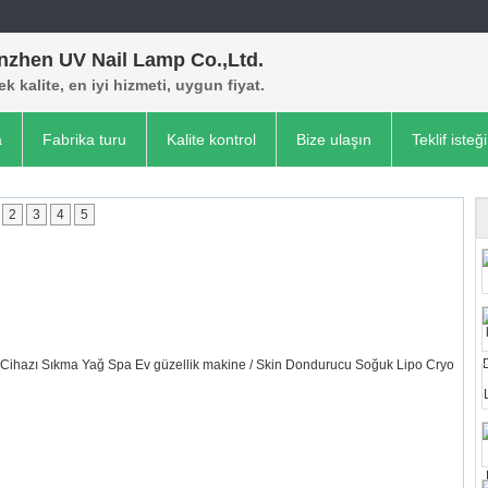
nzhen UV Nail Lamp Co.,Ltd.
k kalite, en iyi hizmeti, uygun fiyat.
a
Fabrika turu
Kalite kontrol
Bize ulaşın
Teklif isteği
2
3
4
5