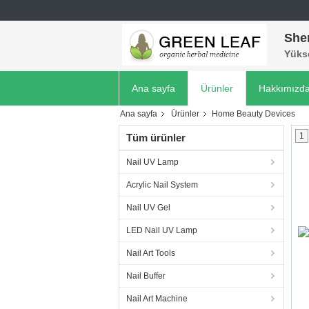
She
Yükse
Ana sayfa
Ürünler
Hakkımızd
Ana sayfa
Ürünler
Home Beauty Devices
1
Tüm ürünler
Nail UV Lamp
Acrylic Nail System
Nail UV Gel
LED Nail UV Lamp
Nail Art Tools
Nail Buffer
Nail Art Machine