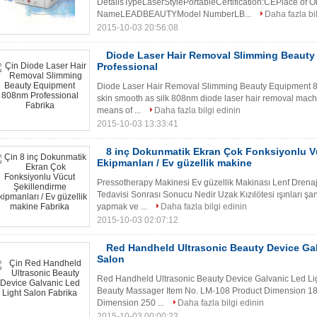
DetailsTypeLaserStylePortableCertification:CEPlace of O
NameLEADBEAUTYModel NumberLB...
Daha fazla bi
2015-10-03 20:56:08
Diode Laser Hair Removal Slimming Beaut
Professional
Diode Laser Hair Removal Slimming Beauty Equipment 8
skin smooth as silk 808nm diode laser hair removal mach
means of ...
Daha fazla bilgi edinin
2015-10-03 13:33:41
8 inç Dokunmatik Ekran Çok Fonksiyonlu V
Ekipmanları / Ev güzellik makine
Pressotherapy Makinesi Ev güzellik Makinası Lenf Drenaj
Tedavisi Sonrası Sonucu Nedir Uzak Kızılötesi ışınları şa
yapmak ve ...
Daha fazla bilgi edinin
2015-10-03 02:07:12
Red Handheld Ultrasonic Beauty Device Gal
Salon
Red Handheld Ultrasonic Beauty Device Galvanic Led Lig
Beauty Massager Item No. LM-108 Product Dimension 18
Dimension 250 ...
Daha fazla bilgi edinin
2015-10-03 00:00:23