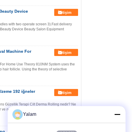
 Beauty Device
İletişim
ndles with two operate screen 3).Fast delivery
g Beauty Device Beauty Salon Equipment
val Machine For
İletişim
 For Home Use Theory 810NM System uses the
hair follicle. Using the theory of selective
lzeme 192 iğneler
İletişim
s Güzellik Terapi Cilt Derma Rolling nedir? Ne
e nasıl çalışır? Derma rollling gibi Dr.Roller, ...
Yalam
ng , Hand - held