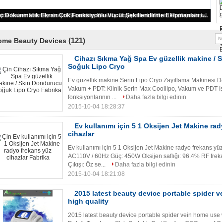
hazı Sıkma Yağ Spa Ev güzellik makine / Skin Dondurucu Soğuk Lipo Cryo
(121)
ome Beauty Devices
Cihazı Sıkma Yağ Spa Ev güzellik makine /
Soğuk Lipo Cryo
Ev güzellik makine Serin Lipo Cryo Zayıflama Makinesi D
Vakum + PDT: Klinik Serin Max Coollipo, Vakum ve PDT Işı
fonksiyonlarının ...
Daha fazla bilgi edinin
2015-10-04 18:28:37
Ev kullanımı için 5 1 Oksijen Jet Makine ra
cihazlar
Ev kullanımı için 5 1 Oksijen Jet Makine radyo frekans y
AC110V / 60Hz Güç: 450W Oksijen saflığı: 96.4% RF fr
Çıkışı: Öz se...
Daha fazla bilgi edinin
2015-10-04 18:21:08
2015 latest beauty device portable spider 
high quality
2015 latest beauty device portable spider vein home use 