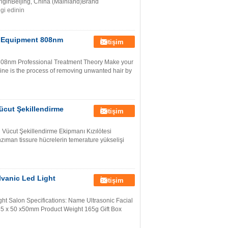
riginBeijing, China (Mainland)Brand
lgi edinin
y Equipment 808nm
İletişim
08nm Professional Treatment Theory Make your
ine is the process of removing unwanted hair by
ücut Şekillendirme
İletişim
 Vücut Şekillendirme Ekipmanı Kızılötesi
nzıman tissure hücrelerin temerature yükselişi
vanic Led Light
İletişim
ht Salon Specifications: Name Ultrasonic Facial
5 x 50 x50mm Product Weight 165g Gift Box