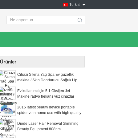
Turkish
search
Ürünler
Cihazı Sıkma Yağ Spa Ev güzellik
makine / Skin Dondurucu Soğuk Lipo
Cryo
Ev kullanımı için 5 1 Oksijen Jet
Makine radyo frekans yüz cihazlar
2015 latest beauty device portable
spider vein home use with high quality
Diode Laser Hair Removal Slimming
Beauty Equipment 808nm
Professional