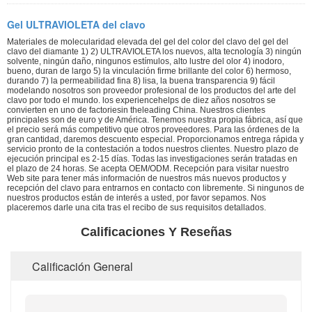
Gel ULTRAVIOLETA del clavo
Materiales de molecularidad elevada del gel del color del clavo del gel del
clavo del diamante 1) 2) ULTRAVIOLETA los nuevos, alta tecnología 3) ningún
solvente, ningún daño, ningunos estímulos, alto lustre del olor 4) inodoro,
bueno, duran de largo 5) la vinculación firme brillante del color 6) hermoso,
durando 7) la permeabilidad fina 8) lisa, la buena transparencia 9) fácil
modelando nosotros son proveedor profesional de los productos del arte del
clavo por todo el mundo. los experiencehelps de diez años nosotros se
convierten en uno de factoriesin theleading China. Nuestros clientes
principales son de euro y de América. Tenemos nuestra propia fábrica, así que
el precio será más competitivo que otros proveedores. Para las órdenes de la
gran cantidad, daremos descuento especial. Proporcionamos entrega rápida y
servicio pronto de la contestación a todos nuestros clientes. Nuestro plazo de
ejecución principal es 2-15 días. Todas las investigaciones serán tratadas en
el plazo de 24 horas. Se acepta OEM/ODM. Recepción para visitar nuestro
Web site para tener más información de nuestros más nuevos productos y
recepción del clavo para entrarnos en contacto con libremente. Si ningunos de
nuestros productos están de interés a usted, por favor sepamos. Nos
placeremos darle una cita tras el recibo de sus requisitos detallados.
Calificaciones Y Reseñas
Calificación General