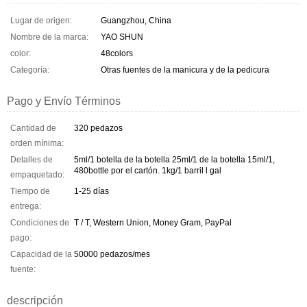
Lugar de origen:
Guangzhou, China
Nombre de la marca:
YAO SHUN
color:
48colors
Categoría:
Otras fuentes de la manicura y de la pedicura
Pago y Envío Términos
Cantidad de
320 pedazos
orden mínima:
Detalles de
5ml/1 botella de la botella 25ml/1 de la botella 15ml/1,
480bottle por el cartón. 1kg/1 barril l gal
empaquetado:
Tiempo de
1-25 días
entrega:
Condiciones de
T / T, Western Union, Money Gram, PayPal
pago:
Capacidad de la
50000 pedazos/mes
fuente:
descripción