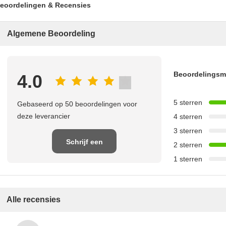
eoordelingen & Recensies
Algemene Beoordeling
Beoordelings
4.0
5 sterren
Gebaseerd op 50 beoordelingen voor
deze leverancier
4 sterren
3 sterren
Schrijf een
2 sterren
1 sterren
recensie
Alle recensies