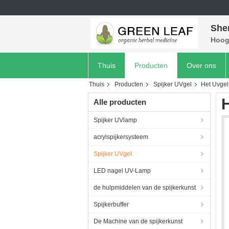
She
Hoog 
Thuis
Producten
Over ons
Thuis
Producten
Spijker UVgel
Het Uvgel
H
Alle producten
Spijker UVlamp
acrylspijkersysteem
Spijker UVgel
LED nagel UV-Lamp
de hulpmiddelen van de spijkerkunst
Spijkerbuffer
De Machine van de spijkerkunst