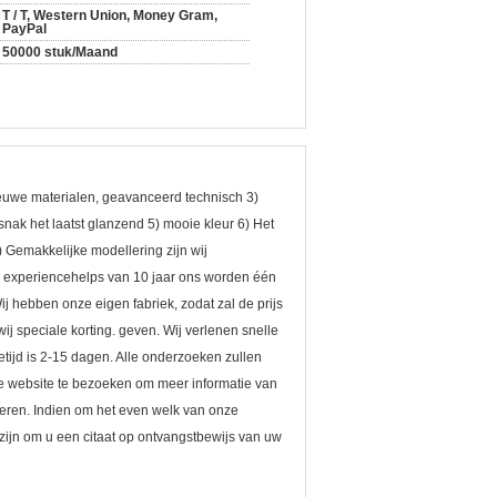
T / T, Western Union, Money Gram,
PayPal
50000 stuk/Maand
ieuwe materialen, geavanceerd technisch 3)
nak het laatst glanzend 5) mooie kleur 6) Het
) Gemakkelijke modellering zijn wij
t. experiencehelps van 10 jaar ons worden één
j hebben onze eigen fabriek, zodat zal de prijs
ij speciale korting. geven. Wij verlenen snelle
tijd is 2-15 dagen. Alle onderzoeken zullen
website te bezoeken om meer informatie van
teren. Indien om het even welk van onze
g zijn om u een citaat op ontvangstbewijs van uw