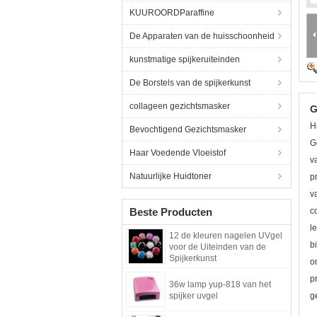
KUUROORDParaffine
De Apparaten van de huisschoonheid
kunstmatige spijkeruiteinden
De Borstels van de spijkerkunst
collageen gezichtsmasker
G
H
Bevochtigend Gezichtsmasker
G
Haar Voedende Vloeistof
v
Natuurlijke Huidtoner
p
v
Beste Producten
c
l
12 de kleuren nagelen UVgel
b
voor de Uiteinden van de
Spijkerkunst
o
p
36w lamp yup-818 van het
spijker uvgel
g