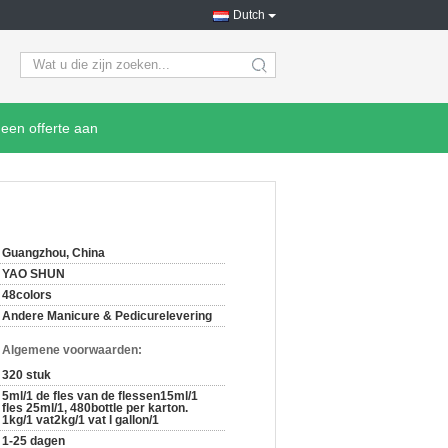
Dutch
search
een offerte aan
Guangzhou, China
YAO SHUN
48colors
Andere Manicure & Pedicurelevering
n Algemene voorwaarden:
320 stuk
5ml/1 de fles van de flessen15ml/1
fles 25ml/1, 480bottle per karton.
1kg/1 vat2kg/1 vat l gallon/1
1-25 dagen