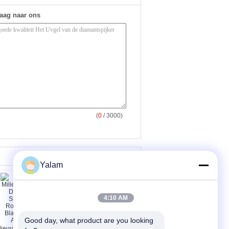
raag naar ons
(
0
/ 3000)
Yalam
4:10 AM
Good day, what product are you looking 
lieuvriendelijke DIY-
15ml van de LEIDENE