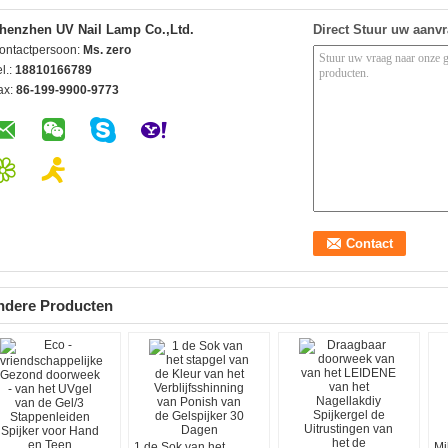
henzhen UV Nail Lamp Co.,Ltd.
Direct Stuur uw aanv
ontactpersoon:
Ms. zero
l.:
18810166789
ax:
86-199-9900-9773
ndere Producten
1 de Sok van het
Mi