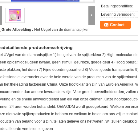
Betalingscondities:
Levering vermogen:
Contact
Grote Afbeelding :
Het Uvgel van de diamantspijker
edetailleerde productomschrijving
et UVgel van de diamantspijker 1) het gel van de spijkerkleur 2) High-molecular n
een oplosmiddel, geen kwaad, geen stimuli, geurloze, goede geur 4) Hoog polijst, s
aste plakken, het duren 7) Fijne doordringbaarheid 8) Vlotte, goede transparantie 9
rofessionele leverancier over de hele wereld van de producten van de spijkerkuns
an het theleading factoriesin China. Onze hoofdklanten zijn van Euro en Amerika. Wi
oncurrerender dan andere leveranciers zijn. Voor grote hoeveelheidsorden, zullen w
evering en de snelle antwoorddienst aan elk van onze cliënten. Onze hoofdproductie
innen 24 uren worden behandeld. OEM/ODM wordt goedgekeurd. Welkom om onze 
nze nieuwste spijkerproducten te hebben en welkom te heten om ons vrij te contac
roducten van belang voor u zijn, te laten gelieve ons het weten. Wij zullen gelukki
edetailleerde vereisten te geven.