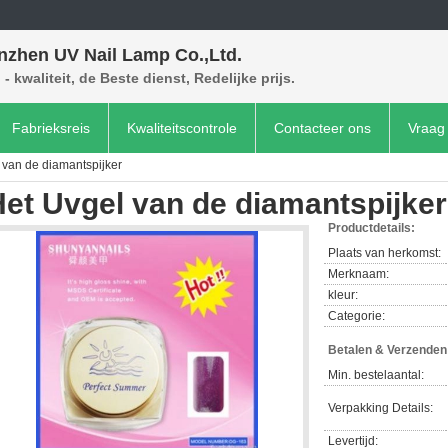
nzhen UV Nail Lamp Co.,Ltd.
- kwaliteit, de Beste dienst, Redelijke prijs.
Fabrieksreis
Kwaliteitscontrole
Contacteer ons
Vraag 
 van de diamantspijker
et Uvgel van de diamantspijker
Productdetails:
Plaats van herkomst:
Merknaam:
kleur:
Categorie:
Betalen & Verzende
Min. bestelaantal:
Verpakking Details:
Levertijd: