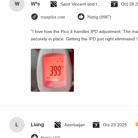
W
W*s
Saint Vincent and the Grenadines
Oct 28.
trustpilot.com
Nuttig (8987)
"I love how the Pico 4 handles IPD adjustment. The manu
securely in place. Getting the IPD just right eliminated
L
Liang
Azerbaijan
Oct 23.2025
Nuttig (44)