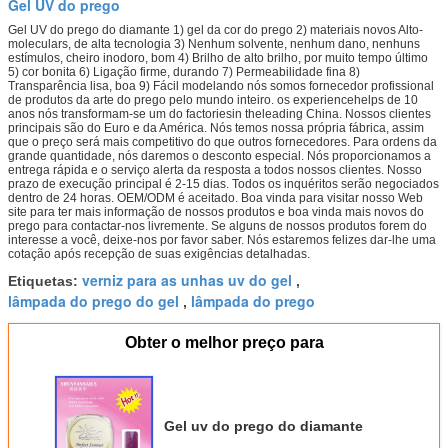
Gel UV do prego
Gel UV do prego do diamante 1) gel da cor do prego 2) materiais novos Alto-
moleculars, de alta tecnologia 3) Nenhum solvente, nenhum dano, nenhuns
estímulos, cheiro inodoro, bom 4) Brilho de alto brilho, por muito tempo último
5) cor bonita 6) Ligação firme, durando 7) Permeabilidade fina 8)
Transparência lisa, boa 9) Fácil modelando nós somos fornecedor profissional
de produtos da arte do prego pelo mundo inteiro. os experiencehelps de 10
anos nós transformam-se um do factoriesin theleading China. Nossos clientes
principais são do Euro e da América. Nós temos nossa própria fábrica, assim
que o preço será mais competitivo do que outros fornecedores. Para ordens da
grande quantidade, nós daremos o desconto especial. Nós proporcionamos a
entrega rápida e o serviço alerta da resposta a todos nossos clientes. Nosso
prazo de execução principal é 2-15 dias. Todos os inquéritos serão negociados
dentro de 24 horas. OEM/ODM é aceitado. Boa vinda para visitar nosso Web
site para ter mais informação de nossos produtos e boa vinda mais novos do
prego para contactar-nos livremente. Se alguns de nossos produtos forem do
interesse a você, deixe-nos por favor saber. Nós estaremos felizes dar-lhe uma
cotação após recepção de suas exigências detalhadas.
verniz para as unhas uv do gel
Etiquetas:
,
lâmpada do prego do gel
lâmpada do prego
,
Obter o melhor preço para
Gel uv do prego do diamante