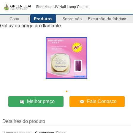
Shenzhen UV Nail Lamp Co.,Ltd.
Casa
Produtos
Sobre nós
Excursão da fábrica
>>
Gel uv do prego do diamante
Melhor preço
Fale Conosco
Detalhes do produto