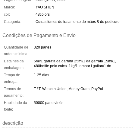
Lugar de origem:
Guangzhou, China.
Marca:
YAO SHUN
cor:
48colors
Categoria:
Outras fontes do tratamento de mãos & do pedicure
Condições de Pagamento e Envio
Quantidade de
320 partes
ordem mínima:
Detalhes da
5ml/1 garrafa da garrafa 25ml/1 da garrafa 15ml/1,
480bottle pela caixa. 1kg/1 tambor l gallon/1 do
embalagem:
Tempo de
1-25 dias
entrega:
Termos de
T / T, Western Union, Money Gram, PayPal
pagamento:
Habilidade da
50000 partes/mês
fonte:
descrição