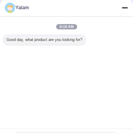
Contacto
Yalam
Durable Firm Bonding LED Nail Gel Lacquer Varnish
No Odor And Acid
8:18 AM
Contacto
Good day, what product are you looking for?
1 / 6
Cambie la lengua
s
Spanish
Inicio
|
Sobre nosotros
|
Éntrenos en contacto con
|
Mapa del Sitio
|
Política de
privacidad
Visión de escritorio
Copyright © 2012 - 2025 Shenzhen UV Nail Lamp Co.,Ltd..
All rights reserved. Developed by
ECER