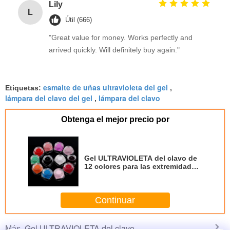
Lily
L
Útil (666)
"Great value for money. Works perfectly and
arrived quickly. Will definitely buy again."
esmalte de uñas ultravioleta del gel
Etiquetas:
,
lámpara del clavo del gel
lámpara del clavo
,
Obtenga el mejor precio por
Gel ULTRAVIOLETA del clavo de
12 colores para las extremidades
del arte del clavo
Continuar
Gel ULTRAVIOLETA del clavo
Más