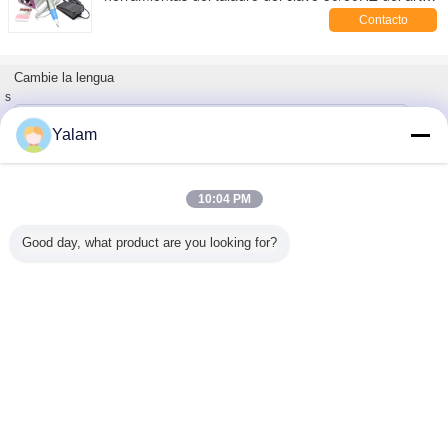
del clavo
Contacto
Cambie la lengua
s
Spanish
Yalam
10:04 PM
Inicio
|
Sobre nosotros
|
Éntrenos en contacto con
|
Mapa del Sitio
|
Política de
privacidad
Good day, what product are you looking for?
Visión de escritorio
Copyright © 2012 - 2025 Shenzhen UV Nail Lamp Co.,Ltd..
All rights reserved. Developed by
ECER