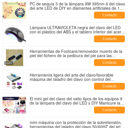
PC de sequía 3 de la lámpara 9W 395nm 6 del clavo
del arte LED de DIY en diamantes artificiales de 1
del clavo color del gel 12
Contacto
Lámpara ULTRAVIOLETA negra del clavo del LED
con el plástico del ABS y el tablero inferior del acero
inoxidable
Contacto
Herramientas de Footcare/removedor muerto de la
piel del fichero de la pedicura del pie para las
herramientas y el equipo del arte del clavo
Contacto
Herramienta ligera del arte del clavo/favorable
máquina del taladro del clavo con control del
microordenador adelante
Contacto
El mini gel del clavo del vatio 6pcs de los equipos 9
de la lámpara del clavo del LED y DIY Manicure las
herramientas del arte del clavo
Contacto
mini máquina con la protección de la sobretensión,
herramientas del taladro del clavo 50/60HZ del arte