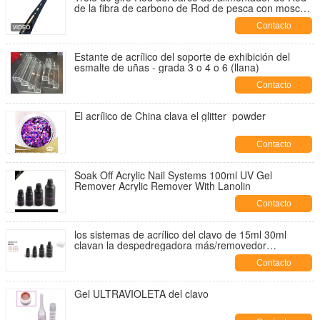
de la fibra de carbono de Rod de pesca con mosca
del 1.8M.2.1M.2.4M.2.7M.3.0M
Contacto
Estante de acrílico del soporte de exhibición del
esmalte de uñas - grada 3 o 4 o 6 (llana)
Contacto
El acrílico de China clava el glitter_powder
Contacto
Soak Off Acrylic Nail Systems 100ml UV Gel
Remover Acrylic Remover With Lanolin
Contacto
los sistemas de acrílico del clavo de 15ml 30ml
clavan la despedregadora más/removedor
ULTRAVIOLETA del gel
Contacto
Gel ULTRAVIOLETA del clavo