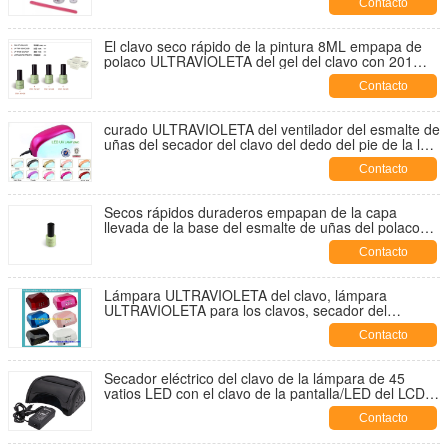
Contacto
El clavo seco rápido de la pintura 8ML empapa de
polaco ULTRAVIOLETA del gel del clavo con 201
colores
Contacto
curado ULTRAVIOLETA del ventilador del esmalte de
uñas del secador del clavo del dedo del pie de la luz
de la lámpara del gel del arco iris LED de 9W 110V
Contacto
Secos rápidos duraderos empapan de la capa
llevada de la base del esmalte de uñas del polaco
del gel
Contacto
Lámpara ULTRAVIOLETA del clavo, lámpara
ULTRAVIOLETA para los clavos, secador del
esmalte de uñas, luz UV
Contacto
Secador eléctrico del clavo de la lámpara de 45
vatios LED con el clavo de la pantalla/LED del LCD
que cura la lámpara
Contacto