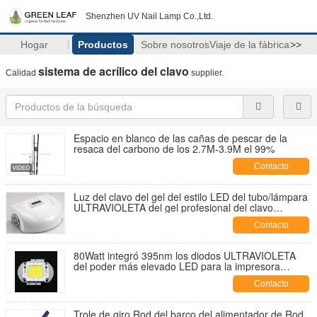
Shenzhen UV Nail Lamp Co.,Ltd.
Hogar
Productos
Sobre nosotros
Viaje de la fábrica
>>
sistema de acrílico del clavo
Calidad
supplier.
Espacio en blanco de las cañas de pescar de la
resaca del carbono de los 2.7M-3.9M el 99%
Contacto
Luz del clavo del gel del estilo LED del tubo/lámpara
ULTRAVIOLETA del gel profesional del clavo
respetuosa del medio ambiente
Contacto
80Watt integró 395nm los diodos ULTRAVIOLETA
del poder más elevado LED para la impresora
ULTRAVIOLETA
Contacto
Trole de giro Rod del barco del alimentador de Rod