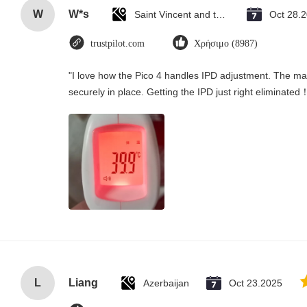
W
W*s
Saint Vincent and the Grenadines
Oct 28.
trustpilot.com
Χρήσιμο (8987)
"I love how the Pico 4 handles IPD adjustment. The manu
securely in place. Getting the IPD just right eliminated
L
Liang
Azerbaijan
Oct 23.2025