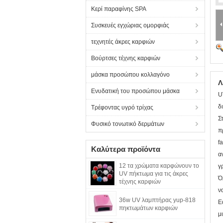
Κερί παραφίνης SPA
Συσκευές εγχώριας ομορφιάς
τεχνητές άκρες καρφιών
Βούρτσες τέχνης καρφιών
μάσκα προσώπου κολλαγόνο
Λ
Ενυδατική του προσώπου μάσκα
U
δ
Τρέφοντας υγρό τρίχας
Σ
Φυσικό τονωτικό δερμάτων
π
f
Καλύτερα προϊόντα
α
12 τα χρώματα καρφώνουν το
γ
UV πήκτωμα για τις άκρες
Ό
τέχνης καρφιών
ν
36w UV λαμπτήρας yup-818
Ε
πηκτωμάτων καρφιών
μ