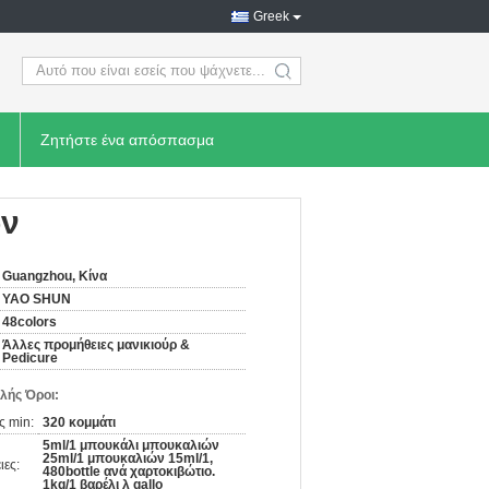
Greek
search
Ζητήστε ένα απόσπασμα
ών
Guangzhou, Κίνα
YAO SHUN
48colors
Άλλες προμήθειες μανικιούρ &
Pedicure
λής Όροι:
ς min:
320 κομμάτι
5ml/1 μπουκάλι μπουκαλιών
25ml/1 μπουκαλιών 15ml/1,
ιες:
480bottle ανά χαρτοκιβώτιο.
1kg/1 βαρέλι λ gallo