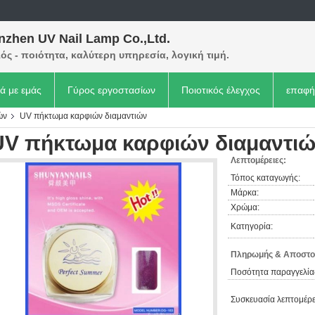
nzhen UV Nail Lamp Co.,Ltd.
ός - ποιότητα, καλύτερη υπηρεσία, λογική τιμή.
κά με εμάς
Γύρος εργοστασίων
Ποιοτικός έλεγχος
επαφή
ών
UV πήκτωμα καρφιών διαμαντιών
UV πήκτωμα καρφιών διαμαντι
Λεπτομέρειες:
Τόπος καταγωγής:
Μάρκα:
Χρώμα:
Κατηγορία:
Πληρωμής & Αποστο
Ποσότητα παραγγελία
Συσκευασία λεπτομέρε