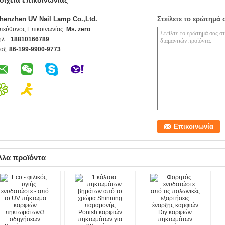
οιχεία επικοινωνίας
henzhen UV Nail Lamp Co.,Ltd.
Στείλετε το ερώτημά 
πεύθυνος Επικοινωνίας:
Ms. zero
ηλ.::
18810166789
αξ:
86-199-9900-9773
λλα προϊόντα