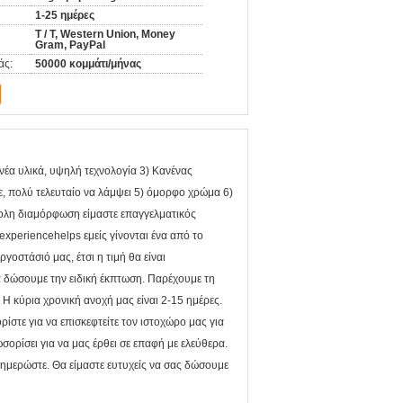
1-25 ημέρες
T / T, Western Union, Money
Gram, PayPal
άς:
50000 κομμάτι/μήνας
έα υλικά, υψηλή τεχνολογία 3) Κανένας
ε, πολύ τελευταίο να λάμψει 5) όμορφο χρώμα 6)
κολη διαμόρφωση είμαστε επαγγελματικός
xperiencehelps εμείς γίνονται ένα από το
ργοστάσιό μας, έτσι η τιμή θα είναι
α δώσουμε την ειδική έκπτωση. Παρέχουμε τη
 κύρια χρονική ανοχή μας είναι 2-15 ημέρες.
ίστε για να επισκεφτείτε τον ιστοχώρο μας για
ορίσει για να μας έρθει σε επαφή με ελεύθερα.
ημερώστε. Θα είμαστε ευτυχείς να σας δώσουμε