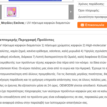
Χρόνος παράδοσης:
Όροι πληρωμής:
Δυνατότητα προσφορ
Μεγάλες Εικόνας :
UV πήκτωμα καρφιών διαμαντιών
Επικοινωνία
επτομερής Περιγραφή Προϊόντος
V πήκτωμα καρφιών διαμαντιών 1) πήκτωμα χρώματος καρφιών 2) High-molecular ν
ιαλύτης, καμία ζημιά, κανένα ερέθισμα, odorless, καλή μυρωδιά 4) Υψηλός σχολιάστ
ταθερή σύνδεση, διάρκεια 7) Λεπτή διαπερατότητα 8) Ομαλή, καλή διαφάνεια 9) Εύ
ρομηθευτής των προϊόντων τέχνης καρφιών όλα πέρα από τον κόσμο. τα δέκα ετών e
actoriesin Κίνα. Οι κύριοι πελάτες μας είναι από το ευρώ και την Αμερική. Έχουμε το ε
νταγωνιστικότερη από άλλους προμηθευτές. Για τις διαταγές μεγάλης ποσότητας, θ
ρήγορη παράδοση και τη γρήγορη υπηρεσία απάντησης τους σε όλους πελάτες μας. Η
λες οι έρευνες θα εξεταστούν μέσα σε 24 ώρες. OEM/ODM γίνεται αποδεκτό. Καλωσορ
α έχει περισσότερες πληροφορίες των νεώτερων προϊόντων καρφιών μας και να καλωσ
άν οποιαδήποτε από τα προϊόντα μας είναι ενδιαφέροντος σε σας, παρακαλώ μας εν
ια αναφορά επάνω στην παραλαβή των λεπτομερών απαιτήσεών σας.