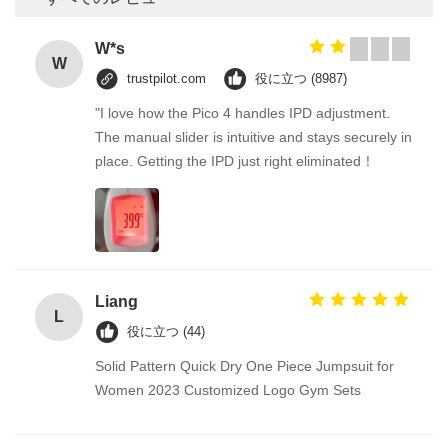
W*s
W
trustpilot.com
役に立つ (8987)
"I love how the Pico 4 handles IPD adjustment.
The manual slider is intuitive and stays securely in
place. Getting the IPD just right eliminated！
Liang
L
役に立つ (44)
Solid Pattern Quick Dry One Piece Jumpsuit for
Women 2023 Customized Logo Gym Sets