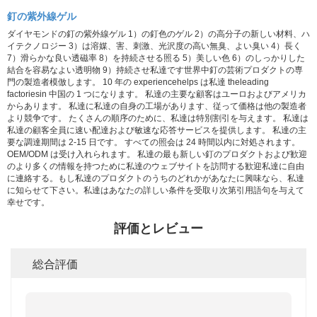
釘の紫外線ゲル
ダイヤモンドの釘の紫外線ゲル 1）の釘色のゲル 2）の高分子の新しい材料、ハ
イテクノロジー 3）は溶媒、害、刺激、光沢度の高い無臭、よい臭い 4）長く
7）滑らかな良い透磁率 8）を持続させる照る 5）美しい色 6）のしっかりした
結合を容易なよい透明物 9）持続させ私達です世界中釘の芸術プロダクトの専
門の製造者模倣します。 10 年の experiencehelps は私達 theleading
factoriesin 中国の 1 つになります。 私達の主要な顧客はユーロおよびアメリカ
からあります。 私達に私達の自身の工場があります、従って価格は他の製造者
より競争です。 たくさんの順序のために、私達は特別割引を与えます。 私達は
私達の顧客全員に速い配達および敏速な応答サービスを提供します。 私達の主
要な調達期間は 2-15 日です。 すべての照会は 24 時間以内に対処されます。
OEM/ODM は受け入れられます。 私達の最も新しい釘のプロダクトおよび歓迎
のより多くの情報を持つために私達のウェブサイトを訪問する歓迎私達に自由
に連絡する。もし私達のプロダクトのうちのどれかがあなたに興味なら、私達
に知らせて下さい。私達はあなたの詳しい条件を受取り次第引用語句を与えて
幸せです。
評価とレビュー
総合評価