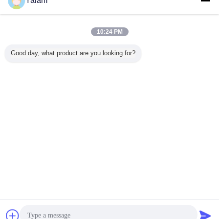
Yalam
10:24 PM
気釘の芸
Eco - friendly
1 Step Gel Sock
Portable Soak Off
釘の芸術
Good day, what product are you looking for?
ゲル
Healthy Soak - off
Off Gel Nail
LED Nail Gel Nail
ための 1
UV Gel / 3 Steps
Ponish Stay
Polish Diy Nail
の紫外
LED Nail Gel For
Shinning Color
Start Kits Easy To
Hand And Toe
For 30 Days 600
Remove
Colors For Choice
言語を変えて下さい
Japanese
ホーム
|
私達について
|
私達に連絡しなさい
|
地図
|
プライバシーポリシー
デスクトップの眺め
Copyright © 2012 - 2026 Shenzhen UV Nail Lamp Co.,Ltd..
All rights reserved. Developed by
ECER
見積依頼