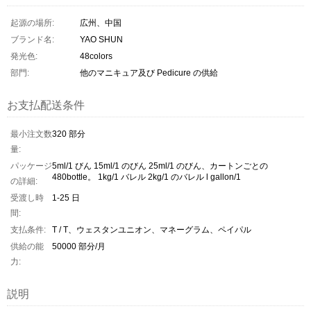
起源の場所:
広州、中国
ブランド名:
YAO SHUN
発光色:
48colors
部門:
他のマニキュア及び Pedicure の供給
お支払配送条件
最小注文数
320 部分
量:
パッケージ
5ml/1 びん 15ml/1 のびん 25ml/1 のびん、カートンごとの
480bottle。 1kg/1 バレル 2kg/1 のバレル l gallon/1
の詳細:
受渡し時
1-25 日
間:
支払条件:
T / T、ウェスタンユニオン、マネーグラム、ペイパル
供給の能
50000 部分/月
力:
説明