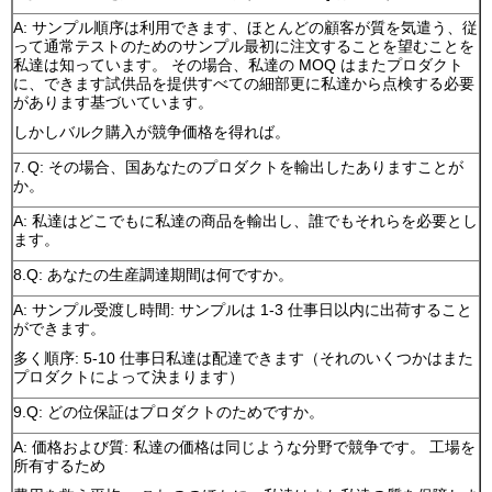
A: サンプル順序は利用できます、ほとんどの顧客が質を気遣う、従
って通常テストのためのサンプル最初に注文することを望むことを
私達は知っています。 その場合、私達の MOQ はまたプロダクト
に、できます試供品を提供すべての細部更に私達から点検する必要
があります基づいています。
しかしバルク購入が競争価格を得れば。
Q: その場合、国あなたのプロダクトを輸出したありますことが
7.
か。
A: 私達はどこでもに私達の商品を輸出し、誰でもそれらを必要とし
ます。
8.Q: あなたの生産調達期間は何ですか。
A: サンプル受渡し時間: サンプルは 1-3 仕事日以内に出荷すること
ができます。
多く順序: 5-10 仕事日私達は配達できます（それのいくつかはまた
プロダクトによって決まります）
9.Q: どの位保証はプロダクトのためですか。
A: 価格および質: 私達の価格は同じような分野で競争です。 工場を
所有するため