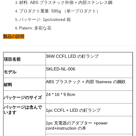
材料: ABS プラスチック外側 + 内部ステンレス鋼
3.
プロダクト重量: 585g （単一プロダクト）
4.
パッケージ: 1pc/colored 箱
5.
Patern: 多彩な花
6.
製品の説明
36W CCFL LED の釘ランプ
項目名前
SKLED-NL-006
モデル
ABS プラスチック + 内部 Stainess の鋼鉄
材料
24 * 16 * 9.8cm
パッケージのサイズ
パッケージは含んで
1pc CCFL + LED の釘ランプ
います
1pc 充電器のアダプター +power
cord+instruction の本