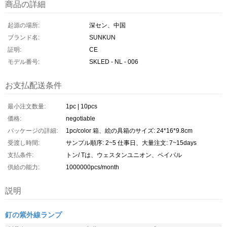
商品の詳細
起源の場所:
深セン、中国
ブランド名:
SUNKUN
証明:
CE
モデル番号:
SKLED - NL - 006
お支払配送条件
最小注文数量:
1pc | 10pcs
価格:
negotiable
パッケージの詳細:
1pc/color 箱、絵の具箱のサイズ: 24*16*9.8cm
受渡し時間:
サンプル順序: 2~5 仕事日、大量注文: 7~15days
支払条件:
トン/ Tは、ウェスタンユニオン、ペイパル
供給の能力:
1000000pcs/month
説明
釘の紫外線ランプ