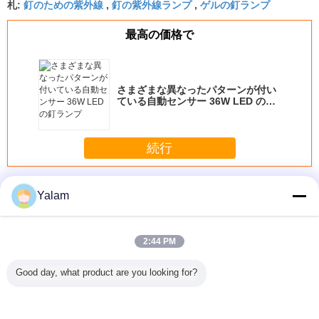
釘のための紫外線
釘の紫外線ランプ
ゲルの釘ランプ
札:
,
,
最高の価格で
さまざまな異なったパターンが付い
ている自動センサー 36W LED の釘
ランプ
続行
釘の紫外線ランプ
多く
Yalam
2:44 PM
8W LED
120 秒 4 を使用し
2.7M-3.9M 99%カ
1.8M.2.1M.2.4M.2.7M.3.0M
36w スキ
Good day, what product are you looking for?
ランプ
てタイマー 36 w
ーボン磯釣りの棒
の回転のフライ フ
プロダク
ジェル ネイル UV
のブランク
ィッシングの棒カ
外線ランプ
ランプ ※ 9 w の電
ーボン繊維の棒の
81
球をオン/オフ ス
送り装置のボート