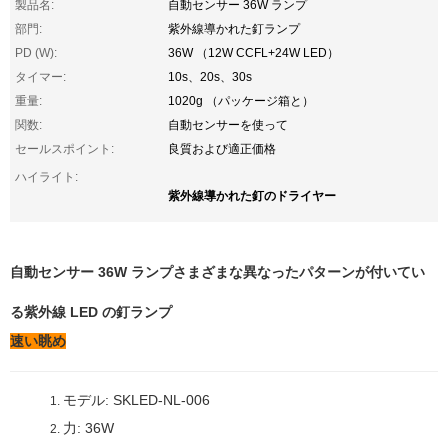
製品名:
自動センサー 36W ランプ
部門:
紫外線導かれた釘ランプ
PD (W):
36W （12W CCFL+24W LED）
タイマー:
10s、20s、30s
重量:
1020g （パッケージ箱と）
関数:
自動センサーを使って
セールスポイント:
良質および適正価格
ハイライト:
紫外線導かれた釘のドライヤー
自動センサー 36W ランプさまざまな異なったパターンが付いてい
る紫外線 LED の釘ランプ
速い眺め
モデル: SKLED-NL-006
1.
力: 36W
2.