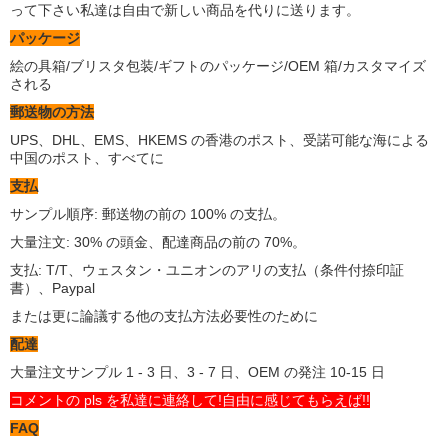
って下さい私達は自由で新しい商品を代りに送ります。
パッケージ
絵の具箱/ブリスタ包装/ギフトのパッケージ/OEM 箱/カスタマイズ
される
郵送物の方法
UPS、DHL、EMS、HKEMS の香港のポスト、受諾可能な海による
中国のポスト、すべてに
支払
サンプル順序: 郵送物の前の 100% の支払。
大量注文: 30% の頭金、配達商品の前の 70%。
支払: T/T、ウェスタン・ユニオンのアリの支払（条件付捺印証
書）、Paypal
または更に論議する他の支払方法必要性のために
配達
大量注文サンプル 1 - 3 日、3 - 7 日、OEM の発注 10-15 日
コメントの pls を私達に連絡して!自由に感じてもらえば!!
FAQ