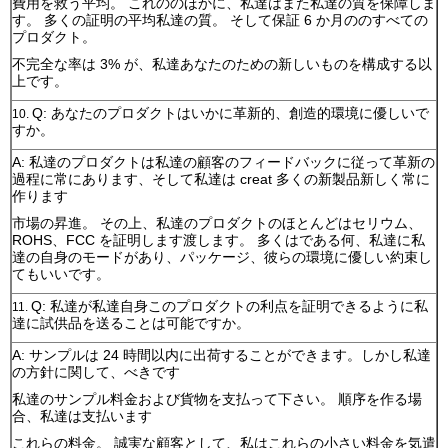
費用を救う平均。 これののほかに、私達はまた私達の質を保障しま
す。 多くの証明の平均私達の質。 そして保証 6 か月ののすべての
プロダクト。
不完全な率は 3% が、私達あなたのための新しいものを構成する以
上です。
Q: あなたのプロダクトはいかに革新的、創造的環境に優しいで
10.
すか。
A: 私達のプロダクトは私達の顧客のフィードバックに従って革新の
過程に常にあります、そして私達は creat 多くの新製品新しく常に
作ります
市場の昇進。 その上、私達のプロダクトのほとんどはセリウム、
ROHS、FCC を証明します渡します。 多くはである何、私達に私
達の自身のモードがあり、パッケージ、彼らの環境に優しい約束し
てもいいです。
Q: 私達が私達自身このプロダクトの利点を証明できるように私
11.
達に試供品を送ることは可能ですか。
A: サンプルは 24 時間以内に出荷することができます。しかし私達
の方針に関して、べきです
私達のサンプル料金および貨物を支払って下さい。 順序を作る場
合、私達は支払います
これらの料金。 誠実な顧客として、私はこれらの小さい料金を気遣