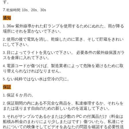
す。
7.
乾燥時間: 10s、20s、30s
通知
36w 紫外線導かれた釘ランプを使用するためにぬれた、雨が降る
1.
場所にそれを置かないで下さい。
使用の後で電気を消し、乾燥したのに置き、そして貯蔵をきれい
2.
にして下さい。
目によってライトを見ないで下さい。 必要条件の紫外線保護ガラ
3.
スを倉庫に入れて下さい。
電源コードが傷つけば、製造業者によって危険を避けるために取
4.
り替えられなければなりません。
ない純粋ではない水は空冷の穴に。
5.
保証
保証 6 か月の。
1.
保証期間の内にある不完全な商品を、私達修理するか、それらを
2.
または送ります自由のための新しいものを送返して下さい。
それがサンプルであるかまたは少数の PC の付属品だけ（料金は
3.
船積み料金のまわりにより少しまたはです）傷ついたら、私達にそ
れについての映像そしてビデオをあなたの問題を確認する必要性送