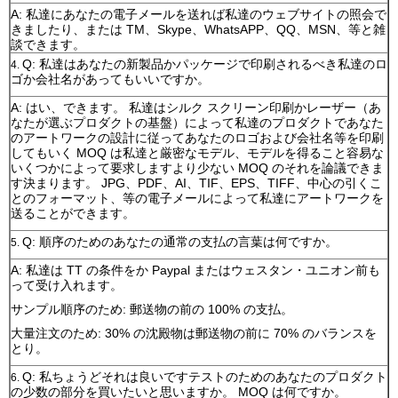
A: 私達にあなたの電子メールを送れば私達のウェブサイトの照会で
きましたり、または TM、Skype、WhatsAPP、QQ、MSN、等と雑
談できます。
Q: 私達はあなたの新製品かパッケージで印刷されるべき私達のロ
4.
ゴか会社名があってもいいですか。
A: はい、できます。 私達はシルク スクリーン印刷かレーザー（あ
なたが選ぶプロダクトの基盤）によって私達のプロダクトであなた
のアートワークの設計に従ってあなたのロゴおよび会社名等を印刷
してもいく MOQ は私達と厳密なモデル、モデルを得ること容易な
いくつかによって要求しますより少ない MOQ のそれを論議できま
す決まります。 JPG、PDF、AI、TIF、EPS、TIFF、中心の引くこ
とのフォーマット、等の電子メールによって私達にアートワークを
送ることができます。
Q: 順序のためのあなたの通常の支払の言葉は何ですか。
5.
A: 私達は TT の条件をか Paypal またはウェスタン・ユニオン前も
って受け入れます。
サンプル順序のため: 郵送物の前の 100% の支払。
大量注文のため: 30% の沈殿物は郵送物の前に 70% のバランスを
とり。
Q: 私ちょうどそれは良いですテストのためのあなたのプロダクト
6.
の少数の部分を買いたいと思いますか。 MOQ は何ですか。