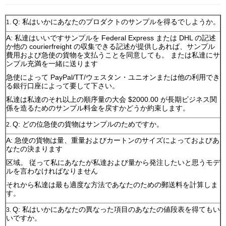
Q: 私はいかにあなたのプロダクトのサンプルを得るでしようか。
1.
A: 私達はいいですサンプルを Federal Express または DHL の記述
か他の courierfreight の収集できる記述が提供しあれば、サンプル
費用および急使の貨物を支払うことを同意しても。 または私達にサ
ンプル充満を一緒に送ります
急使によって PayPal/TT/ウェスタン・ユニオンまたは他の利用でき
る銀行口座によって要して下さい。
私達は私達のそれ以上の順序量の大会 $2000.00 が長期ビジネス関
係を造るためのサンプル料金を戻すかどうか約束します。
Q: どの位急使の貨物はサンプルのためですか。
2.
A: 急使の貨物は量、重量およびカートンのサイズによっておよびあ
なたの決まります
区域。 従って私にあなたが私達および量から発注したいと思うモデ
ルを言わなければなりません
それから私達は最も適度な方法であなたのための郵送料を計算しま
す。
Q: 私はいかにあなたの異なった項目のあなたの値段表を得てもい
3.
いですか。