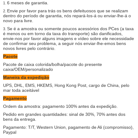
6 meses de garantia.
1.
Envie por favor para trás os bens defeituosos que se realizam
2.
dentro do período de garantia, nós repará-los-á ou enviar-lhe-á o
novo para livre.
Se é a amostra ou somente poucos acessórios dos PCes (a taxa
3.
é menos ou em torno da taxa do transporte) são danificados,
envie-nos por favor alguns imagens e vídeo sobre ele necessidade
de confirmar seu problema, a seguir nós enviar-lhe-emos bens
novos livres pelo contrário.
Pacote
Pacote de caixa colorida/bolha/pacote do presente
caixa/OEM/personalizado
Maneira da expedição
UPS, DHL, EMS, HKEMS, Hong Kong Post, cargo de China, pelo
mar toda aceitável
Pagamento
Ordem da amostra: pagamento 100% antes da expedição.
Pedido em grandes quantidades: sinal de 30%, 70% antes dos
bens da entrega.
Pagamento: T/T, Western Union, pagamento de Ali (compromisso),
Paypal