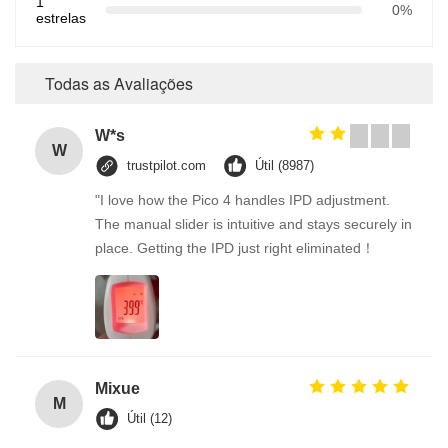
1
0%
estrelas
Todas as Avaliações
W*s
W
trustpilot.com
Útil (8987)
"I love how the Pico 4 handles IPD adjustment.
The manual slider is intuitive and stays securely in
place. Getting the IPD just right eliminated！
Mixue
M
Útil (12)