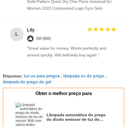
Solid Pattern Quick Dry One Piece Jumpsuit for
Women 2023 Customized Logo Gym Sets
Lily
L
Útil (666)
"Great value for money. Works perfectly and
arrived quickly. Will definitely buy again."
luz uv para pregos
lâmpada uv do prego
Etiquetas:
,
,
lâmpada do prego do gel
Obter o melhor preço para
Lâmpada automática do prego
do diodo emissor de luz do
sensor 36W com vários testes