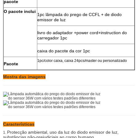
pacote
O pacote inclui
1pc lâmpada do prego de CCFL + de diodo
emissor de luz
livro do adaptador +power cord+instruction do
carregador 1pc
caixa do pacote da cor 1pc
1pc/color caixa, caixa 24pcs/master ou personalizado
Pacote
Mostra das imagens
Características
Protecção ambiental, uso da luz do diodo emissor de luz,
1.
substâncias não-prejudiciais ao corpo humano.