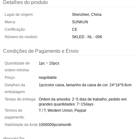
Detalhes do produto
Lugar de origem:
Shenzhen, China.
Marca:
SUNKUN
Certificação:
CE
Número do modelo:
SKLED - NL - 006
Condições de Pagamento e Envio
Quantidade de
1pc ~ 10pcs
ordem mínima:
Preço:
negotiable
Detalhes da
1pc/color caixa, tamanho da caixa de cor: 24*16*9.8cm
embalagem:
Tempo de entrega:
Ordem da amostra: 2~5 dias de trabalho, pedido em
grandes quantidades: 7~15days
Termos de
T / T, Western Union, Paypal
pagamento:
Habilidade da fonte:
1000000pcs/month
descrição