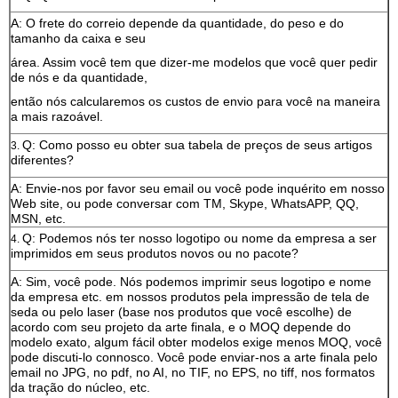
A: O frete do correio depende da quantidade, do peso e do
tamanho da caixa e seu
área. Assim você tem que dizer-me modelos que você quer pedir
de nós e da quantidade,
então nós calcularemos os custos de envio para você na maneira
a mais razoável.
Q: Como posso eu obter sua tabela de preços de seus artigos
3.
diferentes?
A: Envie-nos por favor seu email ou você pode inquérito em nosso
Web site, ou pode conversar com TM, Skype, WhatsAPP, QQ,
MSN, etc.
Q: Podemos nós ter nosso logotipo ou nome da empresa a ser
4.
imprimidos em seus produtos novos ou no pacote?
A: Sim, você pode. Nós podemos imprimir seus logotipo e nome
da empresa etc. em nossos produtos pela impressão de tela de
seda ou pelo laser (base nos produtos que você escolhe) de
acordo com seu projeto da arte finala, e o MOQ depende do
modelo exato, algum fácil obter modelos exige menos MOQ, você
pode discuti-lo connosco. Você pode enviar-nos a arte finala pelo
email no JPG, no pdf, no AI, no TIF, no EPS, no tiff, nos formatos
da tração do núcleo, etc.