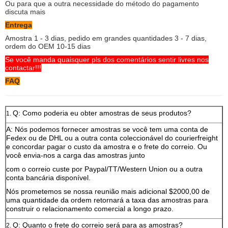
Ou para que a outra necessidade do método do pagamento
discuta mais
Entrega
Amostra 1 - 3 dias, pedido em grandes quantidades 3 - 7 dias,
ordem do OEM 10-15 dias
Se você manda quaisquer pls dos comentários sentir livres nos
contactar!!!
FAQ
Q: Como poderia eu obter amostras de seus produtos?
1.
A: Nós podemos fornecer amostras se você tem uma conta de
Fedex ou de DHL ou a outra conta coleccionável do courierfreight
e concordar pagar o custo da amostra e o frete do correio. Ou
você envia-nos a carga das amostras junto
com o correio custe por Paypal/TT/Western Union ou a outra
conta bancária disponível.
Nós prometemos se nossa reunião mais adicional $2000,00 de
uma quantidade da ordem retornará a taxa das amostras para
construir o relacionamento comercial a longo prazo.
Q: Quanto o frete do correio será para as amostras?
2.