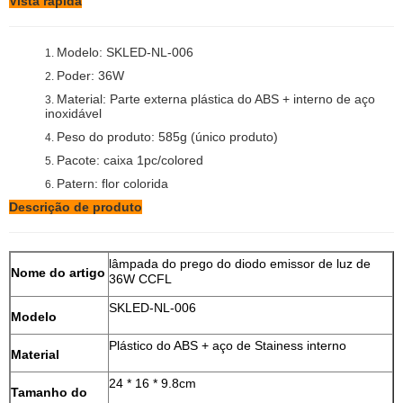
Vista rápida
Modelo: SKLED-NL-006
1.
Poder: 36W
2.
Material: Parte externa plástica do ABS + interno de aço
3.
inoxidável
Peso do produto: 585g (único produto)
4.
Pacote: caixa 1pc/colored
5.
Patern: flor colorida
6.
Descrição de produto
lâmpada do prego do diodo emissor de luz de
Nome do artigo
36W CCFL
SKLED-NL-006
Modelo
Plástico do ABS + aço de Stainess interno
Material
24 * 16 * 9.8cm
Tamanho do