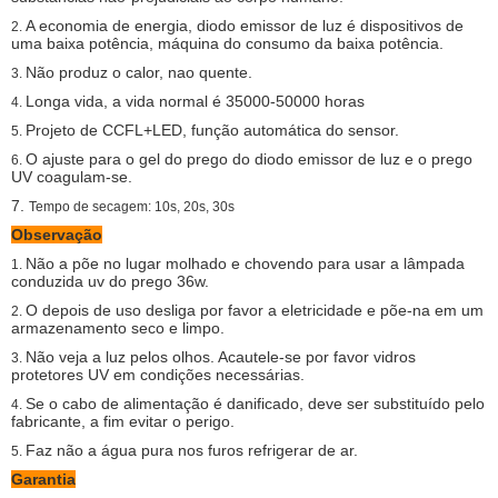
A economia de energia, diodo emissor de luz é dispositivos de
2.
uma baixa potência, máquina do consumo da baixa potência.
Não produz o calor, nao quente.
3.
Longa vida, a vida normal é 35000-50000 horas
4.
Projeto de CCFL+LED, função automática do sensor.
5.
O ajuste para o gel do prego do diodo emissor de luz e o prego
6.
UV coagulam-se.
7.
Tempo de secagem: 10s, 20s, 30s
Observação
Não a põe no lugar molhado e chovendo para usar a lâmpada
1.
conduzida uv do prego 36w.
O depois de uso desliga por favor a eletricidade e põe-na em um
2.
armazenamento seco e limpo.
Não veja a luz pelos olhos. Acautele-se por favor vidros
3.
protetores UV em condições necessárias.
Se o cabo de alimentação é danificado, deve ser substituído pelo
4.
fabricante, a fim evitar o perigo.
Faz não a água pura nos furos refrigerar de ar.
5.
Garantia