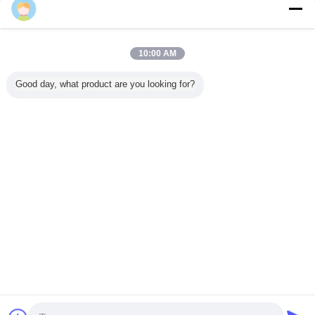
Contact
Manual Pedicure File Nail Art Cleaning Brushes In
Pink , White , Black , Rose Red
10:00 AM
Contact
Good day, what product are you looking for?
1 / 4
Changez la langue
s
French
Accueil
|
Au sujet de nous
|
Contactez-nous
|
Plan du site
|
Politique de
confidentialité
Vue de bureau
Copyright © 2012 - 2025 Shenzhen UV Nail Lamp Co.,Ltd..
All rights reserved. Developed by
ECER