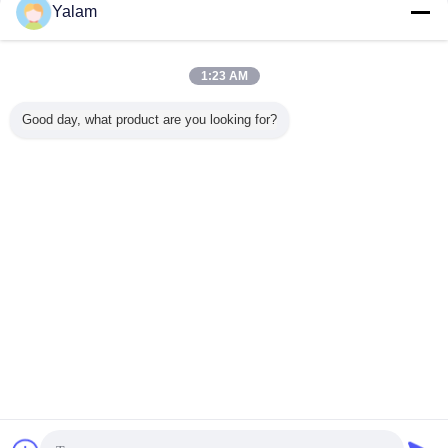
Contact
Yalam
Anti- machine de blanchiment faciale de
Mesotherapy de refoulement, Mesotherapy pour des
vergetures
1:23 AM
Contact
Good day, what product are you looking for?
1 / 12
Changez la langue
s
French
Accueil
|
Au sujet de nous
|
Contactez-nous
|
Plan du site
|
Politique de
confidentialité
Vue de bureau
Copyright © 2012 - 2025 Shenzhen UV Nail Lamp Co.,Ltd..
All rights reserved. Developed by
ECER