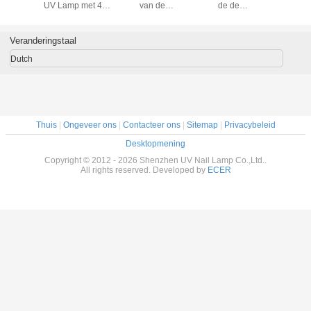
UV Lamp met 4 *
van de
de de
de huid
9W bollen met
Koolstofbranding
Koolstofvezel van
uvlamp y
aan / uit
de Vlieghengel
schakelaar voor
van de de
Veranderingstaal
nagels
Staafvoeder Staaf
van de
Dutch
Boothengels
Thuis
|
Ongeveer ons
|
Contacteer ons
|
Sitemap
|
Privacybeleid
Desktopmening
Copyright © 2012 - 2026 Shenzhen UV Nail Lamp Co.,Ltd..
All rights reserved. Developed by
ECER