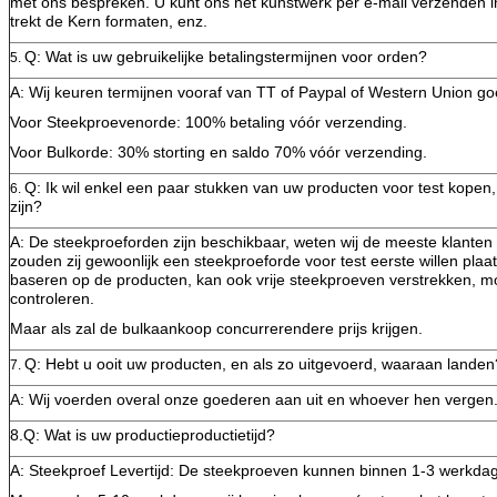
met ons bespreken. U kunt ons het kunstwerk per e-mail verzenden in
trekt de Kern formaten, enz.
Q: Wat is uw gebruikelijke betalingstermijnen voor orden?
5.
A: Wij keuren termijnen vooraf van TT of Paypal of Western Union go
Voor Steekproevenorde: 100% betaling vóór verzending.
Voor Bulkorde: 30% storting en saldo 70% vóór verzending.
Q: Ik wil enkel een paar stukken van uw producten voor test kope
6.
zijn?
A: De steekproeforden zijn beschikbaar, weten wij de meeste klanten 
zouden zij gewoonlijk een steekproeforde voor test eerste willen pla
baseren op de producten, kan ook vrije steekproeven verstrekken, mo
controleren.
Maar als zal de bulkaankoop concurrerendere prijs krijgen.
Q: Hebt u ooit uw producten, en als zo uitgevoerd, waaraan landen
7.
A: Wij voerden overal onze goederen aan uit en whoever hen vergen
8.Q: Wat is uw productieproductietijd?
A: Steekproef Levertijd: De steekproeven kunnen binnen 1-3 werkda