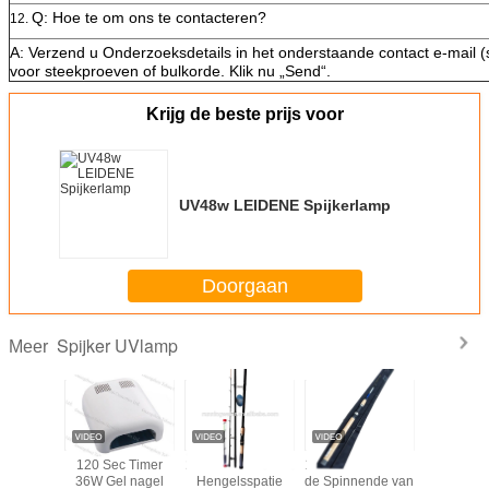
Q: Hoe te om ons te contacteren?
12.
A: Verzend u Onderzoeksdetails in het onderstaande contact e-mail
voor steekproeven of bulkorde. Klik nu „Send“.
Krijg de beste prijs voor
UV48w LEIDENE Spijkerlamp
Doorgaan
Spijker UVlamp
Meer
LEIDENE
120 Sec Timer
2.7M3.9M 99% de
1.8M.2.1M.2.4M.2.7M.3.0M
36w van 
erlamp
36W Gel nagel
Hengelsspatie
de Spinnende van
productspi