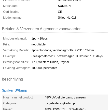
Plaats van herkomst:
Shenzhen, China
Merknaam:
SUNKUN
Certificering:
CE
Modelnummer:
Skled-NL-018
Betalen & Verzenden Algemene voorwaarden
Min. bestelaantal:
1pc ~ 10pcs
Prijs:
negotiable
Verpakking Details:
1pc/color doos, verfdoosgrootte: 29*11.5*24cm
Levertijd:
Steekproeforde: 2~5 werkdagen, Bulkorde: 7~15days
Betalingscondities:
T / T, Western Union, Paypal
Levering vermogen:
1000000pcs/month
beschrijving
Spijker UVlamp
Naam van het product:
48W UVgel die Lamp genezen
Categorie:
uv geleide spijkerlamp
Power:
48W (12W CCFL+36W-leiden)