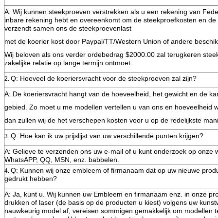
A: Wij kunnen steekproeven verstrekken als u een rekening van Fedex
inbare rekening hebt en overeenkomt om de steekproefkosten en de k
verzendt samen ons de steekproevenlast
met de koerier kost door Paypal/TT/Western Union of andere beschi
Wij beloven als ons verder ordebedrag $2000.00 zal terugkeren stee
zakelijke relatie op lange termijn ontmoet.
Q: Hoeveel de koeriersvracht voor de steekproeven zal zijn?
2.
A: De koeriersvracht hangt van de hoeveelheid, het gewicht en de ka
gebied. Zo moet u me modellen vertellen u van ons en hoeveelheid wi
dan zullen wij de het verschepen kosten voor u op de redelijkste man
Q: Hoe kan ik uw prijslijst van uw verschillende punten krijgen?
3.
A: Gelieve te verzenden ons uw e-mail of u kunt onderzoek op onze 
WhatsAPP, QQ, MSN, enz. babbelen.
Q: Kunnen wij onze embleem of firmanaam dat op uw nieuwe prod
4.
gedrukt hebben?
A: Ja, kunt u. Wij kunnen uw Embleem en firmanaam enz. in onze pro
drukken of laser (de basis op de producten u kiest) volgens uw kun
nauwkeurig model af, vereisen sommigen gemakkelijk om modellen te