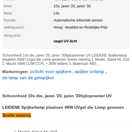
timer:
10s, jaren '20, jaren '30
kleur:
Lila
Functie:
Automatische infrarode sensor
selling point:
Hoog - kwaliteit en Redelijke Prijs
Hoog licht:
nagel UV-licht
Schoonheid 10s die, jaren '20, jaren '30tijdopnemer UV LEIDENE Spijkerlamp
plaatsen 48W UVgel die Lamp genezen Snelle mening 1. Model: Skled-NL-018
2. Macht: 48W (12W CCFL + 36W leiden) 3. Materiaal: ABS ...
uvlicht voor spijkers
spijker uvlamp
Markeringen:
,
,
de lamp van de gelspijker
Schoonheid 10s die, jaren '20, jaren '30tijdopnemer UV
LEIDENE Spijkerlamp plaatsen 48W UVgel die Lamp genezen
Snelle mening