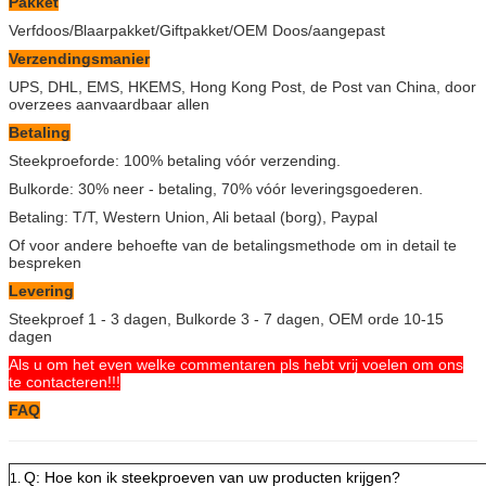
Pakket
Verfdoos/Blaarpakket/Giftpakket/OEM Doos/aangepast
Verzendingsmanier
UPS, DHL, EMS, HKEMS, Hong Kong Post, de Post van China, door
overzees aanvaardbaar allen
Betaling
Steekproeforde: 100% betaling vóór verzending.
Bulkorde: 30% neer - betaling, 70% vóór leveringsgoederen.
Betaling: T/T, Western Union, Ali betaal (borg), Paypal
Of voor andere behoefte van de betalingsmethode om in detail te
bespreken
Levering
Steekproef 1 - 3 dagen, Bulkorde 3 - 7 dagen, OEM orde 10-15
dagen
Als u om het even welke commentaren pls hebt vrij voelen om ons
te contacteren!!!
FAQ
Q: Hoe kon ik steekproeven van uw producten krijgen?
1.