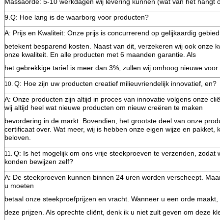
Massaorde: 5-10 werkdagen wij levering kunnen (wat van het hangt 
9.Q: Hoe lang is de waarborg voor producten?
A: Prijs en Kwaliteit: Onze prijs is concurrerend op gelijkaardig gebied
betekent besparend kosten. Naast van dit, verzekeren wij ook onze kwal
onze kwaliteit. En alle producten met 6 maanden garantie. Als
het gebrekkige tarief is meer dan 3%, zullen wij omhoog nieuwe voo
Q: Hoe zijn uw producten creatief milieuvriendelijk innovatief, en?
10.
A: Onze producten zijn altijd in proces van innovatie volgens onze cl
wij altijd heel wat nieuwe producten om nieuw creëren te maken
bevordering in de markt. Bovendien, het grootste deel van onze pr
certificaat over. Wat meer, wij is hebben onze eigen wijze en pakket, 
beloven.
Q: Is het mogelijk om ons vrije steekproeven te verzenden, zodat w
11.
konden bewijzen zelf?
A: De steekproeven kunnen binnen 24 uren worden verscheept. Maar 
u moeten
betaal onze steekproefprijzen en vracht. Wanneer u een orde maakt, z
deze prijzen. Als oprechte cliënt, denk ik u niet zult geven om deze kle