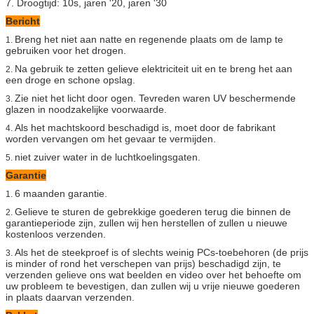
7. Droogtijd: 10s, jaren '20, jaren '30
Bericht
Breng het niet aan natte en regenende plaats om de lamp te
1.
gebruiken voor het drogen.
Na gebruik te zetten gelieve elektriciteit uit en te breng het aan
2.
een droge en schone opslag.
Zie niet het licht door ogen. Tevreden waren UV beschermende
3.
glazen in noodzakelijke voorwaarde.
Als het machtskoord beschadigd is, moet door de fabrikant
4.
worden vervangen om het gevaar te vermijden.
niet zuiver water in de luchtkoelingsgaten.
5.
Garantie
6 maanden garantie.
1.
Gelieve te sturen de gebrekkige goederen terug die binnen de
2.
garantieperiode zijn, zullen wij hen herstellen of zullen u nieuwe
kostenloos verzenden.
Als het de steekproef is of slechts weinig PCs-toebehoren (de prijs
3.
is minder of rond het verschepen van prijs) beschadigd zijn, te
verzenden gelieve ons wat beelden en video over het behoefte om
uw probleem te bevestigen, dan zullen wij u vrije nieuwe goederen
in plaats daarvan verzenden.