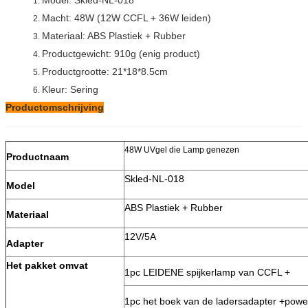
Model: Skled-NL-018
1.
Macht: 48W (12W CCFL + 36W leiden)
2.
Materiaal: ABS Plastiek + Rubber
3.
Productgewicht: 910g (enig product)
4.
Productgrootte: 21*18*8.5cm
5.
Kleur: Sering
6.
Productomschrijving
48W UVgel die Lamp genezen
Productnaam
Skled-NL-018
Model
ABS Plastiek + Rubber
Materiaal
12V/5A
Adapter
Het pakket omvat
1pc LEIDENE spijkerlamp van CCFL +
1pc het boek van de ladersadapter +power