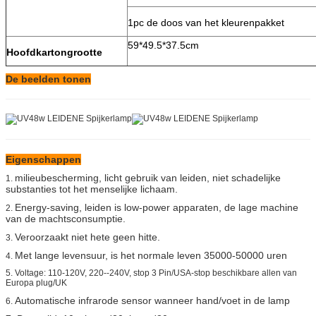
1pc de doos van het kleurenpakket
59*49.5*37.5cm
Hoofdkartongrootte
De beelden tonen
Eigenschappen
milieubescherming, licht gebruik van leiden, niet schadelijke
1.
substanties tot het menselijke lichaam.
Energy-saving, leiden is low-power apparaten, de lage machine
2.
van de machtsconsumptie.
Veroorzaakt niet hete geen hitte.
3.
Met lange levensuur, is het normale leven 35000-50000 uren
4.
5.
Voltage: 110-120V, 220--240V, stop 3 Pin/USA-stop beschikbare allen van
Europa plug/UK
Automatische infrarode sensor wanneer hand/voet in de lamp
6.