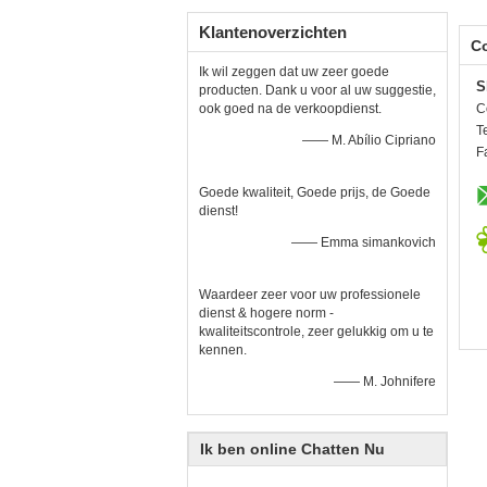
Klantenoverzichten
C
Ik wil zeggen dat uw zeer goede
S
producten. Dank u voor al uw suggestie,
ook goed na de verkoopdienst.
C
Te
—— M. Abílio Cipriano
F
Goede kwaliteit, Goede prijs, de Goede
dienst!
—— Emma simankovich
Waardeer zeer voor uw professionele
dienst & hogere norm -
kwaliteitscontrole, zeer gelukkig om u te
kennen.
—— M. Johnifere
Ik ben online Chatten Nu