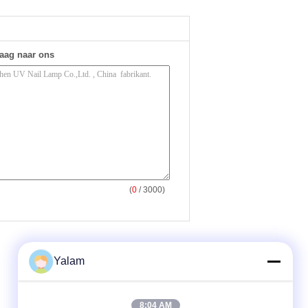
raag naar ons
(
0
/ 3000)
Yalam
8:04 AM