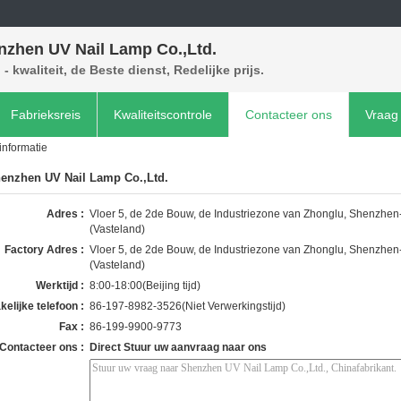
nzhen UV Nail Lamp Co.,Ltd.
- kwaliteit, de Beste dienst, Redelijke prijs.
Fabrieksreis
Kwaliteitscontrole
Contacteer ons
Vraag 
informatie
enzhen UV Nail Lamp Co.,Ltd.
Adres :
Vloer 5, de 2de Bouw, de Industriezone van Zhonglu, Shenzhe
(Vasteland)
Factory Adres :
Vloer 5, de 2de Bouw, de Industriezone van Zhonglu, Shenzhe
(Vasteland)
Werktijd :
8:00-18:00(Beijing tijd)
kelijke telefoon :
86-197-8982-3526(Niet Verwerkingstijd)
Fax :
86-199-9900-9773
Contacteer ons :
Direct Stuur uw aanvraag naar ons