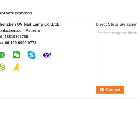
ontactgegevens
henzhen UV Nail Lamp Co.,Ltd.
Direct Stuur uw aanv
ontactpersoon:
Ms. zero
l.:
18810166789
ax:
86-199-9900-9773