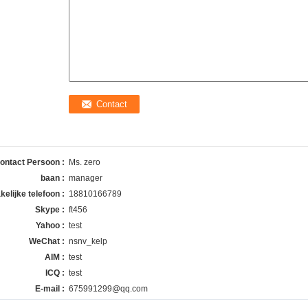
ontact Persoon :
Ms. zero
baan :
manager
kelijke telefoon :
18810166789
Skype :
ft456
Yahoo :
test
WeChat :
nsnv_kelp
AIM :
test
ICQ :
test
E-mail :
675991299@qq.com