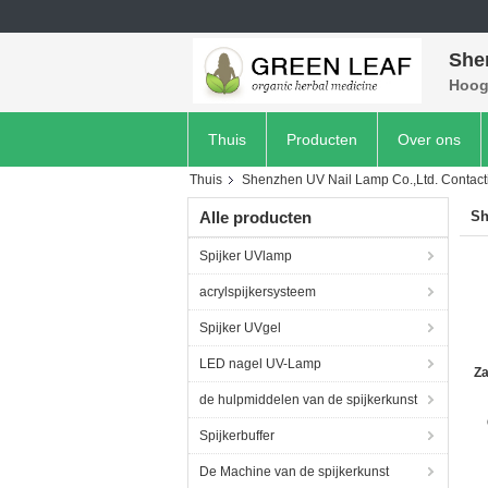
She
Hoog 
Thuis
Producten
Over ons
Thuis
Shenzhen UV Nail Lamp Co.,Ltd. Contact
Alle producten
Sh
Spijker UVlamp
acrylspijkersysteem
Spijker UVgel
LED nagel UV-Lamp
Za
de hulpmiddelen van de spijkerkunst
Spijkerbuffer
De Machine van de spijkerkunst