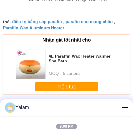
điều trị bằng sáp parafin
parafin cho móng chân
thẻ:
,
,
Paraffin Wax Aluminum Heater
Nhận giá tốt nhất cho
4L Paraffin Wax Heater Warmer
Spa Bath
MOQ：
5 cartons
Tiếp tục
SPA Paraffin Wax
Hơn
Yalam
9:08 PM