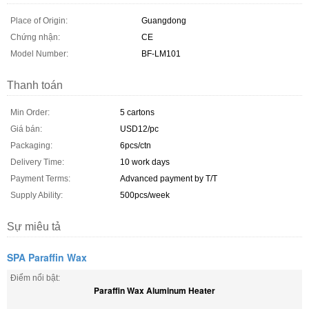
Place of Origin:
Guangdong
Chứng nhận:
CE
Model Number:
BF-LM101
Thanh toán
Min Order:
5 cartons
Giá bán:
USD12/pc
Packaging:
6pcs/ctn
Delivery Time:
10 work days
Payment Terms:
Advanced payment by T/T
Supply Ability:
500pcs/week
Sự miêu tả
SPA Paraffin Wax
Điểm nổi bật:
Paraffin Wax Aluminum Heater