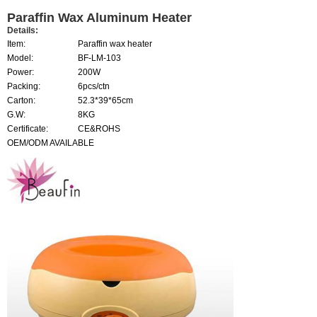
Paraffin Wax Aluminum Heater
Details:
Item:
Paraffin wax heater
Model:
BF-LM-103
Power:
200W
Packing:
6pcs/ctn
Carton:
52.3*39*65cm
G.W:
8KG
Certificate:
CE&ROHS
OEM/ODM AVAILABLE