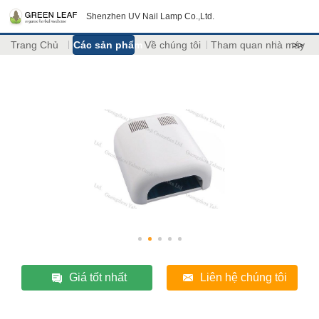
Shenzhen UV Nail Lamp Co.,Ltd.
Trang Chủ
Các sản phẩm
Về chúng tôi
Tham quan nhà máy
>>
Giá tốt nhất
Liên hệ chúng tôi