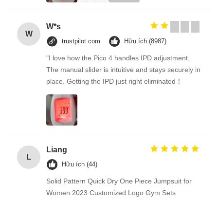
W*s
W
trustpilot.com
Hữu ích (8987)
"I love how the Pico 4 handles IPD adjustment.
The manual slider is intuitive and stays securely in
place. Getting the IPD just right eliminated！
Liang
L
Hữu ích (44)
Solid Pattern Quick Dry One Piece Jumpsuit for
Women 2023 Customized Logo Gym Sets