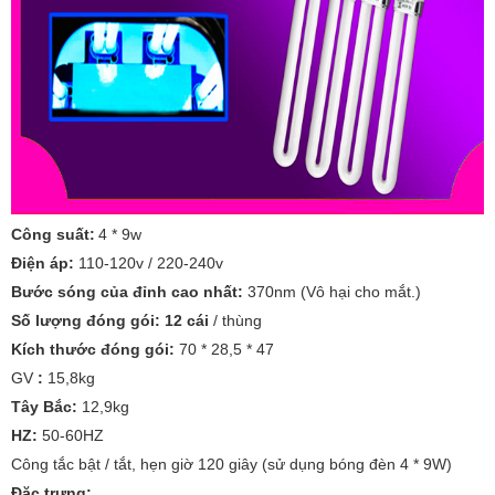
Công suất:
4 * 9w
Điện áp:
110-120v / 220-240v
Bước sóng của đỉnh cao nhất:
370nm (Vô hại cho mắt.)
Số lượng đóng gói: 12 cái
/ thùng
Kích thước đóng gói:
70 * 28,5 * 47
GV
:
15,8kg
Tây Bắc:
12,9kg
HZ:
50-60HZ
Công tắc bật / tắt, hẹn giờ 120 giây (sử dụng bóng đèn 4 * 9W)
Đặc trưng: