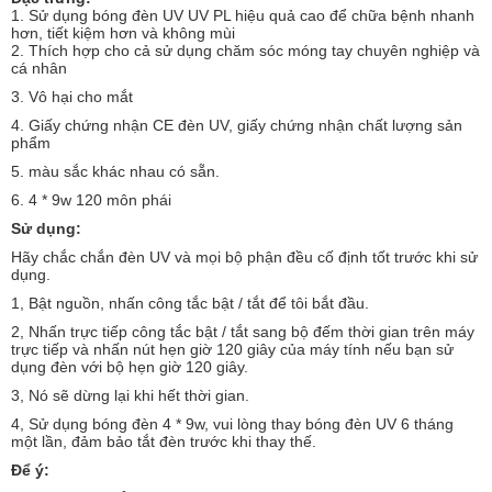
1. Sử dụng bóng đèn UV UV PL hiệu quả cao để chữa bệnh nhanh
hơn, tiết kiệm hơn và không mùi
2. Thích hợp cho cả sử dụng chăm sóc móng tay chuyên nghiệp và
cá nhân
3. Vô hại cho mắt
4. Giấy chứng nhận CE đèn UV, giấy chứng nhận chất lượng sản
phẩm
5. màu sắc khác nhau có sẵn.
6. 4 * 9w 120 môn phái
Sử dụng:
Hãy chắc chắn đèn UV và mọi bộ phận đều cố định tốt trước khi sử
dụng.
1, Bật nguồn, nhấn công tắc bật / tắt để tôi bắt đầu.
2, Nhấn trực tiếp công tắc bật / tắt sang bộ đếm thời gian trên máy
trực tiếp và nhấn nút hẹn giờ 120 giây của máy tính nếu bạn sử
dụng đèn với bộ hẹn giờ 120 giây.
3, Nó sẽ dừng lại khi hết thời gian.
4, Sử dụng bóng đèn 4 * 9w, vui lòng thay bóng đèn UV 6 tháng
một lần, đảm bảo tắt đèn trước khi thay thế.
Để ý: