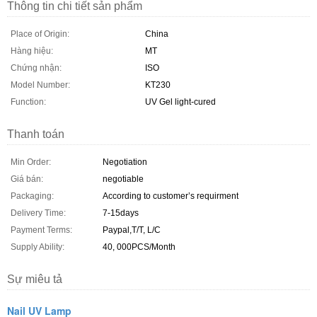
Thông tin chi tiết sản phẩm
Place of Origin:
China
Hàng hiệu:
MT
Chứng nhận:
ISO
Model Number:
KT230
Function:
UV Gel light-cured
Thanh toán
Min Order:
Negotiation
Giá bán:
negotiable
Packaging:
According to customer’s requirment
Delivery Time:
7-15days
Payment Terms:
Paypal,T/T, L/C
Supply Ability:
40, 000PCS/Month
Sự miêu tả
Nail UV Lamp