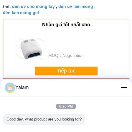
đèn uv cho móng tay
đèn uv làm móng
thẻ:
,
,
đèn làm móng gel
Nhận giá tốt nhất cho
MOQ：
Negotiation
Tiếp tục
Nail UV Lamp
Hơn
Yalam
6:26 PM
Good day, what product are you looking for?
LED Nail
120 Sec Timer
Cần câu lướt
1.8M.2.1M.2.4M.2.7M.3.0M
36w skin
mp
36W Gel UV Nail
sóng carbon
Kéo sợi cần câu
product n
Lamp Using 4 *
2.7M-3.9M 99%
lamp YU