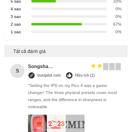
5 sao
33%
4 sao
0%
3 sao
0%
2 sao
67%
1 sao
0%
Tất cả đánh giá
Songshang
S
trustpilot.com
Hữu ích (1)
"Setting the IPD on my Pico 4 was a game-
changer! The three physical presets cover most
ranges, and the difference in sharpness is
noticeable.