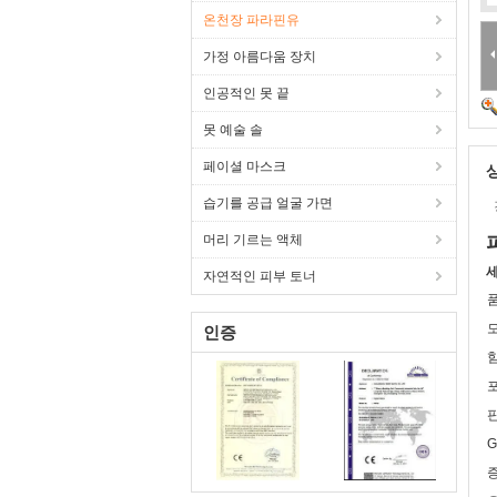
온천장 파라핀유
가정 아름다움 장치
인공적인 못 끝
못 예술 솔
페이셜 마스크
습기를 공급 얼굴 가면
머리 기르는 액체
자연적인 피부 토너
품
모
인증
힘
포
판
G