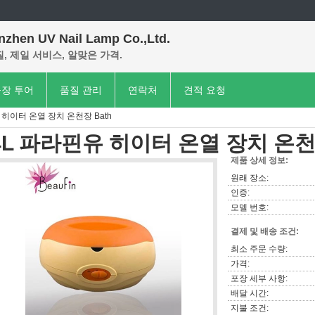
nzhen UV Nail Lamp Co.,Ltd.
, 제일 서비스, 알맞은 가격.
장 투어
품질 관리
연락처
견적 요청
 히이터 온열 장치 온천장 Bath
4L 파라핀유 히이터 온열 장치 온천장
제품 상세 정보:
원래 장소:
인증:
모델 번호:
결제 및 배송 조건:
최소 주문 수량:
가격:
포장 세부 사항:
배달 시간:
지불 조건: