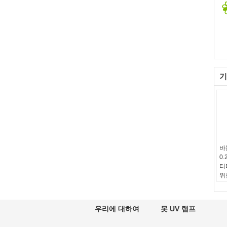
기
바
0.
티
위
D
우리에 대하여
못 UV 램프