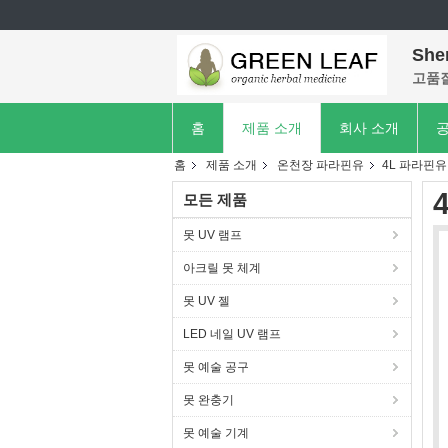
She
고품질
홈
제품 소개
회사 소개
공
홈
제품 소개
온천장 파라핀유
4L 파라핀유
모든 제품
못 UV 램프
아크릴 못 체계
못 UV 젤
LED 네일 UV 램프
못 예술 공구
못 완충기
못 예술 기계