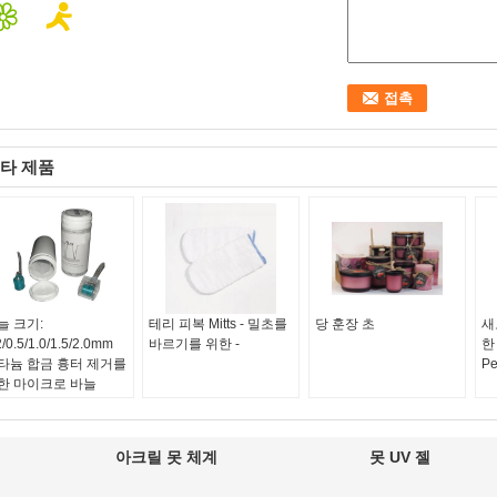
타 제품
늘 크기:
테리 피복 Mitts - 밀초를
당 훈장 초
새
2/0.5/1.0/1.5/2.0mm
바르기를 위한 -
한
타늄 합금 흉터 제거를
P
한 마이크로 바늘
erma 롤러
아크릴 못 체계
못 UV 젤