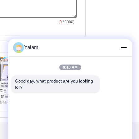
(
0
/ 3000)
Yalam
9:10 AM
Good day, what product are you looking 
for?
로운 전기 노획품 격렬
난방 파라핀유, 코코낫유
 발 온열 장치
손 아름다움 발 가면 습
edicure 온천장
기를 공급
연락주세요