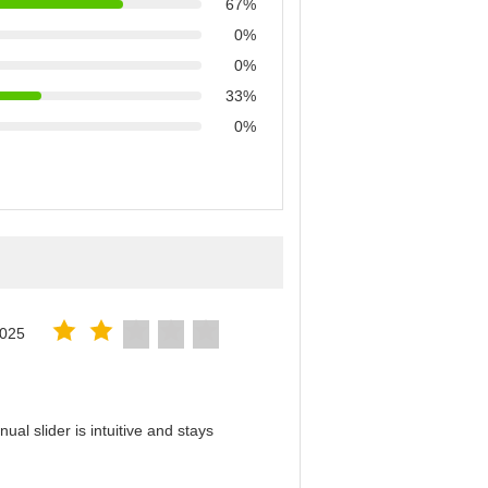
67%
0%
0%
33%
0%
2025
al slider is intuitive and stays
！