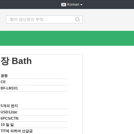
Korean
search
 Bath
광동
CE
BF-LM101
5개의 판지
USD12/pc
6PCS/CTN
10 일 일
T/T에 의하여 선급금