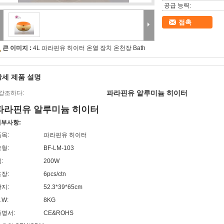
공급 능력:
접촉
큰 이미지 :
4L 파라핀유 히이터 온열 장치 온천장 Bath
상세 제품 설명
파라핀유 알루미늄 히이터
강조하다:
파라핀유 알루미늄 히이터
세부사항:
목:
파라핀유 히이터
형:
BF-LM-103
:
200W
장:
6pcs/ctn
지:
52.3*39*65cm
.W:
8KG
증명서:
CE&ROHS