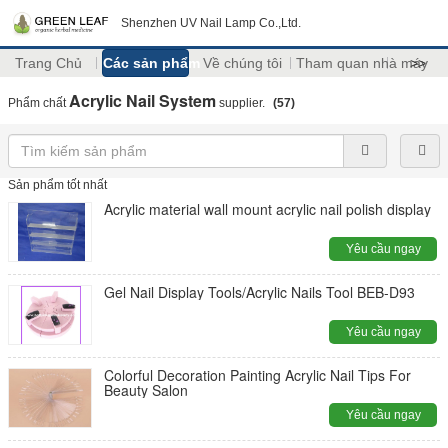
Shenzhen UV Nail Lamp Co.,Ltd.
Trang Chủ
Các sản phẩm
Về chúng tôi
Tham quan nhà máy
>>
Acrylic Nail System
Phẩm chất
supplier.
(57)
Sản phẩm tốt nhất
Acrylic material wall mount acrylic nail polish display
Yêu cầu ngay
Gel Nail Display Tools/Acrylic Nails Tool BEB-D93
Yêu cầu ngay
Colorful Decoration Painting Acrylic Nail Tips For
Beauty Salon
Yêu cầu ngay