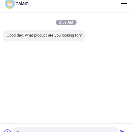
Yalam
Liên hệ chúng
tôi
China acrylic nails glitter_powder
2:59 AM
Liên hệ chúng
Good day, what product are you looking for?
tôi
1 / 6
Thay đổi ngôn ngữ
s
Vietnamese
Nhà
|
Về chúng tôi
|
Liên hệ chúng tôi
|
Sơ đồ trang web
|
Chính sách bảo mật
Xem máy tính
Copyright © 2012 - 2025 Shenzhen UV Nail Lamp Co.,Ltd..
All rights reserved. Developed by
ECER