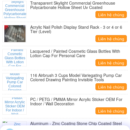
Transparent Skylight Commercial Greenhouse
Polycarbonate Hollow Sheet Uv Coated
Liên hệ chúng
tôi
Acrylic Nail Polish Display Stand Rack - 3 or 4 or 6
Tier (Level)
Liên hệ chúng
tôi
Lacquered / Painted Cosmetic Glass Bottles With
Lotion Cap For Personal Care
Liên hệ chúng
tôi
116 Airbrush 3 Cups Model Variegating Pump Car
Colored Drawing Painting Invisible Tools
Liên hệ chúng
tôi
PC / PETG / PMMA Mirror Acrylic Sticker OEM For
Indoor / Wall Decoration
Liên hệ chúng
tôi
Aluminum - Zinc Coating Stone Chip Coated Steel
Roof Tiles Durable