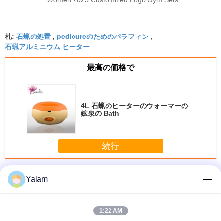
Women 2023 Customized Logo Gym Sets
石蝋の処置
pedicureのためのパラフィン
札:
,
,
石蝋アルミニウム ヒーター
最高の価格で
4L 石蝋のヒーターのウォーマーの
鉱泉の Bath
続行
鉱泉の石蝋
多く
Yalam
1:22 AM