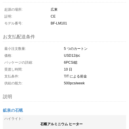
起源の場所:
広東
証明:
CE
モデル番号:
BF-LM101
お支払配送条件
最小注文数量:
5 つのカートン
価格:
USD12/pc
パッケージの詳細:
6PCS/総
受渡し時間:
10 日
支払条件:
T/T による前金
供給の能力:
500pcs/week
説明
鉱泉の石蝋
ハイライト:
石蝋アルミニウム ヒーター