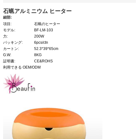
石蝋アルミニウム ヒーター
細部:
項目:
石蝋のヒーター
モデル:
BF-LM-103
力:
200W
パッキング:
6pcs/ctn
カートン:
52.3*39*65cm
G.W:
8KG
証明書:
CE&ROHS
利用できる OEM/ODM