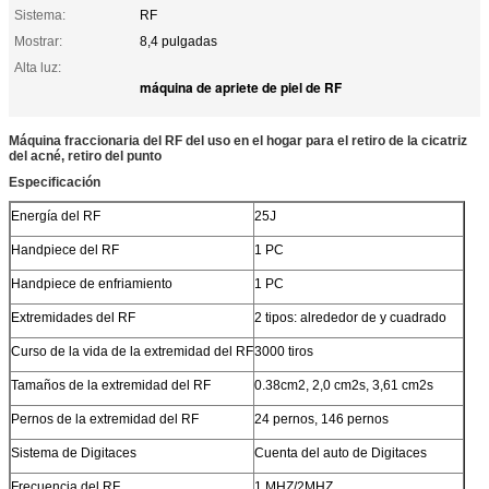
Sistema:
RF
Mostrar:
8,4 pulgadas
Alta luz:
máquina de apriete de piel de RF
Máquina fraccionaria del RF del uso en el hogar para el retiro de la cicatriz
del acné, retiro del punto
Especificación
Energía del RF
25J
Handpiece del RF
1 PC
Handpiece de enfriamiento
1 PC
Extremidades del RF
2 tipos: alrededor de y cuadrado
Curso de la vida de la extremidad del RF
3000 tiros
Tamaños de la extremidad del RF
0.38cm2, 2,0 cm2s, 3,61 cm2s
Pernos de la extremidad del RF
24 pernos, 146 pernos
Sistema de Digitaces
Cuenta del auto de Digitaces
Frecuencia del RF
1 MHZ/2MHZ