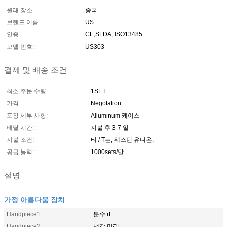
원래 장소:
중국
브랜드 이름:
US
인증:
CE,SFDA, ISO13485
모델 번호:
US303
결제 및 배송 조건
최소 주문 수량:
1SET
가격:
Negotation
포장 세부 사항:
Alluminum 케이스
배달 시간:
지불 후 3-7 일
지불 조건:
티 / T는, 웨스턴 유니온,
공급 능력:
1000sets/달
설명
가정 아름다움 장치
Handpiece1:
분수 rf
Handpiece2:
냉각 머리