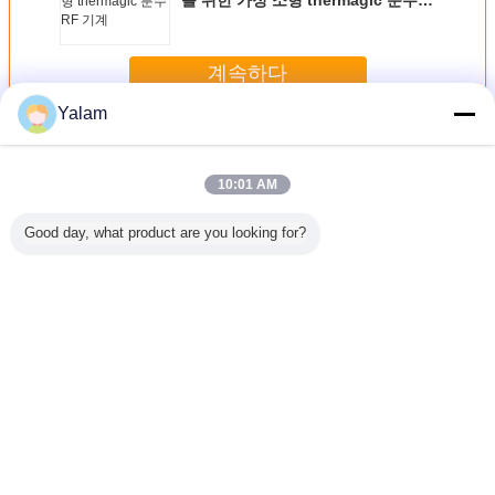
를 위한 가정 소형 thermagic 분수
RF 기계
계속하다
Yalam
가정 아름다움 장치
더 많은 것
10:01 AM
Good day, what product are you looking for?
최신 아름다
아름다움 장비를
8 인치 터치스크린
빨간 소형 초음파
장치를 
고 - 질과
체중을 줄이는 직
을 가진 장비/가정
아름다움 장치 동
뚱뚱한 온
거미 정맥
업적인 808nm 다
아름다움 기계를
전기 지도된 가벼
정 아름다
 사용
이오드 레이저 머
형성하는 다기능
운 살롱
피부를 어
리 제거
몸
운 리포 
언어를 바꾸십시오
Korean
홈
|
우리에 대하여
|
연락주세요
|
사이트맵
|
개인정보 보호 정책