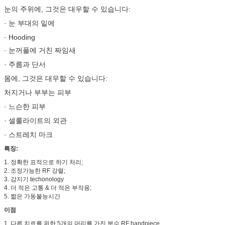
눈의 주위에, 그것은 대우할 수 있습니다:
· 눈 부대의 밑에
· Hooding
· 눈꺼풀에 거친 짜임새
· 주름과 단서
몸에, 그것은 대우할 수 있습니다:
처지거나 부부는 피부
· 느슨한 피부
· 셀룰라이트의 외관
· 스트레치 마크
특징:
1. 정확한 표적으로 하기 처리;
2. 조정가능한 RF 강렬;
3. 감지기 techonology
4. 더 적은 고통 & 더 적은 부작용;
5. 짧은 가동불능시간
이점
1. 다른 치료를 위한 5개의 머리를 가진 분수 RF handpiece.