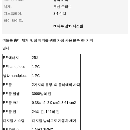
체계:
무선 주파수
디스플레이:
8.4 인치
하이 라이트:
rf 피부 강화 시스템
여드름 흉터 제거, 반점 제거를 위한 가정 사용 분수 RF 기계
명세
RF 에너지
25J
RF handpiece
1 PC
냉각 handpiece
1 PC
RF 끝
2가지의 유형: 의 둘레에와 사각
RF 끝 일생
3000발의 탄
RF 끝 크기
0.38cm2, 2.0 cm2, 3.61 cm2
RF 끝 핀
24의 핀, 146의 핀
디지털 시스템
디지털 방식으로 자동차 세기
RF 주파수
1 MHZ/2MHZ