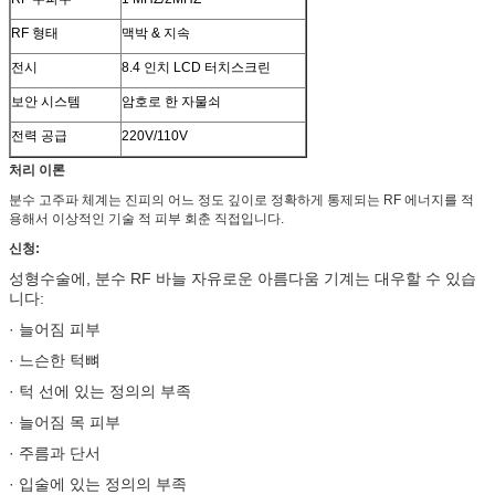
RF 형태
맥박 & 지속
전시
8.4 인치 LCD 터치스크린
보안 시스템
암호로 한 자물쇠
전력 공급
220V/110V
처리 이론
분수 고주파 체계는 진피의 어느 정도 깊이로 정확하게 통제되는 RF 에너지를 적
용해서 이상적인 기술 적 피부 회춘 직접입니다.
신청:
성형수술에, 분수 RF 바늘 자유로운 아름다움 기계는 대우할 수 있습
니다:
· 늘어짐 피부
· 느슨한 턱뼈
· 턱 선에 있는 정의의 부족
· 늘어짐 목 피부
· 주름과 단서
· 입술에 있는 정의의 부족