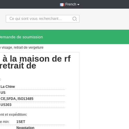
French
search
emande de soumission
e visage, retrait de vergeture
 à la maison de rf
retrait de
:
La Chine
US
CE,SFDA, ISO13485
US303
nt et expédition:
e min:
1SET
Negotation