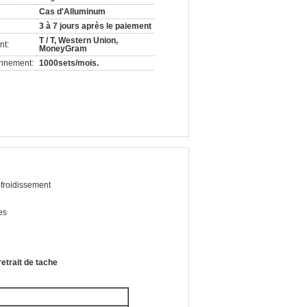
Cas d'Alluminum
3 à 7 jours après le paiement
T / T, Western Union,
nt:
MoneyGram
onnement:
1000sets/mois.
efroidissement
es
retrait de tache