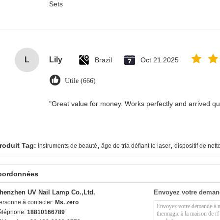
Sets
L
Lily
Brazil
Oct 21.2025
Utile (666)
"Great value for money. Works perfectly and arrived quic
,
,
roduit Tag:
instruments de beauté
âge de tria défiant le laser
dispositif de nett
oordonnées
henzhen UV Nail Lamp Co.,Ltd.
Envoyez votre deman
ersonne à contacter:
Ms. zero
éléphone:
18810166789