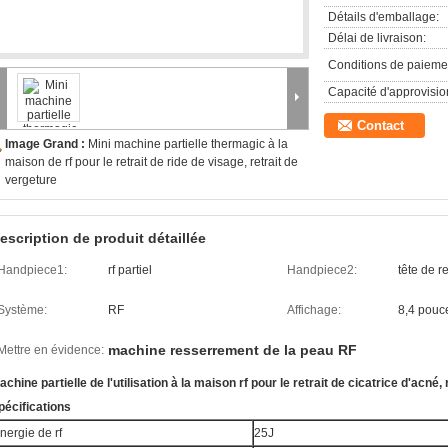
Détails d'emballage:
Délai de livraison:
Conditions de paieme
Capacité d'approvisi
Contact
Image Grand :
Mini machine partielle thermagic à la
maison de rf pour le retrait de ride de visage, retrait de
vergeture
escription de produit détaillée
Handpiece1:
rf partiel
Handpiece2:
tête de r
Système:
RF
Affichage:
8,4 pouc
machine resserrement de la peau RF
Mettre en évidence:
achine partielle de l'utilisation à la maison rf pour le retrait de cicatrice d'acné, 
pécifications
nergie de rf
25J