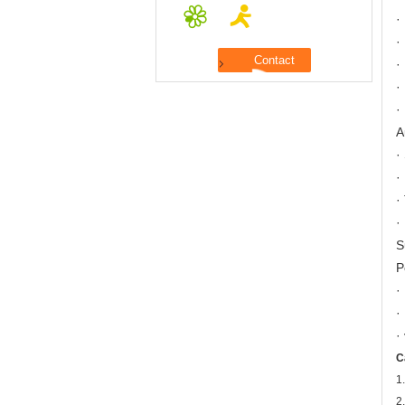
·
·
·
·
·
A
·
·
·
·
S
P
·
·
·
C
1
2.