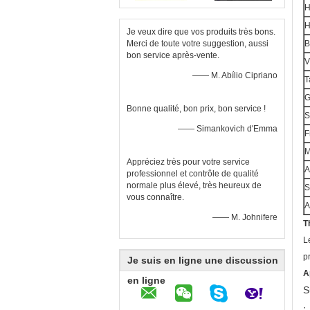
H
H
Je veux dire que vos produits très bons.
Merci de toute votre suggestion, aussi
B
bon service après-vente.
V
—— M. Abílio Cipriano
T
G
Bonne qualité, bon prix, bon service !
S
—— Simankovich d'Emma
F
M
Appréciez très pour votre service
A
professionnel et contrôle de qualité
normale plus élevé, très heureux de
S
vous connaître.
A
—— M. Johnifere
T
L
p
Je suis en ligne une discussion
A
en ligne
S
·