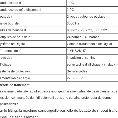
andpiece de rf
1 PC
andpiece de refroidissement
1 PC
outs de rf
2 types : autour de et place
ie de bout de rf
3000 tirs
ailles de bout de rf
0.38cm2, 2,0 cm2, 3,61 cm2
oupilles de bout de rf
24 bornes, 146 bornes
ystème de Digital
Compte d'automobile de Digital
réquence de rf
1 MHZ/2MHZ
ode de rf
Impulsion et continu
ffichage
écran tactile d'affichage à cristaux 
ystème de protection
Serrure codée
limentation d'énergie
220V/110V
héorie de traitement
e système partiel de radiofréquence est rajeunissement idéal de peau d'ennemi de 
récision commandée de rf directement dans une certaine profondeur de derme.
pplications :
ur le lifting, la machine sans aiguille partielle de beauté de rf peut traiter
 Peau de fléchissement