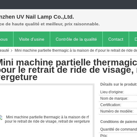
nzhen UV Nail Lamp Co.,Ltd.
ce de haute qualité et meilleur, prix raisonnable.
nous
Visite d'usine
Contrôle de la qualité
Contact
D
beauté
Mini machine partielle thermagic à la maison de rf pour le retrait de ride d
ini machine partielle thermagic
our le retrait de ride de visage, 
vergeture
Détails sur le produit
Lieu d'origine:
Nom de marque:
Certification:
Numéro de modèle:
Conditions de paieme
Quantité de command
Prix: