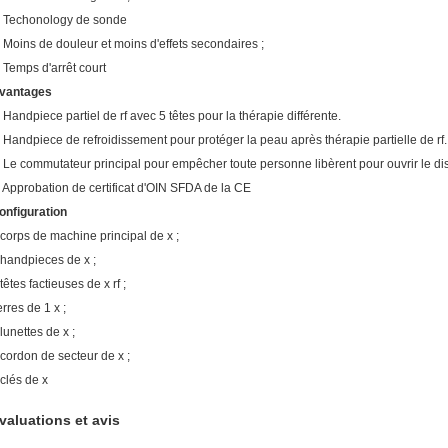
. Techonology de sonde
. Moins de douleur et moins d'effets secondaires ;
. Temps d'arrêt court
vantages
. Handpiece partiel de rf avec 5 têtes pour la thérapie différente.
. Handpiece de refroidissement pour protéger la peau après thérapie partielle de rf.
. Le commutateur principal pour empêcher toute personne libèrent pour ouvrir le dis
. Approbation de certificat d'OIN SFDA de la CE
onfiguration
 corps de machine principal de x ;
 handpieces de x ;
têtes factieuses de x rf ;
erres de 1 x ;
lunettes de x ;
 cordon de secteur de x ;
 clés de x
valuations et avis