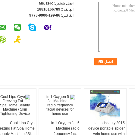
اتصل شخص:
Ms. zero
الهاتف ::
18810166789
الفاكس:
86-199-9900-9773
Cool Lipo Cryo
5 in 1 Oxygen Jet
2015 latest beauty
eezing Fat Spa Home
Machine radio
device portable spider
eauty Machine / Skin
frequency facial
vein home use with