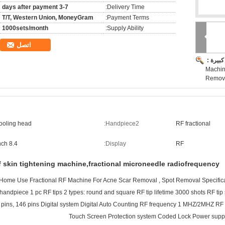
3-7 days after payment
Delivery Time:
T/T, Western Union, MoneyGram
Payment Terms:
1000sets/month
Supply Ability:
اتصل
بيرة :
Machine
Remov
ooling head
Handpiece2:
RF fractional
8.4 inch
Display:
RF
f skin tightening machine,fractional microneedle radiofrequency
Home Use Fractional RF Machine For Acne Scar Removal , Spot Removal Specific
handpiece 1 pc RF tips 2 types: round and square RF tip lifetime 3000 shots RF tip
pins, 146 pins Digital system Digital Auto Counting RF frequency 1 MHZ/2MHZ R
Touch Screen Protection system Coded Lock Power suppl