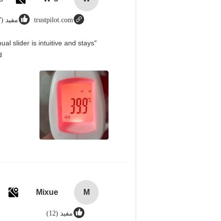
trustpilot.com
مفيد (8987)
l slider is intuitive and stays
！
Mixue
M
مفيد (12)