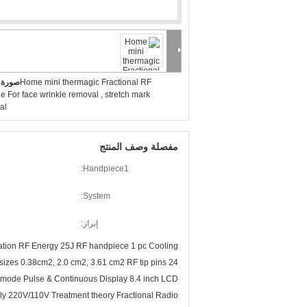
Home mini thermagic Fractional RF
صورة ك
 For face wrinkle removal , stretch mark
al
مفصلة وصف المنتج
Handpiece1:
System:
إبراز:
ation RF Energy 25J RF handpiece 1 pc Cooling
 sizes 0.38cm2, 2.0 cm2, 3.61 cm2 RF tip pins 24
F mode Pulse & Continuous Display 8.4 inch LCD
y 220V/110V Treatment theory Fractional Radio