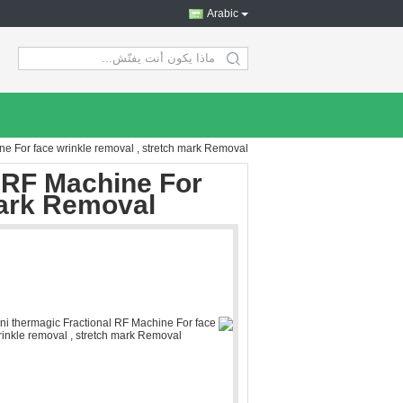
Arabic
search
e For face wrinkle removal , stretch mark Removal
 RF Machine For
mark Removal