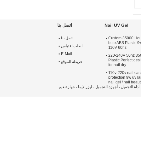
Nail UV Gel
اتصل بنا
Custom 35000 Hour
اتصل بنا
bule ABS Plastic 9
اطلب اقتباس
110V 60hz
E-Mail
220-240V 50hz 35
Plastic Perfect de
خريطة الموقع
for nail dry
110v-220v nail car
protection 9w uv la
nail gel / nail beaut
 ، جهاز تنظيف الوجه ، أفضل أجهزة العلاج بالضوء الأحمر 2021 ، جهاز مكركرنت ، أداة التجميل ، أجهزة التجميل ، ليزر لايما ، جهاز تنغيم