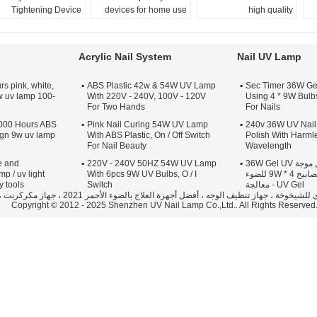
Tightening Device
devices for home use
high quality
Acrylic Nail System
Nail UV Lamp
s pink, white,
ABS Plastic 42w & 54W UV Lamp
120 Sec Timer 36W 
w uv lamp 100-
With 220V - 240V, 100V - 120V
Using 4 * 9W Bulbs
For Two Hands
For Nails
000 Hours ABS
Pink Nail Curing 54W UV Lamp
220 - 240v 36W UV Na
sign 9w uv lamp
With ABS Plastic, On / Off Switch
Polish With Harm
For Nail Beauty
Wavelength
غير ضارة 370nm طول موجة 36W Gel UV
220V - 240V 50HZ 54W UV Lamp
e and
Nail Lamp باستخدام المصابيح 4 * 9W للضوء
With 6pcs 9W UV Bulbs, O / I
mp / uv light
UV Gel - معالجة
Switch
y tools
الصين أدوات التجميل ، الليزر المتحدى للشيخوخة