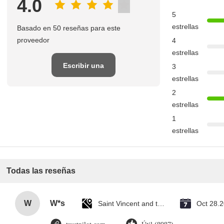
4.0
5
estrellas
Basado en 50 reseñas para este
proveedor
4
estrellas
Escribir una
3
estrellas
reseña
2
estrellas
1
estrellas
Todas las reseñas
W
W*s
Saint Vincent and the Grenadines
Oct 28.