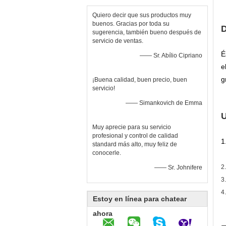
Quiero decir que sus productos muy
buenos. Gracias por toda su
D
sugerencia, también bueno después de
servicio de ventas.
É
—— Sr. Abílio Cipriano
e
g
¡Buena calidad, buen precio, buen
servicio!
—— Simankovich de Emma
Muy aprecie para su servicio
profesional y control de calidad
1
standard más alto, muy feliz de
conocerle.
2
—— Sr. Johnifere
3
4
Estoy en línea para chatear
ahora