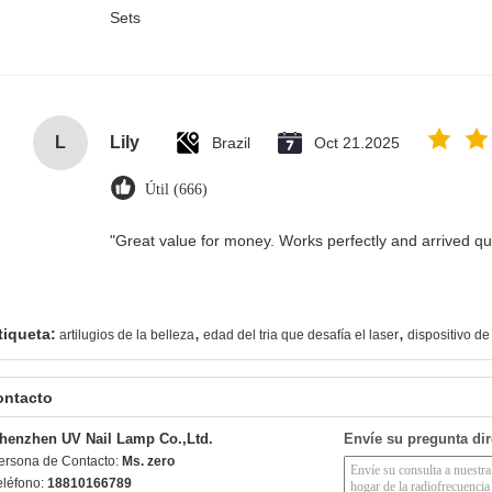
Sets
L
Lily
Brazil
Oct 21.2025
Útil (666)
"Great value for money. Works perfectly and arrived quic
,
,
tiqueta:
artilugios de la belleza
edad del tria que desafía el laser
dispositivo de
ontacto
henzhen UV Nail Lamp Co.,Ltd.
Envíe su pregunta di
ersona de Contacto:
Ms. zero
eléfono:
18810166789