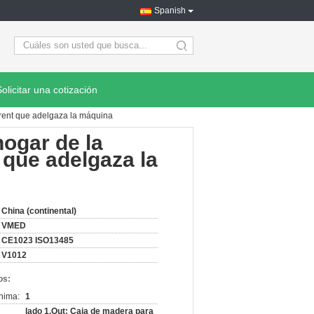
Spanish
search
Solicitar una cotización
rrent que adelgaza la máquina
hogar de la
 que adelgaza la
China (continental)
VMED
CE1023 ISO13485
V1012
os:
nima:
1
lado 1.Out: Caja de madera para