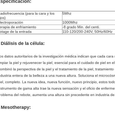
specificación:
adiofrecuencia (para la cara y los
5Mhz
jos)
lectroporación
1000Mhz
erapia de enfriamiento
-8 grado Min. del centi.
otage de la entrada
110-120/200-240V, 50Hz/60Hz
Diálisis de la célula:
.
os datos autoritarios de la investigación médica indican que cada cara n
impiar la piel y rejuvenecer la piel, esencial para el cuidado de piel en 
ombinó la perspectiva de la piel y el tratamiento de la piel, tratamiento
ndustria entera de la belleza a una nueva altura. Soluciona el microcós
iel, completo. La nueva idea, nueva función, nuevo principio, estos tod
nstrumento de gama alta trae la nueva sensación y el oficio de enferme
roblema del rebote, aumenta una altura sin precedente en industria de 
Mesotherapy:
.