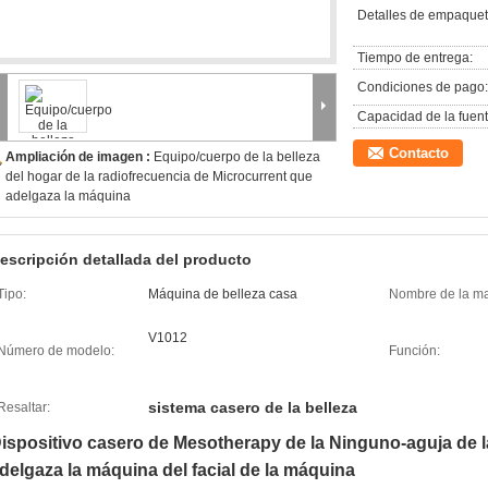
Detalles de empaquet
Tiempo de entrega:
Condiciones de pago:
Capacidad de la fuent
Contacto
Ampliación de imagen :
Equipo/cuerpo de la belleza
del hogar de la radiofrecuencia de Microcurrent que
adelgaza la máquina
escripción detallada del producto
Tipo:
Máquina de belleza casa
Nombre de la ma
V1012
Número de modelo:
Función:
sistema casero de la belleza
Resaltar:
ispositivo casero de Mesotherapy de la Ninguno-aguja de l
delgaza la máquina del facial de la máquina