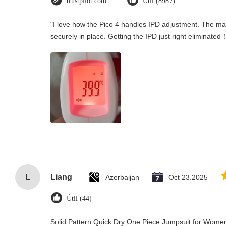
trustpilot.com
Útil (8987)
"I love how the Pico 4 handles IPD adjustment. The manu
securely in place. Getting the IPD just right eliminated
L
Liang
Azerbaijan
Oct 23.2025
Útil (44)
Solid Pattern Quick Dry One Piece Jumpsuit for Wo