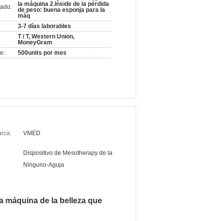
la máquina 2.Inside de la pérdida
ado:
de peso: buena esponja para la
máq
3-7 días laborables
T / T, Western Union,
MoneyGram
e:
500units por mes
rca:
VMED
Dispositivo de Mesotherapy de la
Ninguno-Aguja
a máquina de la belleza que