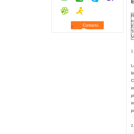
E
R
o
E
T
V
1
L
l
C
i
p
i
p
2