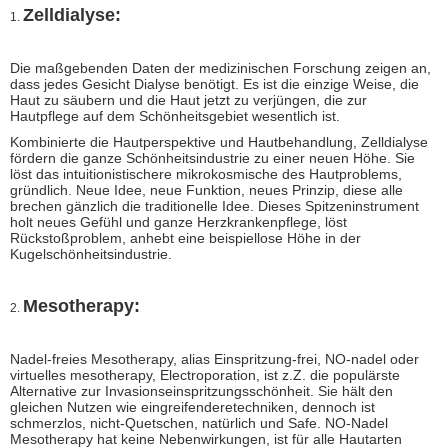
Zelldialyse:
1.
Die maßgebenden Daten der medizinischen Forschung zeigen an,
dass jedes Gesicht Dialyse benötigt. Es ist die einzige Weise, die
Haut zu säubern und die Haut jetzt zu verjüngen, die zur
Hautpflege auf dem Schönheitsgebiet wesentlich ist.
Kombinierte die Hautperspektive und Hautbehandlung, Zelldialyse
fördern die ganze Schönheitsindustrie zu einer neuen Höhe. Sie
löst das intuitionistischere mikrokosmische des Hautproblems,
gründlich. Neue Idee, neue Funktion, neues Prinzip, diese alle
brechen gänzlich die traditionelle Idee. Dieses Spitzeninstrument
holt neues Gefühl und ganze Herzkrankenpflege, löst
Rückstoßproblem, anhebt eine beispiellose Höhe in der
Kugelschönheitsindustrie.
Mesotherapy:
2.
Nadel-freies Mesotherapy, alias Einspritzung-frei, NO-nadel oder
virtuelles mesotherapy, Electroporation, ist z.Z. die populärste
Alternative zur Invasionseinspritzungsschönheit. Sie hält den
gleichen Nutzen wie eingreifenderetechniken, dennoch ist
schmerzlos, nicht-Quetschen, natürlich und Safe. NO-Nadel
Mesotherapy hat keine Nebenwirkungen, ist für alle Hautarten