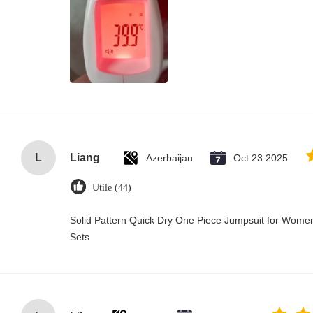
L
Liang
Azerbaijan
Oct 23.2025
Utile (44)
Solid Pattern Quick Dry One Piece Jumpsuit for Wo
Sets