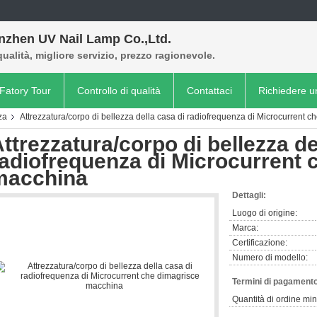
nzhen UV Nail Lamp Co.,Ltd.
qualità, migliore servizio, prezzo ragionevole.
Fatory Tour
Controllo di qualità
Contattaci
Richiedere u
za
Attrezzatura/corpo di bellezza della casa di radiofrequenza di Microcurrent 
ttrezzatura/corpo di bellezza de
adiofrequenza di Microcurrent 
macchina
Dettagli:
Luogo di origine:
Marca:
Certificazione:
Numero di modello:
Termini di pagamento
Quantità di ordine mi