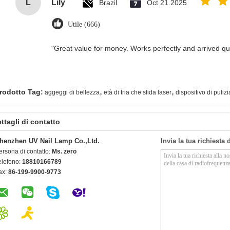
L
Lily
Brazil
Oct 21.2025
Utile (666)
"Great value for money. Works perfectly and arrived quic
,
,
rodotto Tag:
aggeggi di bellezza
età di tria che sfida laser
dispositivo di pulizi
ttagli di contatto
henzhen UV Nail Lamp Co.,Ltd.
Invia la tua richiesta
ersona di contatto:
Ms. zero
elefono:
18810166789
ax:
86-199-9900-9773