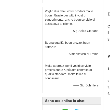
Voglio dire che i vostri prodotti molto
D
buoni. Grazie per tutto il vostro
suggerimento, anche buon servizio di
assistenza al cliente.
C
—— Sig. Abílio Cipriano
i
g
Buona qualità, buon prezzo, buon
servizio!
—— Simankovich di Emma
A
Molto apprezzi per il vostri servizio
1
professionale & più alto controllo di
qualità standard, molto felice di
conoscervi.
2
—— Sig. Johnifere
3
4
Sono ora online in chat