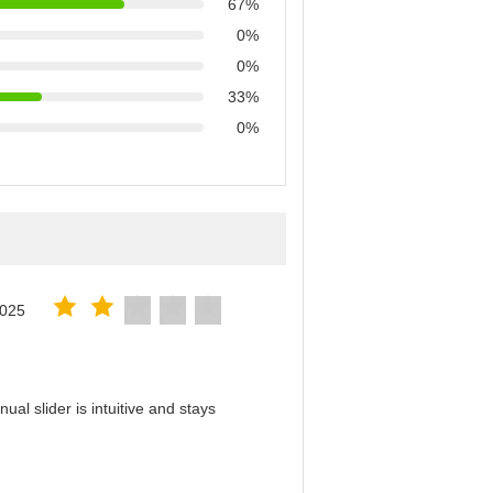
67%
0%
0%
33%
0%
2025
al slider is intuitive and stays
！