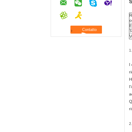
S
R
o
E
T
V
1
I
r
H
l
a
Q
r
2