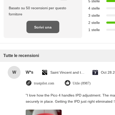
5 stelle
Basato su 50 recensioni per questo
4 stelle
fornitore
3 stelle
2 stelle
Scrivi una
1 stelle
recensione
Tutte le recensioni
W
W*s
Saint Vincent and the Grenadines
Oct 28.
trustpilot.com
Utile (8987)
"I love how the Pico 4 handles IPD adjustment. The manu
securely in place. Getting the IPD just right eliminated