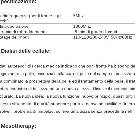
pecificazione:
adiofrequenza (per il fronte e gli
5Mhz
cchi)
lettroporazione
1000Mhz
erapia di raffreddamento
-8 min di grado di centi.
otage dell'input
110-120/200-240V, 50Hz/60Hz
Dialisi delle cellule:
.
 dati autorevoli di ricerca medica indicano che ogni fronte ha bisogno dell
ingiovanire la pelle, essenziale alla cura di pelle nel campo di bellezza 
a combinato la prospettiva della pelle ed il trattamento della pelle, il tr
'intera industria di bellezza ad una nuova altezza. Risolve il microcosmico
ccurato. La nuova idea, la nuova funzione, nuovo principio, questi tutti
uesto strumento di qualità superiore porta la nuova sensibilità e l'inter
isolve il problema di rimbalzo, solleva un'altezza senza precedenti nell'i
Mesotherapy:
.