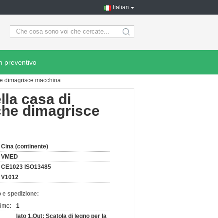
Italian
search
n preventivo
che dimagrisce macchina
lla casa di
che dimagrisce
Cina (continente)
VMED
CE1023 ISO13485
V1012
 e spedizione:
nimo:
1
lato 1.Out: Scatola di legno per la