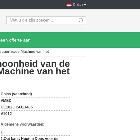
Dutch
search
een offerte aan
requentie/de Machine van het
hoonheid van de
Machine van het
China (vasteland)
VMED
CE1023 ISO13485
V1012
n Algemene voorwaarden:
1
1.Out kant: Houten Doos voor de