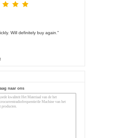
kly. Will definitely buy again."
t
raag naar ons