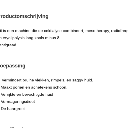
roductomschrijving
it is een machine die de celdialyse combineert, mesotherapy, radiofreq
n cryolipolysis laag zoals minus 8
entigraad.
oepassing
. Vermindert bruine vlekken, rimpels, en saggy huid.
Maakt poriën en acnetekens schoon.
Verrijkte en bevochtigde huid
.
Vermageringsdieet
.
De haargroei
.