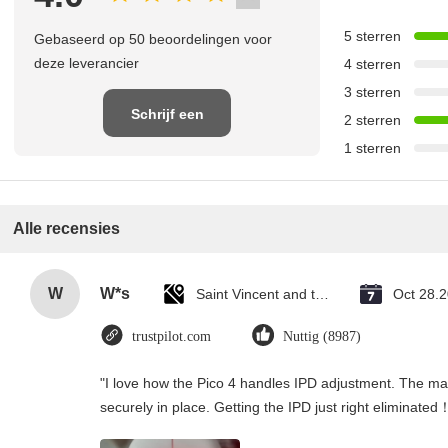
5 sterren
Gebaseerd op 50 beoordelingen voor
deze leverancier
4 sterren
3 sterren
Schrijf een
2 sterren
1 sterren
recensie
Alle recensies
W
W*s
Saint Vincent and the Grenadines
Oct 28.
trustpilot.com
Nuttig (8987)
"I love how the Pico 4 handles IPD adjustment. The manu
securely in place. Getting the IPD just right eliminated