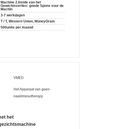
Machine 2.Inside van het
Gewichtsverlies: goede Spons voor de
Machin
3-7 werkdagen
T / T, Western Union, MoneyGram
500units per maand
VMED
Het Apparaat van geen-
naaldmesotherapy
et het
 gezichtsmachine