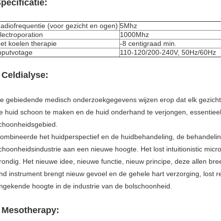
pecificatie:
adiofrequentie (voor gezicht en ogen)
5Mhz
lectroporation
1000Mhz
et koelen therapie
-8 centigraad min.
nputvotage
110-120/200-240V, 50Hz/60Hz
Celdialyse:
.
e gebiedende medisch onderzoekgegevens wijzen erop dat elk gezicht 
e huid schoon te maken en de huid onderhand te verjongen, essentieel
choonheidsgebied.
ombineerde het huidperspectief en de huidbehandeling, de behandelin
choonheidsindustrie aan een nieuwe hoogte. Het lost intuitionistic mic
rondig. Het nieuwe idee, nieuwe functie, nieuw principe, deze allen breek
nd instrument brengt nieuw gevoel en de gehele hart verzorging, lost 
ngekende hoogte in de industrie van de bolschoonheid.
Mesotherapy:
.