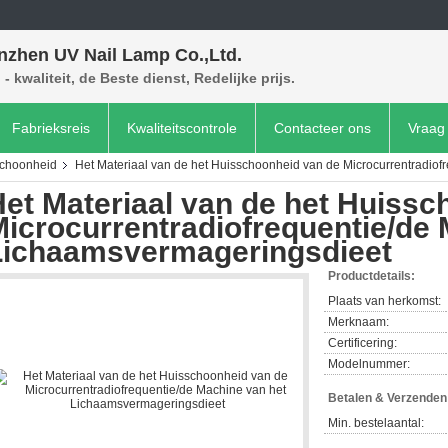
nzhen UV Nail Lamp Co.,Ltd.
- kwaliteit, de Beste dienst, Redelijke prijs.
Fabrieksreis
Kwaliteitscontrole
Contacteer ons
Vraag 
schoonheid
Het Materiaal van de het Huisschoonheid van de Microcurrentradiof
et Materiaal van de het Huissc
icrocurrentradiofrequentie/de 
Lichaamsvermageringsdieet
Productdetails:
Plaats van herkomst:
Merknaam:
Certificering:
Modelnummer:
Betalen & Verzende
Min. bestelaantal: