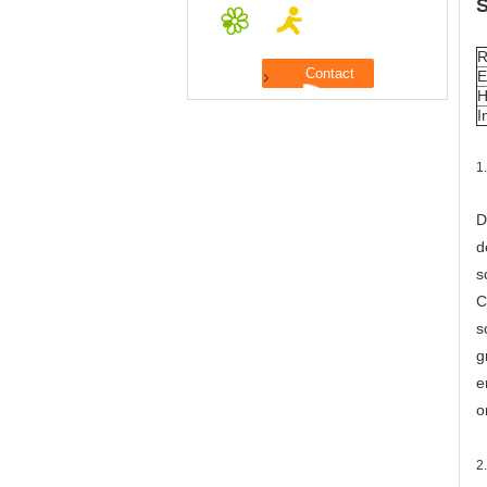
S
R
E
H
I
1
D
d
s
C
s
g
e
o
2