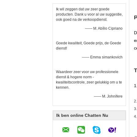
Ik wil zeggen dat uw zeer goede
producten. Dank u voor al uw suggestie,
P
ook goed na de verkoopdienst.
—— M. Abílio Cipriano
D
e
Goede kwaliteit, Goede prijs, de Goede
c
dienst!
—— Emma simankovich
T
Waardeer zeer voor uw professionele
dienst & hogere norm -
kwaliteitscontrole, zeer gelukkig om u te
1
kennen.
—— M. Johnifere
2
3
Ik ben online Chatten Nu
4