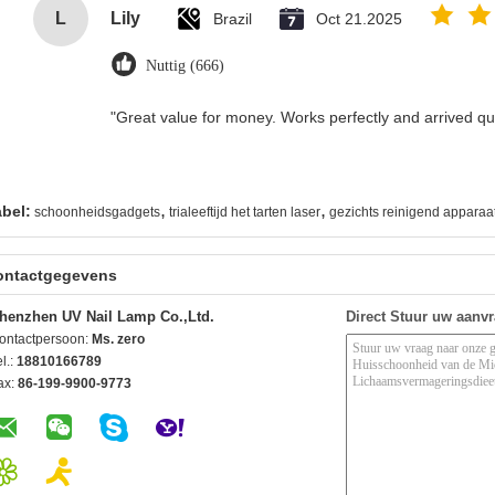
L
Lily
Brazil
Oct 21.2025
Nuttig (666)
"Great value for money. Works perfectly and arrived quic
,
,
abel:
schoonheidsgadgets
trialeeftijd het tarten laser
gezichts reinigend apparaa
ontactgegevens
henzhen UV Nail Lamp Co.,Ltd.
Direct Stuur uw aanv
ontactpersoon:
Ms. zero
l.:
18810166789
ax:
86-199-9900-9773