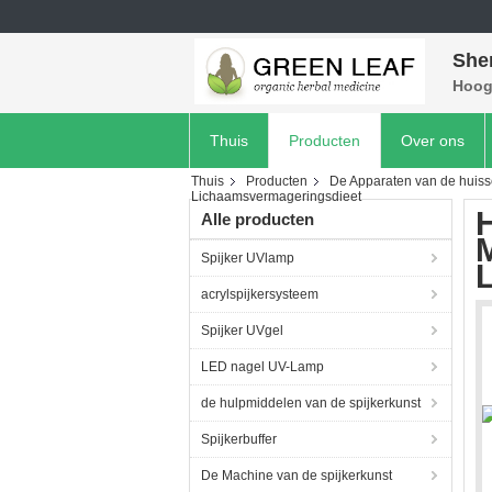
She
Hoog 
Thuis
Producten
Over ons
Thuis
Producten
De Apparaten van de huis
Lichaamsvermageringsdieet
H
Alle producten
M
Spijker UVlamp
acrylspijkersysteem
Spijker UVgel
LED nagel UV-Lamp
de hulpmiddelen van de spijkerkunst
Spijkerbuffer
De Machine van de spijkerkunst