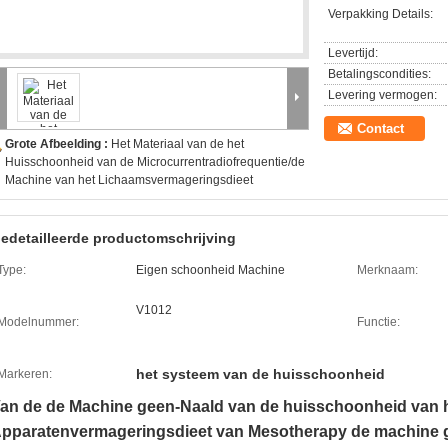
Verpakking Details:
Levertijd:
Betalingscondities:
Levering vermogen:
Contact
Grote Afbeelding :
Het Materiaal van de het
Huisschoonheid van de Microcurrentradiofrequentie/de
Machine van het Lichaamsvermageringsdieet
edetailleerde productomschrijving
Type:
Eigen schoonheid Machine
Merknaam:
V1012
Modelnummer:
Functie:
het systeem van de huisschoonheid
Markeren:
an de de Machine geen-Naald van de huisschoonheid van h
pparatenvermageringsdieet van Mesotherapy de machine