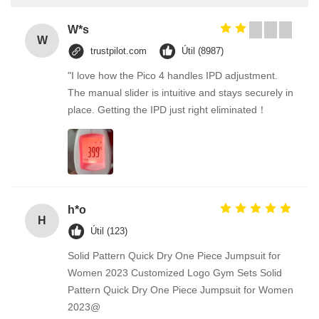
W*s
W
trustpilot.com
Útil (8987)
"I love how the Pico 4 handles IPD adjustment.
The manual slider is intuitive and stays securely in
place. Getting the IPD just right eliminated！
h*o
H
Útil (123)
Solid Pattern Quick Dry One Piece Jumpsuit for
Women 2023 Customized Logo Gym Sets Solid
Pattern Quick Dry One Piece Jumpsuit for Women
2023@