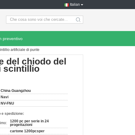
Italian
search
n preventivo
tillio artificiale di punte
te del chiodo del
scintillio
China Guangzhou
Navi
NV-FNU
 e spedizione:
1200 pc per serie in 24
nimo:
progettazioni
cartone 1200pcsper