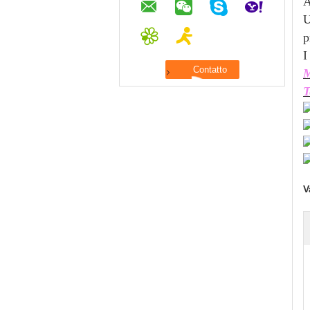
A
U
p
I
M
T
V