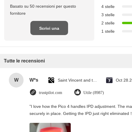
Basato su 50 recensioni per questo
4 stelle
fornitore
3 stelle
2 stelle
Scrivi una
1 stelle
recensione
Tutte le recensioni
W
W*s
Saint Vincent and the Grenadines
Oct 28.
trustpilot.com
Utile (8987)
"I love how the Pico 4 handles IPD adjustment. The manu
securely in place. Getting the IPD just right eliminated