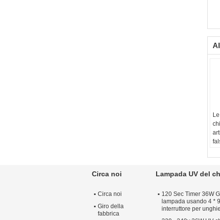
Al
Le
ch
art
fal
pu
Circa noi
Lampada UV del c
Circa noi
120 Sec Timer 36W G
lampada usando 4 * 9
Giro della
interruttore per unghi
fabbrica