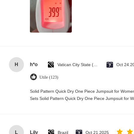
H
h*o
Vatican City State (Holy See)
Oct 24.2
Utile (123)
Solid Pattern Quick Dry One Piece Jumpsuit for Wo
Sets Solid Pattern Quick Dry One Piece Jumpsuit fo
L
Lily
Brazil
Oct 21.2025