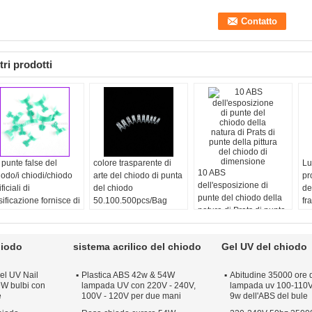
tri prodotti
 punte false del
colore trasparente di
Lu
10 ABS
iodo/i chiodi/chiodo
arte del chiodo di punta
pr
dell'esposizione di
ificiali di
del chiodo
de
punte del chiodo della
sificazione fornisce di
50.100.500pcs/Bag
fr
natura di Prats di punte
nta BEB-K21
della pittura del chiodo
di dimensione
hiodo
sistema acrilico del chiodo
Gel UV del chiodo
el UV Nail
Plastica ABS 42w & 54W
Abitudine 35000 ore d
W bulbi con
lampada UV con 220V - 240V,
lampada uv 100-110V 
e
100V - 120V per due mani
9w dell'ABS del bule