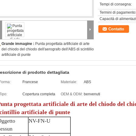
Tempi di consegna:
Termini di pagamento
Capacità di alimentaz
Contatto
Grande immagine :
Punta progettata artificiale di arte
del chiodo del chiodo dell'aerografo dell'ABS di scintillio
artificiale di punte
escrizione di prodotto dettagliata
Forma:
Francese
Materiale:
ABS
Tipo:
Copertura completa
OEM & ODM:
benvenuti
unta progettata artificiale di arte del chiodo del ch
cintillio artificiale di punte
Oggetto
NV-FN-U
nessun