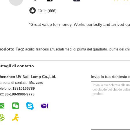
Utile (666)
"Great value for money. Works perfectly and arrived quic
,
rodotto Tag:
acrilici francesi affusolati medi di punta del quadrato
punte del ch
ttagli di contatto
henzhen UV Nail Lamp Co.,Ltd.
Invia la tua richiesta
ersona di contatto:
Ms. zero
elefono:
18810166789
ax:
86-199-9900-9773