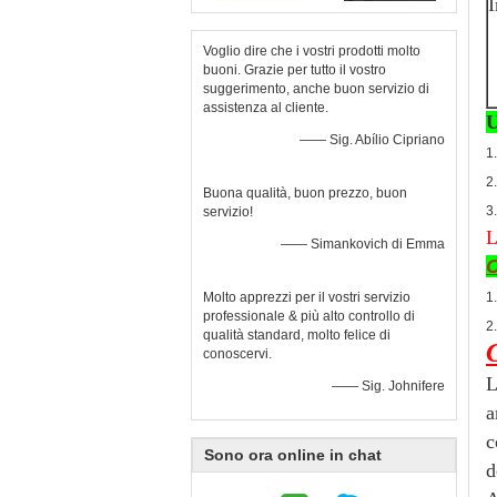
I
Voglio dire che i vostri prodotti molto
buoni. Grazie per tutto il vostro
suggerimento, anche buon servizio di
assistenza al cliente.
U
—— Sig. Abílio Cipriano
1
2
Buona qualità, buon prezzo, buon
3
servizio!
L
—— Simankovich di Emma
Molto apprezzi per il vostri servizio
1
professionale & più alto controllo di
2
qualità standard, molto felice di
C
conoscervi.
L
—— Sig. Johnifere
a
c
Sono ora online in chat
d