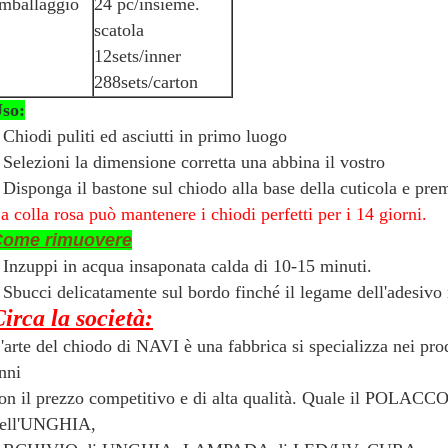
mballaggio
24 pc/insieme.
scatola
12sets/inner
288sets/carton
so:
Chiodi puliti ed asciutti in primo luogo
.
Selezioni la dimensione corretta una abbina il vostro
.
Disponga il bastone sul chiodo alla base della cuticola e prem
.
a colla rosa può mantenere i chiodi perfetti per i 14 giorni.
Come rimuovere
Inzuppi in acqua insaponata calda di 10-15 minuti.
.
Sbucci delicatamente sul bordo finché il legame dell'adesivo 
.
irca la società:
'arte del chiodo di NAVI è una fabbrica si specializza nei prod
nni
on il prezzo competitivo e di alta qualità. Quale il PO
ell'UNGHIA,