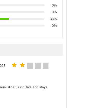
0%
0%
33%
0%
2025
al slider is intuitive and stays
！