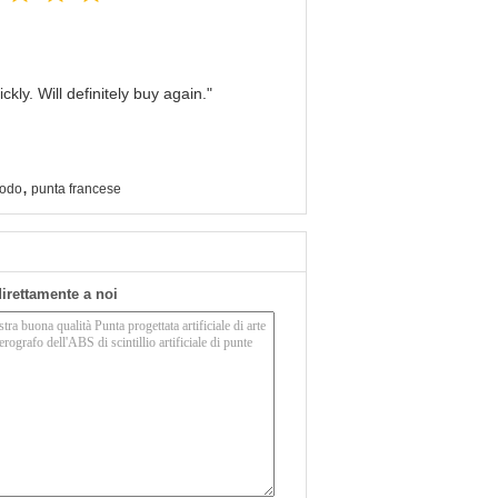
kly. Will definitely buy again."
,
iodo
punta francese
 direttamente a noi