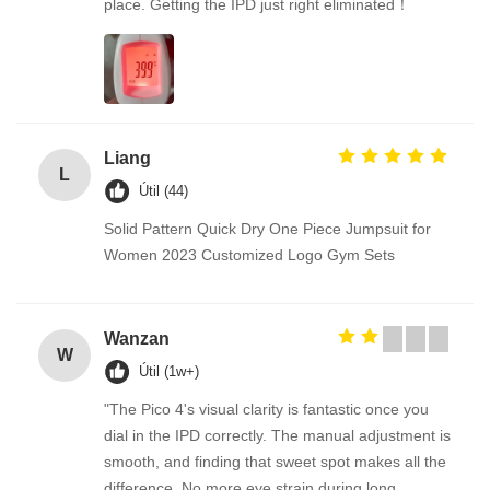
place. Getting the IPD just right eliminated！
Liang
L
Útil (44)
Solid Pattern Quick Dry One Piece Jumpsuit for
Women 2023 Customized Logo Gym Sets
Wanzan
W
Útil (1w+)
"The Pico 4's visual clarity is fantastic once you
dial in the IPD correctly. The manual adjustment is
smooth, and finding that sweet spot makes all the
difference. No more eye strain during long