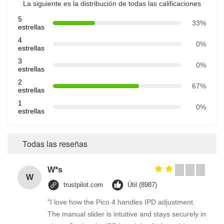
La siguiente es la distribución de todas las calificaciones
5
33%
estrellas
4
0%
estrellas
3
0%
estrellas
2
67%
estrellas
1
0%
estrellas
Todas las reseñas
W*s
W
trustpilot.com
Útil (8987)
"I love how the Pico 4 handles IPD adjustment.
The manual slider is intuitive and stays securely in