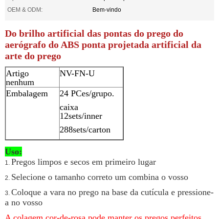
OEM & ODM:
Bem-vindo
Do brilho artificial das pontas do prego do
aerógrafo do ABS ponta projetada artificial da
arte do prego
Artigo
NV-FN-U
nenhum
Embalagem
24 PCes/grupo.
caixa
12sets/inner
288sets/carton
Uso:
Pregos limpos e secos em primeiro lugar
1.
Selecione o tamanho correto um combina o vosso
2.
Coloque a vara no prego na base da cutícula e pressione-
3.
a no vosso
A colagem cor-de-rosa pode manter os pregos perfeitos