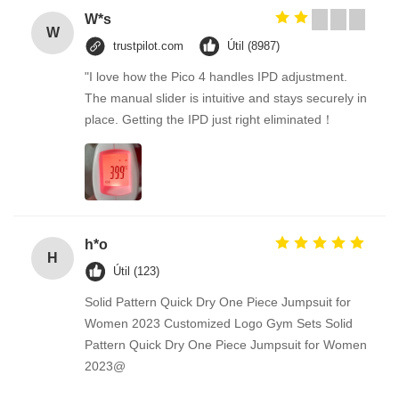
W*s
W
trustpilot.com
Útil (8987)
"I love how the Pico 4 handles IPD adjustment.
The manual slider is intuitive and stays securely in
place. Getting the IPD just right eliminated！
h*o
H
Útil (123)
Solid Pattern Quick Dry One Piece Jumpsuit for
Women 2023 Customized Logo Gym Sets Solid
Pattern Quick Dry One Piece Jumpsuit for Women
2023@