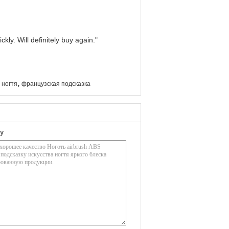
kly. Will definitely buy again."
,
 ногтя
французская подсказка
у