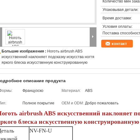
Количество мин зака
Упаковывая детали:
Время доставки:
Условия оплаты:
Поставка способност
контакт
Большие изображения :
Ноготь airbrush ABS
искусственний наклоняет подсказку искусства ногтя
яркого блеска искусственную конструированную
одробное описание продукта
Формы:
Французско
Материал:
ABS
Тип:
Полное покрытие
OEM и ODM:
Добро пожаловать
оготь airbrush ABS искусственний наклоняет по
яркого блеска искусственную конструированную
Деталь
NV-FN-U
никакой