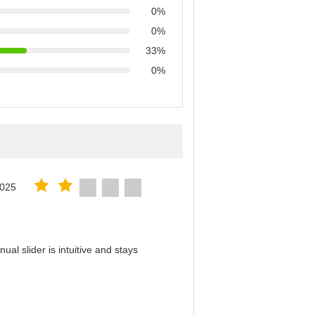
0%
0%
33%
0%
2025
al slider is intuitive and stays
！