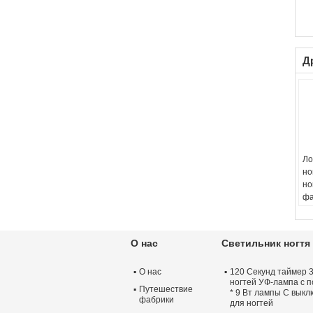
Д
Ло
но
но
фа
BE
О нас
Светильник ногтя
О нас
120 Секунд таймер 
ногтей УФ-лампа с 
Путешествие
* 9 Вт лампы С вык
фабрики
для ногтей