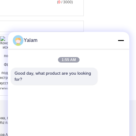
(
0
/ 3000)
Yalam
1:55 AM
искусственний
Good day, what product are you looking 
перевозчик ногтя
нструированная
for?
кусственная
скошь подсказки 3D
гтя и французские
жные подсказки
гтя
Свяжитесь мы
нка, белизны,
Свяжитесь мы
0hz пластмассы 9w
Спросите цитату
E-Mail
сов ABS