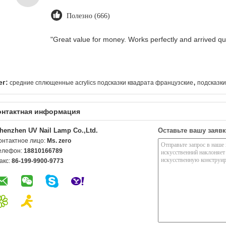
Полезно (666)
"Great value for money. Works perfectly and arrived quic
,
ег:
средние сплющенные acrylics подсказки квадрата французские
подсказки
онтактная информация
henzhen UV Nail Lamp Co.,Ltd.
Оставьте вашу заявк
онтактное лицо:
Ms. zero
елефон:
18810166789
акс:
86-199-9900-9773