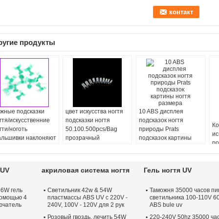
ругие продукты
жные подсказки
цвет искусства ногтя
10 ABS дисплея
гтя/искусственние
подсказки ногтя
подсказок ногтя
Ко
гти/ноготь
50.100.500pcs/Bag
природы Prats
ис
льшивки наклоняют
прозрачный
подсказок картины
ро
B-K21
ногтя размера
но
ло
но
 UV
акриловая система ногтя
Гель ногтя UV
36W гель
Светильник 42w & 54W
Таможня 35000 часов пи
помощью 4
пластмассы ABS UV с 220V -
светильника 100-110V 6
лючатель
240V, 100V - 120V для 2 рук
ABS bule uv
Розовый гвоздь, лечить 54W
220-240V 50hz 35000 ча