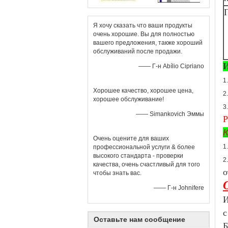
Я хочу сказать что ваши продукты
очень хорошие. Вы для полностью
вашего предложения, также хороший
обслуживаний после продажи.
И
—— Г-н Abílio Cipriano
1
Хорошее качество, хорошее цена,
2
хорошее обслуживание!
3
—— Simankovich Эммы
Р
К
Очень оцените для ваших
1
профессиональной услуги & более
высокого стандарта - проверки
2
качества, очень счастливый для того
о
чтобы знать вас.
—— Г-н Johnifere
И
с
Оставьте нам сообщение