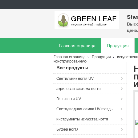
She
Высо
цена
Главная страница
Продукция
Главная страница
Продукция
искусственн
конструированную
Все продукты
Светильник ногтя UV
акриловая система ногтя
Гель ногтя UV
Светодиодная лампа UV гвоздь
инструменты искусства ногтя
Буфер ногтя