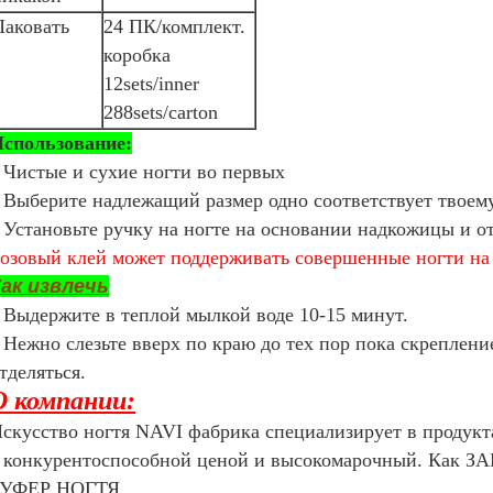
Паковать
24 ПК/комплект.
коробка
12sets/inner
288sets/carton
спользование:
Чистые и сухие ногти во первых
.
Выберите надлежащий размер одно соответствует твоем
.
Установьте ручку на ногте на основании надкожицы и о
.
озовый клей может поддерживать совершенные ногти на 
ак извлечь
Выдержите в теплой мылкой воде 10-15 минут.
.
Нежно слезьте вверх по краю до тех пор пока скреплени
.
тделяться.
О компании:
скусство ногтя NAVI фабрика специализирует в продукта
 конкурентоспособной ценой и высокомарочный. Ка
БУФЕР НОГТЯ,