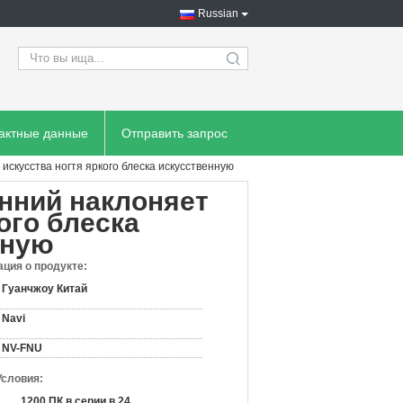
Russian
search
тактные данные
Отправить запрос
 искусства ногтя яркого блеска искусственную
енний наклоняет
ого блеска
нную
ция о продукте:
Гуанчжоу Китай
Navi
NV-FNU
Условия:
1200 ПК в серии в 24