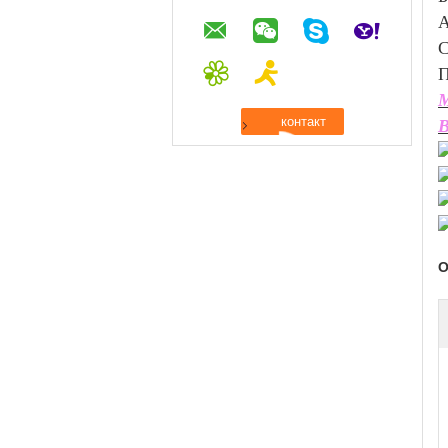
С
П
М
В
О