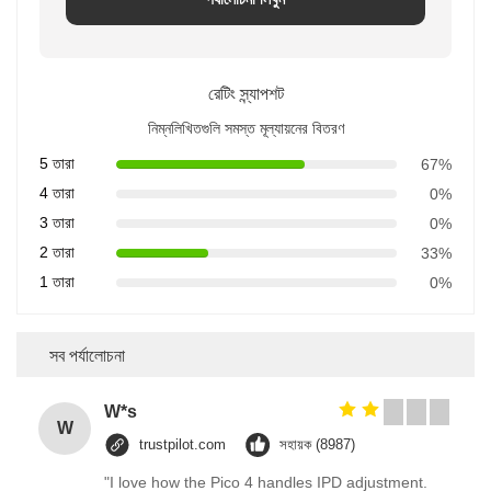
রেটিং স্ন্যাপশট
নিম্নলিখিতগুলি সমস্ত মূল্যায়নের বিতরণ
5 তারা
67%
4 তারা
0%
3 তারা
0%
2 তারা
33%
1 তারা
0%
সব পর্যালোচনা
W*s
W
trustpilot.com
সহায়ক (8987)
"I love how the Pico 4 handles IPD adjustment.