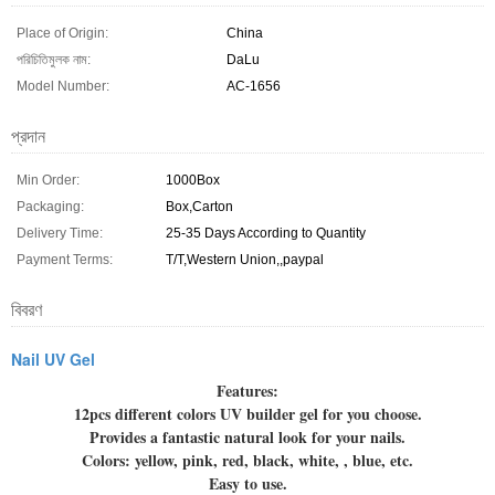
Place of Origin:
China
পরিচিতিমুলক নাম:
DaLu
Model Number:
AC-1656
প্রদান
Min Order:
1000Box
Packaging:
Box,Carton
Delivery Time:
25-35 Days According to Quantity
Payment Terms:
T/T,Western Union,,paypal
বিবরণ
Nail UV Gel
Features:
12pcs different colors UV builder gel for you choose.
Provides a fantastic natural look for your nails.
Colors: yellow, pink, red, black, white, , blue, etc.
Easy to use.