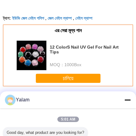
ইউভি জেল নেইল পলিশ
জেল নেইল ল্যাম্প
নেইল ল্যাম্প
ট্যাগ:
,
,
এর সেরা মূল্য পান
12 ColorS Nail UV Gel For Nail Art
Tips
MOQ：
1000Box
চালিয়ে
Nail UV Gel
অধিক
Yalam
5:01 AM
riendly
1 Step Gel Sock
Portable Soak Off
Environmentally
36w nail 
Good day, what product are you looking for?
oak - off
Off Gel Nail
LED Nail Gel Nail
Friendly DIY LED
lamp YU