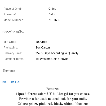
Place of Origin:
China
ชื่อแบรนด์:
DaLu
Model Number:
AC-1656
การชำระเงิน
Min Order:
1000Box
Packaging:
Box,Carton
Delivery Time:
25-35 Days According to Quantity
Payment Terms:
T/T,Western Union,,paypal
ลักษณะ
Nail UV Gel
Features:
12pcs different colors UV builder gel for you choose.
Provides a fantastic natural look for your nails.
Colors: yellow, pink, red, black, white, , blue, etc.